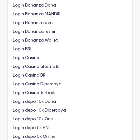
Login Bonanza Dana
Login Bonanza MANDIRI
Login Bonanza ovo
Login Bonanza resmi
Login Bonanza Wallet
Login BRI
Login Casino
Login Casino alternatif
Login Casino BRI
Login Casino Dipercaya
Login Casino terbaik
Login depo 10k Dana
Login depo 10k Dipercaya
Login depo 10k Qris
Login depo 5k BNI
Login depo 5k Online