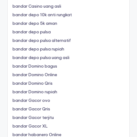
bandar Casino uang asli
bandar depo 10k anti rungkat
bandar depo 5k aman
bandar depo pulsa
bandar depo pulsa alternatif
bandar depo pulsa rupiah
bandar depo pulsa uang asli
bandar Domino bagus
bandar Domino Online
bandar Domino Qris
bandar Domino rupiah
bandar Gacor ovo
bandar Gacor Qris
bandar Gacor terjitu
bandar Gacor XL
bandar habanero Online