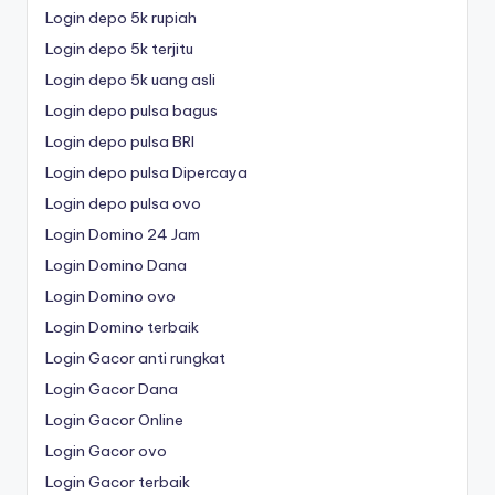
Login depo 5k rupiah
Login depo 5k terjitu
Login depo 5k uang asli
Login depo pulsa bagus
Login depo pulsa BRI
Login depo pulsa Dipercaya
Login depo pulsa ovo
Login Domino 24 Jam
Login Domino Dana
Login Domino ovo
Login Domino terbaik
Login Gacor anti rungkat
Login Gacor Dana
Login Gacor Online
Login Gacor ovo
Login Gacor terbaik