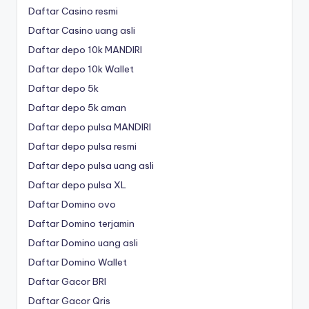
Daftar Casino resmi
Daftar Casino uang asli
Daftar depo 10k MANDIRI
Daftar depo 10k Wallet
Daftar depo 5k
Daftar depo 5k aman
Daftar depo pulsa MANDIRI
Daftar depo pulsa resmi
Daftar depo pulsa uang asli
Daftar depo pulsa XL
Daftar Domino ovo
Daftar Domino terjamin
Daftar Domino uang asli
Daftar Domino Wallet
Daftar Gacor BRI
Daftar Gacor Qris