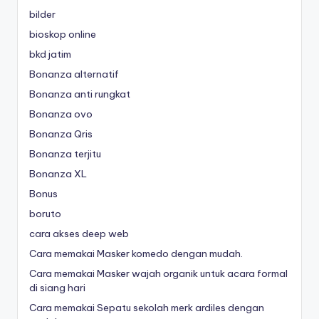
bilder
bioskop online
bkd jatim
Bonanza alternatif
Bonanza anti rungkat
Bonanza ovo
Bonanza Qris
Bonanza terjitu
Bonanza XL
Bonus
boruto
cara akses deep web
Cara memakai Masker komedo dengan mudah.
Cara memakai Masker wajah organik untuk acara formal
di siang hari
Cara memakai Sepatu sekolah merk ardiles dengan