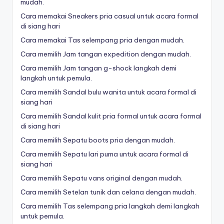
mudah.
Cara memakai Sneakers pria casual untuk acara formal
di siang hari
Cara memakai Tas selempang pria dengan mudah.
Cara memilih Jam tangan expedition dengan mudah.
Cara memilih Jam tangan g-shock langkah demi
langkah untuk pemula.
Cara memilih Sandal bulu wanita untuk acara formal di
siang hari
Cara memilih Sandal kulit pria formal untuk acara formal
di siang hari
Cara memilih Sepatu boots pria dengan mudah.
Cara memilih Sepatu lari puma untuk acara formal di
siang hari
Cara memilih Sepatu vans original dengan mudah.
Cara memilih Setelan tunik dan celana dengan mudah.
Cara memilih Tas selempang pria langkah demi langkah
untuk pemula.