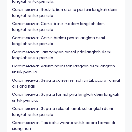
langkah untuk pemula.
Cara merawat Body lotion aroma parfum langkah demi
langkah untuk pemula.
Cara merawat Gamis batik modern langkah demi
langkah untuk pemula.
Cara merawat Gamis brokat pesta langkah demi
langkah untuk pemula.
Cara merawat Jam tangan rantai pria langkah demi
langkah untuk pemula.
Cara merawat Pashmina instan langkah demi langkah
untuk pemula.
Cara merawat Sepatu converse high untuk acara formal
di siang hari
Cara merawat Sepatu formal pria langkah demi langkah
untuk pemula.
Cara merawat Sepatu sekolah anak sd langkah demi
langkah untuk pemula.
Cara merawat Tas bahu wanita untuk acara formal di
siang hari