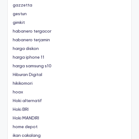
gazzetta
gestun
gimkit
habanero tergacor
habanero terjamin
harga diskon
harga iphone 11
harga samsung s10
Hiburan Digital
hikikomori
hoax
Hoki alternatif
Hoki BRI
Hoki MANDIRI
home depot
ikan cakalang