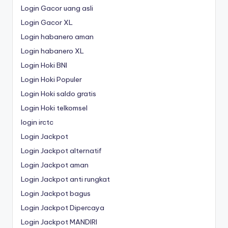
Login Gacor uang asli
Login Gacor XL
Login habanero aman
Login habanero XL
Login Hoki BNI
Login Hoki Populer
Login Hoki saldo gratis
Login Hoki telkomsel
login irctc
Login Jackpot
Login Jackpot alternatif
Login Jackpot aman
Login Jackpot anti rungkat
Login Jackpot bagus
Login Jackpot Dipercaya
Login Jackpot MANDIRI