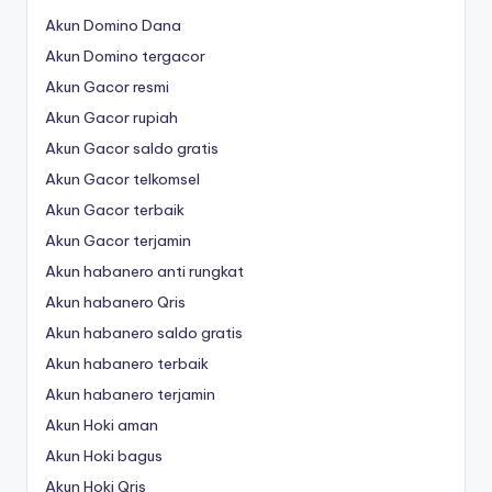
Akun Domino Dana
Akun Domino tergacor
Akun Gacor resmi
Akun Gacor rupiah
Akun Gacor saldo gratis
Akun Gacor telkomsel
Akun Gacor terbaik
Akun Gacor terjamin
Akun habanero anti rungkat
Akun habanero Qris
Akun habanero saldo gratis
Akun habanero terbaik
Akun habanero terjamin
Akun Hoki aman
Akun Hoki bagus
Akun Hoki Qris