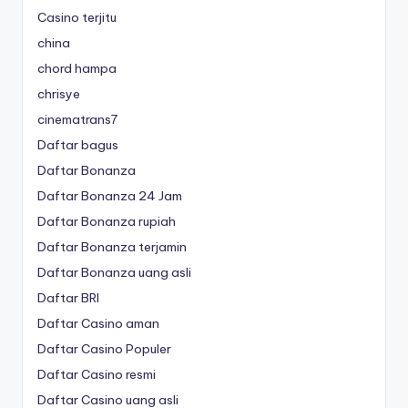
Casino terjitu
china
chord hampa
chrisye
cinematrans7
Daftar bagus
Daftar Bonanza
Daftar Bonanza 24 Jam
Daftar Bonanza rupiah
Daftar Bonanza terjamin
Daftar Bonanza uang asli
Daftar BRI
Daftar Casino aman
Daftar Casino Populer
Daftar Casino resmi
Daftar Casino uang asli