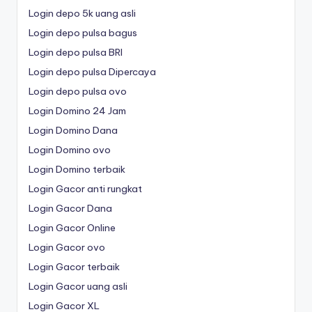
Login depo 5k uang asli
Login depo pulsa bagus
Login depo pulsa BRI
Login depo pulsa Dipercaya
Login depo pulsa ovo
Login Domino 24 Jam
Login Domino Dana
Login Domino ovo
Login Domino terbaik
Login Gacor anti rungkat
Login Gacor Dana
Login Gacor Online
Login Gacor ovo
Login Gacor terbaik
Login Gacor uang asli
Login Gacor XL