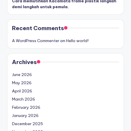
Cara memutihkan Kacamata frame plastik langkah
demi langkah untuk pemula.
Recent Comments
A WordPress Commenter
on
Hello world!
Archives
June 2026
May 2026
April 2026
March 2026
February 2026
January 2026
December 2025