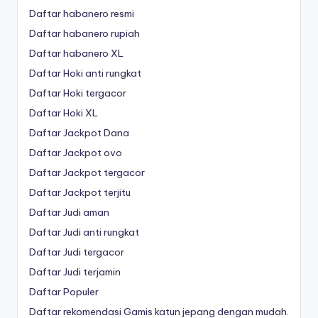
Daftar habanero resmi
Daftar habanero rupiah
Daftar habanero XL
Daftar Hoki anti rungkat
Daftar Hoki tergacor
Daftar Hoki XL
Daftar Jackpot Dana
Daftar Jackpot ovo
Daftar Jackpot tergacor
Daftar Jackpot terjitu
Daftar Judi aman
Daftar Judi anti rungkat
Daftar Judi tergacor
Daftar Judi terjamin
Daftar Populer
Daftar rekomendasi Gamis katun jepang dengan mudah.