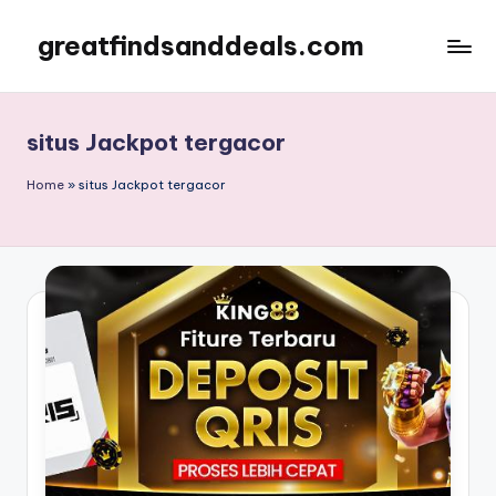
greatfindsanddeals.com
Skip
to
content
situs Jackpot tergacor
Home
»
situs Jackpot tergacor