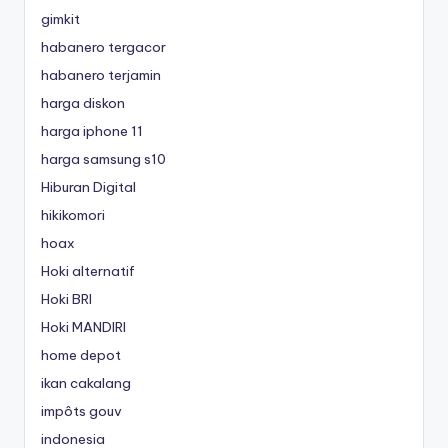
gimkit
habanero tergacor
habanero terjamin
harga diskon
harga iphone 11
harga samsung s10
Hiburan Digital
hikikomori
hoax
Hoki alternatif
Hoki BRI
Hoki MANDIRI
home depot
ikan cakalang
impôts gouv
indonesia