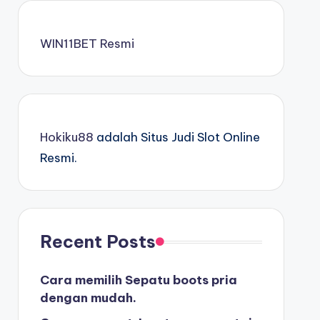
WIN11BET Resmi
Hokiku88
adalah Situs Judi Slot Online
Resmi.
Recent Posts
Cara memilih Sepatu boots pria
dengan mudah.