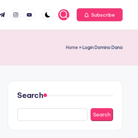
com
r.com
.me
instagram.com
youtube.com
Subscribe
Home
»
Login Domino Dana
Search
Search