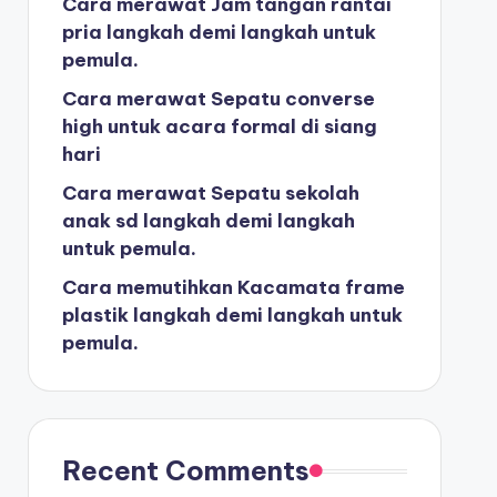
Cara merawat Jam tangan rantai
pria langkah demi langkah untuk
pemula.
Cara merawat Sepatu converse
high untuk acara formal di siang
hari
Cara merawat Sepatu sekolah
anak sd langkah demi langkah
untuk pemula.
Cara memutihkan Kacamata frame
plastik langkah demi langkah untuk
pemula.
Recent Comments