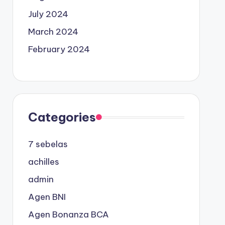
July 2024
March 2024
February 2024
Categories
7 sebelas
achilles
admin
Agen BNI
Agen Bonanza BCA