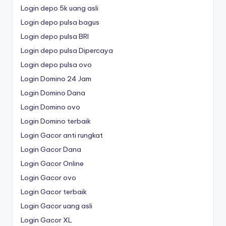
Login depo 5k uang asli
Login depo pulsa bagus
Login depo pulsa BRI
Login depo pulsa Dipercaya
Login depo pulsa ovo
Login Domino 24 Jam
Login Domino Dana
Login Domino ovo
Login Domino terbaik
Login Gacor anti rungkat
Login Gacor Dana
Login Gacor Online
Login Gacor ovo
Login Gacor terbaik
Login Gacor uang asli
Login Gacor XL