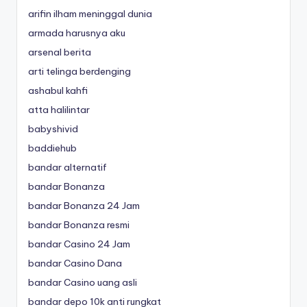
arifin ilham meninggal dunia
armada harusnya aku
arsenal berita
arti telinga berdenging
ashabul kahfi
atta halilintar
babyshivid
baddiehub
bandar alternatif
bandar Bonanza
bandar Bonanza 24 Jam
bandar Bonanza resmi
bandar Casino 24 Jam
bandar Casino Dana
bandar Casino uang asli
bandar depo 10k anti rungkat