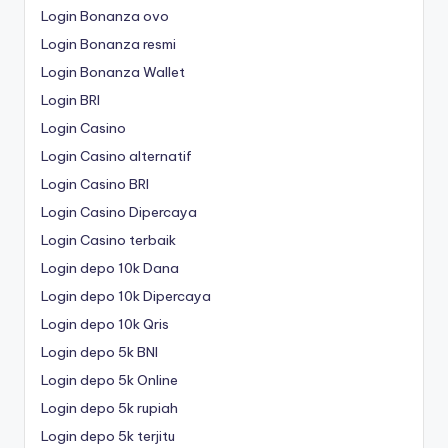
Login Bonanza ovo
Login Bonanza resmi
Login Bonanza Wallet
Login BRI
Login Casino
Login Casino alternatif
Login Casino BRI
Login Casino Dipercaya
Login Casino terbaik
Login depo 10k Dana
Login depo 10k Dipercaya
Login depo 10k Qris
Login depo 5k BNI
Login depo 5k Online
Login depo 5k rupiah
Login depo 5k terjitu