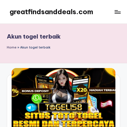
greatfindsanddeals.com
Skip
to
content
Akun togel terbaik
Home
»
Akun togel terbaik