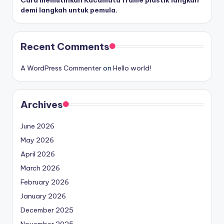
Cara memutihkan Kacamata frame plastik langkah
demi langkah untuk pemula.
Recent Comments
A WordPress Commenter
on
Hello world!
Archives
June 2026
May 2026
April 2026
March 2026
February 2026
January 2026
December 2025