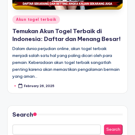
Posted
Akun togel terbaik
in
Temukan Akun Togel Terbaik di
Indonesia: Daftar dan Menang Besar!
Dalam dunia perjudian online, akun togel terbaik
menjadi salah satu hal yang paling dicari oleh para
pemain. Keberadaan akun togel terbaik sangatlah
penting karena akan memastikan pengalaman bermain
yang aman…
February 26, 2025
Posted
by
Search
Search