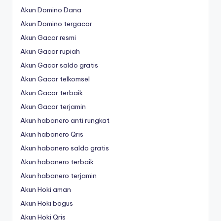
Akun Domino Dana
Akun Domino tergacor
Akun Gacor resmi
Akun Gacor rupiah
Akun Gacor saldo gratis
Akun Gacor telkomsel
Akun Gacor terbaik
Akun Gacor terjamin
Akun habanero anti rungkat
Akun habanero Qris
Akun habanero saldo gratis
Akun habanero terbaik
Akun habanero terjamin
Akun Hoki aman
Akun Hoki bagus
Akun Hoki Qris