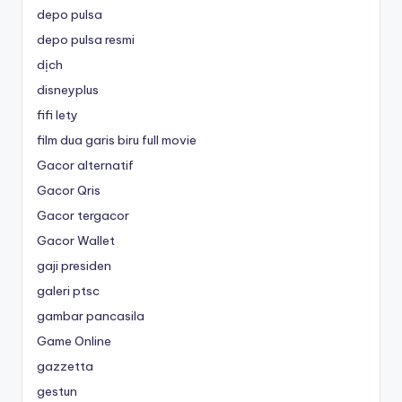
depo pulsa
depo pulsa resmi
dịch
disneyplus
fifi lety
film dua garis biru full movie
Gacor alternatif
Gacor Qris
Gacor tergacor
Gacor Wallet
gaji presiden
galeri ptsc
gambar pancasila
Game Online
gazzetta
gestun