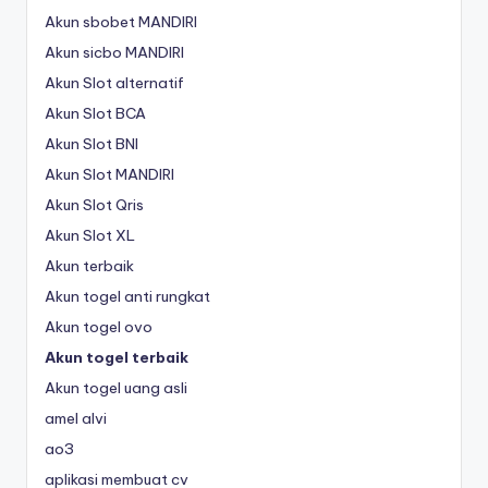
Akun sbobet MANDIRI
Akun sicbo MANDIRI
Akun Slot alternatif
Akun Slot BCA
Akun Slot BNI
Akun Slot MANDIRI
Akun Slot Qris
Akun Slot XL
Akun terbaik
Akun togel anti rungkat
Akun togel ovo
Akun togel terbaik
Akun togel uang asli
amel alvi
ao3
aplikasi membuat cv