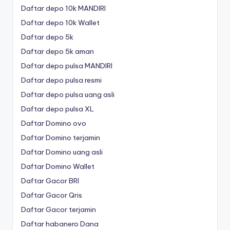
Daftar depo 10k MANDIRI
Daftar depo 10k Wallet
Daftar depo 5k
Daftar depo 5k aman
Daftar depo pulsa MANDIRI
Daftar depo pulsa resmi
Daftar depo pulsa uang asli
Daftar depo pulsa XL
Daftar Domino ovo
Daftar Domino terjamin
Daftar Domino uang asli
Daftar Domino Wallet
Daftar Gacor BRI
Daftar Gacor Qris
Daftar Gacor terjamin
Daftar habanero Dana