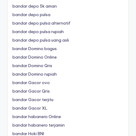
bandar depo 5k aman
bandar depo pulsa
bandar depo pulsa alternatif
bandar depo pulsa rupiah
bandar depo pulsa uang asli
bandar Domino bagus
bandar Domino Online
bandar Domino Qris
bandar Domino rupiah
bandar Gacor ovo
bandar Gacor Qris
bandar Gacor terjitu
bandar Gacor XL
bandar habanero Online
bandar habanero terjamin
bandar Hoki BNI