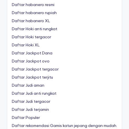
Daftar habanero resmi
Daftar habanero rupiah
Daftar habanero XL
Daftar Hoki anti rungkat
Daftar Hoki tergacor
Daftar Hoki XL
Daftar Jackpot Dana
Daftar Jackpot ovo
Daftar Jackpot tergacor
Daftar Jackpot terjitu
Daftar Judi aman
Daftar Judi anti rungkat
Daftar Judi tergacor
Daftar Judi terjamin
Daftar Populer
Daftar rekomendasi Gamis katun jepang dengan mudah.