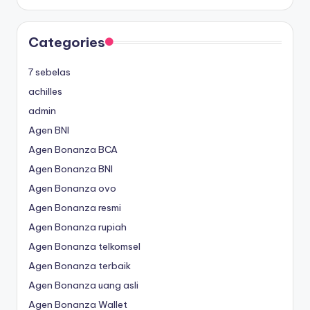
Categories
7 sebelas
achilles
admin
Agen BNI
Agen Bonanza BCA
Agen Bonanza BNI
Agen Bonanza ovo
Agen Bonanza resmi
Agen Bonanza rupiah
Agen Bonanza telkomsel
Agen Bonanza terbaik
Agen Bonanza uang asli
Agen Bonanza Wallet