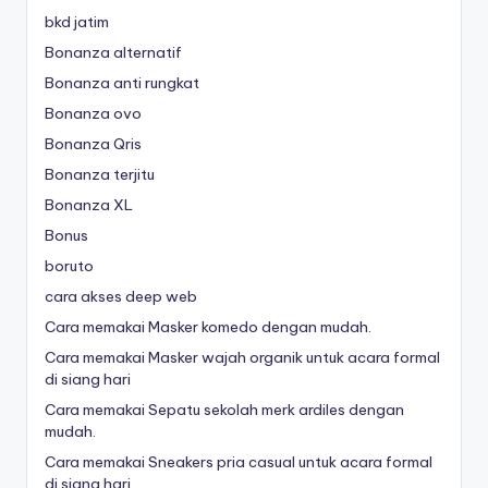
bkd jatim
Bonanza alternatif
Bonanza anti rungkat
Bonanza ovo
Bonanza Qris
Bonanza terjitu
Bonanza XL
Bonus
boruto
cara akses deep web
Cara memakai Masker komedo dengan mudah.
Cara memakai Masker wajah organik untuk acara formal
di siang hari
Cara memakai Sepatu sekolah merk ardiles dengan
mudah.
Cara memakai Sneakers pria casual untuk acara formal
di siang hari