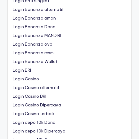
Login anti rungkat
Login Bonanza alternatif
Login Bonanza aman
Login Bonanza Dana
Login Bonanza MANDIRI
Login Bonanza ovo
Login Bonanza resmi
Login Bonanza Wallet
Login BRI
Login Casino
Login Casino alternatif
Login Casino BRI
Login Casino Dipercaya
Login Casino terbaik
Login depo 10k Dana
Login depo 10k Dipercaya