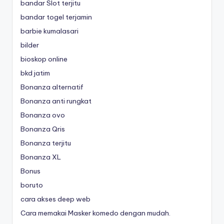
bandar Slot terjitu
bandar togel terjamin
barbie kumalasari
bilder
bioskop online
bkd jatim
Bonanza alternatif
Bonanza anti rungkat
Bonanza ovo
Bonanza Qris
Bonanza terjitu
Bonanza XL
Bonus
boruto
cara akses deep web
Cara memakai Masker komedo dengan mudah.