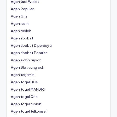
Agen Judi Wallet
Agen Populer
Agen Qris
Agen resmi
Agen rupiah
Agen sbobet
Agen sbobet Dipercaya
Agen sbobet Populer
Agen sicbo rupiah
Agen Slot uang asli
Agen terjamin
Agen togel BCA
Agen togel MANDIRI
Agen togel Qris
Agen togel rupiah
Agen togel telkomsel