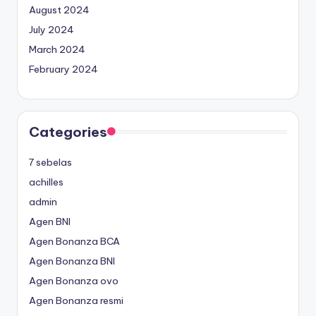
August 2024
July 2024
March 2024
February 2024
Categories
7 sebelas
achilles
admin
Agen BNI
Agen Bonanza BCA
Agen Bonanza BNI
Agen Bonanza ovo
Agen Bonanza resmi