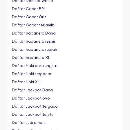
Daftar Domino Wallet
Daftar Gacor BRI
Daftar Gacor Qris
Daftar Gacor terjamin
Daftar habanero Dana
Daftar habanero resmi
Daftar habanero rupiah
Daftar habanero XL
Daftar Hoki anti rungkat
Daftar Hoki tergacor
Daftar Hoki XL
Daftar Jackpot Dana
Daftar Jackpot ovo
Daftar Jackpot tergacor
Daftar Jackpot terjitu
Daftar Judi aman