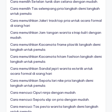
Cara memilih Setelan tunik dan celana dengan mudah.
Cara memilih Tas selempang pria langkah demi langkah
untuk pemula.
Cara memutihkan Jaket tracktop pria untuk acara formal
di siang hari
Cara memutihkan Jam tangan wanita strap kulit dengan
mudah.
Cara memutihkan Kacamata frame plastik langkah demi
langkah untuk pemula.
Cara memutihkan Kacamata hitam fashion langkah demi
langkah untuk pemula.
Cara memutihkan Sandal jepit wanita estetik untuk
acara formal di siang hari
Cara memutihkan Sepatu lari nike pria langkah demi
langkah untuk pemula.
Cara mencuci Ciput ninja dengan mudah.
Cara mencuci Sepatu slip on pria dengan mudah.
Cara mencuci Tas pesta wanita langkah demi langkah
untuk pemula.