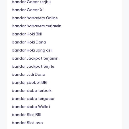
bandar Gacor terjitu
bandar Gacor XL
bandar habanero Online
bandar habanero terjamin
bandar Hoki BNI
bandar Hoki Dana
bandar Hoki uang asli
bandar Jackpot terjamin
bandar Jackpot terjitu
bandar Judi Dana
bandar sbobet BRI
bandar sicbo terbaik
bandar sicbo tergacor
bandar sicbo Wallet
bandar Slot BRI
bandar Slot ovo