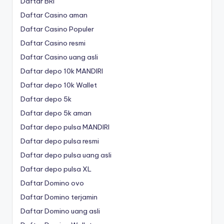
Daftar BRI
Daftar Casino aman
Daftar Casino Populer
Daftar Casino resmi
Daftar Casino uang asli
Daftar depo 10k MANDIRI
Daftar depo 10k Wallet
Daftar depo 5k
Daftar depo 5k aman
Daftar depo pulsa MANDIRI
Daftar depo pulsa resmi
Daftar depo pulsa uang asli
Daftar depo pulsa XL
Daftar Domino ovo
Daftar Domino terjamin
Daftar Domino uang asli