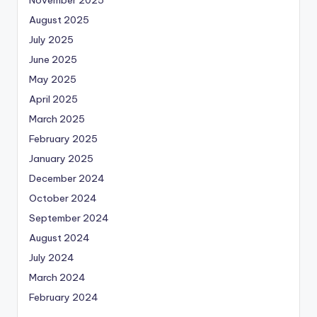
November 2025
August 2025
July 2025
June 2025
May 2025
April 2025
March 2025
February 2025
January 2025
December 2024
October 2024
September 2024
August 2024
July 2024
March 2024
February 2024