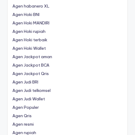
Agen habanero XL
Agen Hoki BNI
Agen Hoki MANDIRI
Agen Hoki rupiah
Agen Hoki terbaik
Agen Hoki Wallet
Agen Jackpot aman
Agen Jackpot BCA
Agen Jackpot Qris
Agen Judi BRI
Agen Judi telkomsel
Agen Judi Wallet
Agen Populer
Agen Qris
Agen resmi
Agen rupiah