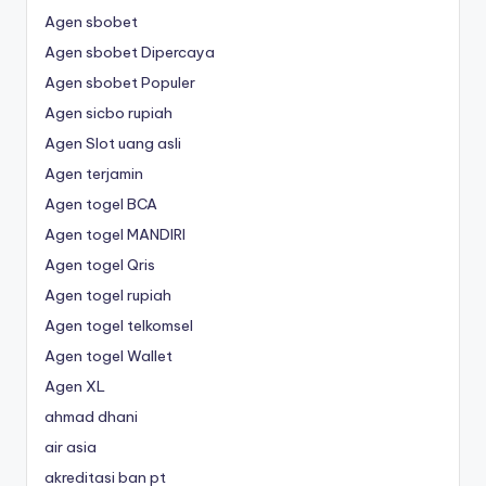
Agen sbobet
Agen sbobet Dipercaya
Agen sbobet Populer
Agen sicbo rupiah
Agen Slot uang asli
Agen terjamin
Agen togel BCA
Agen togel MANDIRI
Agen togel Qris
Agen togel rupiah
Agen togel telkomsel
Agen togel Wallet
Agen XL
ahmad dhani
air asia
akreditasi ban pt