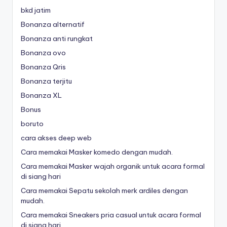
bkd jatim
Bonanza alternatif
Bonanza anti rungkat
Bonanza ovo
Bonanza Qris
Bonanza terjitu
Bonanza XL
Bonus
boruto
cara akses deep web
Cara memakai Masker komedo dengan mudah.
Cara memakai Masker wajah organik untuk acara formal
di siang hari
Cara memakai Sepatu sekolah merk ardiles dengan
mudah.
Cara memakai Sneakers pria casual untuk acara formal
di siang hari