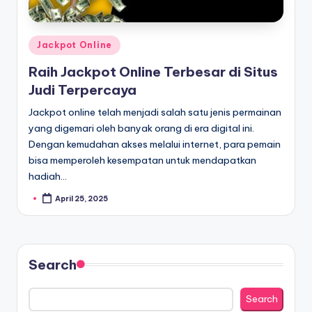
Posted
Jackpot Online
in
Raih Jackpot Online Terbesar di Situs
Judi Terpercaya
Jackpot online telah menjadi salah satu jenis permainan
yang digemari oleh banyak orang di era digital ini.
Dengan kemudahan akses melalui internet, para pemain
bisa memperoleh kesempatan untuk mendapatkan
hadiah…
April 25, 2025
Posted
by
Search
Search