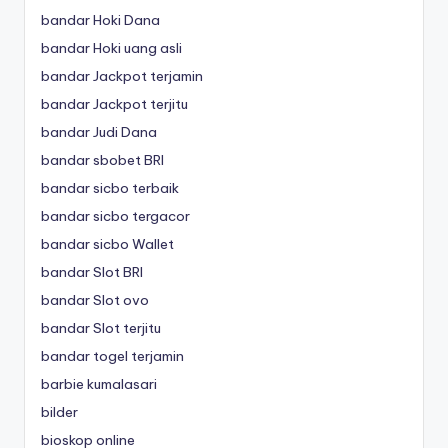
bandar Hoki Dana
bandar Hoki uang asli
bandar Jackpot terjamin
bandar Jackpot terjitu
bandar Judi Dana
bandar sbobet BRI
bandar sicbo terbaik
bandar sicbo tergacor
bandar sicbo Wallet
bandar Slot BRI
bandar Slot ovo
bandar Slot terjitu
bandar togel terjamin
barbie kumalasari
bilder
bioskop online