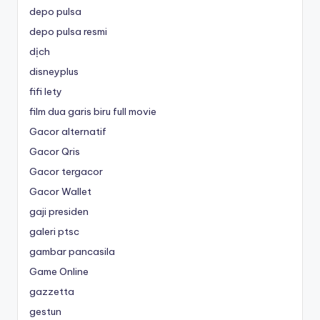
depo pulsa
depo pulsa resmi
dịch
disneyplus
fifi lety
film dua garis biru full movie
Gacor alternatif
Gacor Qris
Gacor tergacor
Gacor Wallet
gaji presiden
galeri ptsc
gambar pancasila
Game Online
gazzetta
gestun