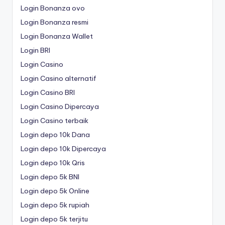
Login Bonanza ovo
Login Bonanza resmi
Login Bonanza Wallet
Login BRI
Login Casino
Login Casino alternatif
Login Casino BRI
Login Casino Dipercaya
Login Casino terbaik
Login depo 10k Dana
Login depo 10k Dipercaya
Login depo 10k Qris
Login depo 5k BNI
Login depo 5k Online
Login depo 5k rupiah
Login depo 5k terjitu