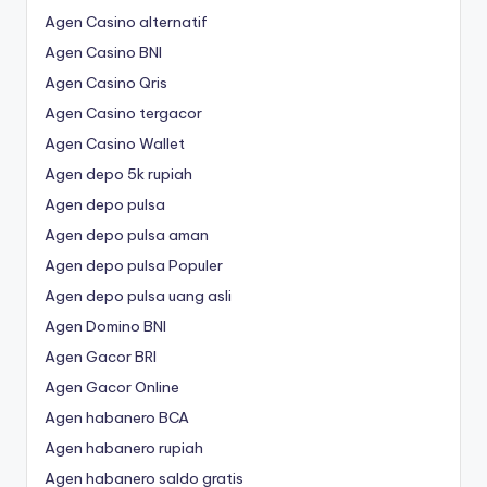
Agen Casino alternatif
Agen Casino BNI
Agen Casino Qris
Agen Casino tergacor
Agen Casino Wallet
Agen depo 5k rupiah
Agen depo pulsa
Agen depo pulsa aman
Agen depo pulsa Populer
Agen depo pulsa uang asli
Agen Domino BNI
Agen Gacor BRI
Agen Gacor Online
Agen habanero BCA
Agen habanero rupiah
Agen habanero saldo gratis