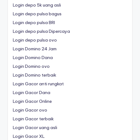
Login depo 5k uang asli
Login depo pulsa bagus
Login depo pulsa BRI
Login depo pulsa Dipercaya
Login depo pulsa ovo
Login Domino 24 Jam
Login Domino Dana
Login Domino ovo
Login Domino terbaik
Login Gacor anti rungkat
Login Gacor Dana
Login Gacor Online
Login Gacor ovo
Login Gacor terbaik
Login Gacor uang asli
Login Gacor XL