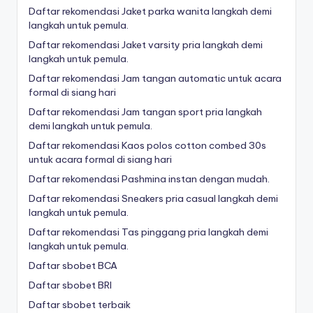
Daftar rekomendasi Jaket parka wanita langkah demi
langkah untuk pemula.
Daftar rekomendasi Jaket varsity pria langkah demi
langkah untuk pemula.
Daftar rekomendasi Jam tangan automatic untuk acara
formal di siang hari
Daftar rekomendasi Jam tangan sport pria langkah
demi langkah untuk pemula.
Daftar rekomendasi Kaos polos cotton combed 30s
untuk acara formal di siang hari
Daftar rekomendasi Pashmina instan dengan mudah.
Daftar rekomendasi Sneakers pria casual langkah demi
langkah untuk pemula.
Daftar rekomendasi Tas pinggang pria langkah demi
langkah untuk pemula.
Daftar sbobet BCA
Daftar sbobet BRI
Daftar sbobet terbaik