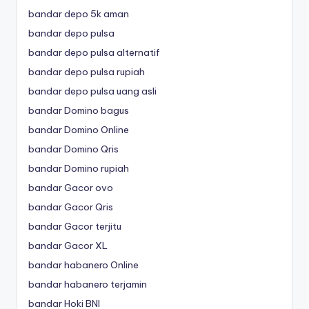
bandar depo 5k aman
bandar depo pulsa
bandar depo pulsa alternatif
bandar depo pulsa rupiah
bandar depo pulsa uang asli
bandar Domino bagus
bandar Domino Online
bandar Domino Qris
bandar Domino rupiah
bandar Gacor ovo
bandar Gacor Qris
bandar Gacor terjitu
bandar Gacor XL
bandar habanero Online
bandar habanero terjamin
bandar Hoki BNI