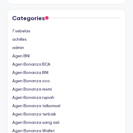
Categories
7 sebelas
achilles
admin
Agen BNI
Agen Bonanza BCA
Agen Bonanza BNI
Agen Bonanza ovo
Agen Bonanza resmi
Agen Bonanza rupiah
Agen Bonanza telkomsel
Agen Bonanza terbaik
Agen Bonanza uang asli
Agen Bonanza Wallet