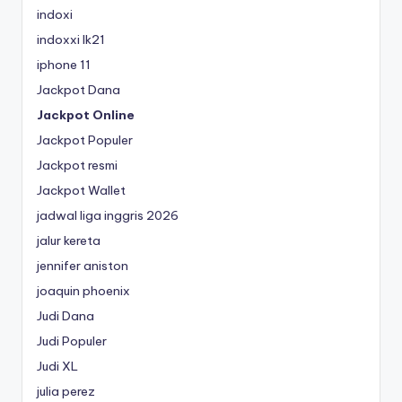
indoxi
indoxxi lk21
iphone 11
Jackpot Dana
Jackpot Online
Jackpot Populer
Jackpot resmi
Jackpot Wallet
jadwal liga inggris 2026
jalur kereta
jennifer aniston
joaquin phoenix
Judi Dana
Judi Populer
Judi XL
julia perez