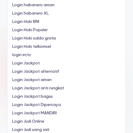
Login habanero aman
Login habanero XL
Login Hoki BNI
Login Hoki Populer
Login Hoki saldo gratis
Login Hoki telkomsel
login irctc
Login Jackpot
Login Jackpot alternatif
Login Jackpot aman
Login Jackpot anti rungkat
Login Jackpot bagus
Login Jackpot Dipercaya
Login Jackpot MANDIRI
Login Judi Online
Login Judi uang asli