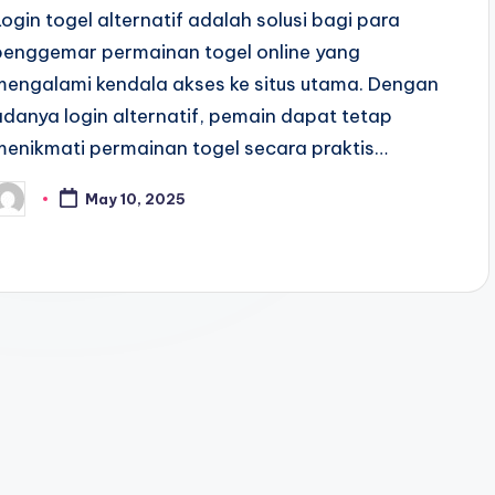
Login togel alternatif adalah solusi bagi para
penggemar permainan togel online yang
mengalami kendala akses ke situs utama. Dengan
adanya login alternatif, pemain dapat tetap
menikmati permainan togel secara praktis…
May 10, 2025
osted
y