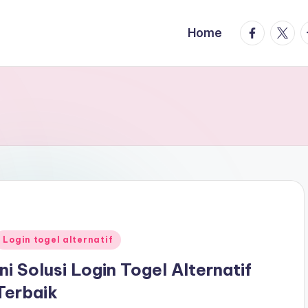
facebook.
twitte
t
Home
Posted
Login togel alternatif
n
Ini Solusi Login Togel Alternatif
Terbaik