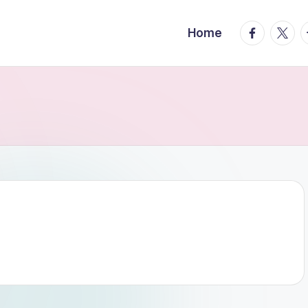
facebook.
twitte
t
Home