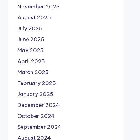
November 2025
August 2025
July 2025
June 2025
May 2025
April 2025
March 2025
February 2025
January 2025
December 2024
October 2024
September 2024
August 2024