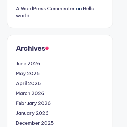
A WordPress Commenter
on
Hello
world!
Archives
June 2026
May 2026
April 2026
March 2026
February 2026
January 2026
December 2025