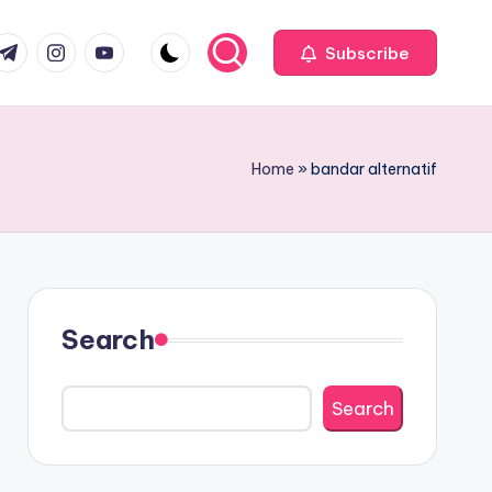
com
r.com
.me
instagram.com
youtube.com
Subscribe
Home
»
bandar alternatif
Search
Search