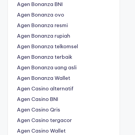
Agen Bonanza BNI
Agen Bonanza ovo
Agen Bonanza resmi
Agen Bonanza rupiah
Agen Bonanza telkomsel
Agen Bonanza terbaik
Agen Bonanza uang asli
Agen Bonanza Wallet
Agen Casino alternatif
Agen Casino BNI
Agen Casino Qris
Agen Casino tergacor
Agen Casino Wallet