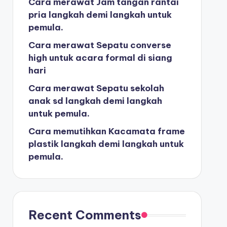
Cara merawat Jam tangan rantai
pria langkah demi langkah untuk
pemula.
Cara merawat Sepatu converse
high untuk acara formal di siang
hari
Cara merawat Sepatu sekolah
anak sd langkah demi langkah
untuk pemula.
Cara memutihkan Kacamata frame
plastik langkah demi langkah untuk
pemula.
Recent Comments