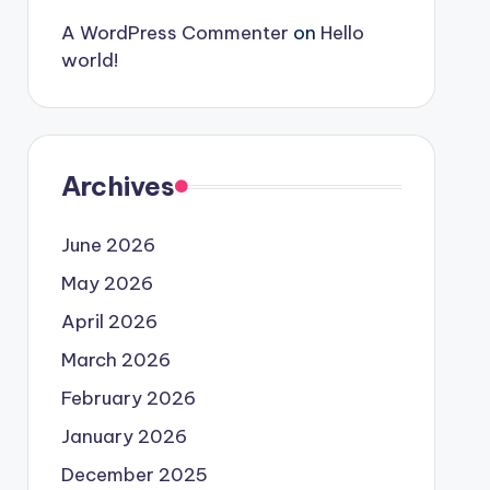
A WordPress Commenter
on
Hello
world!
Archives
June 2026
May 2026
April 2026
March 2026
February 2026
January 2026
December 2025