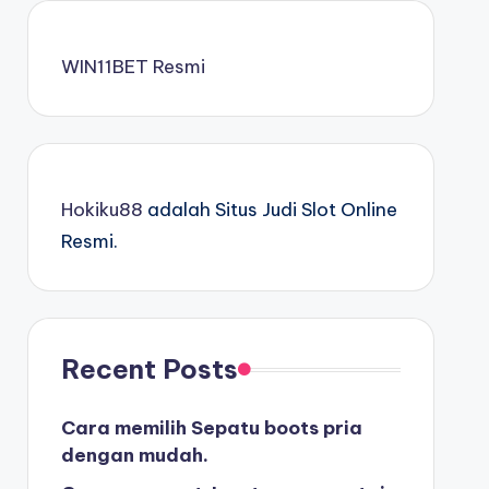
WIN11BET Resmi
Hokiku88
adalah Situs Judi Slot Online
Resmi.
Recent Posts
Cara memilih Sepatu boots pria
dengan mudah.