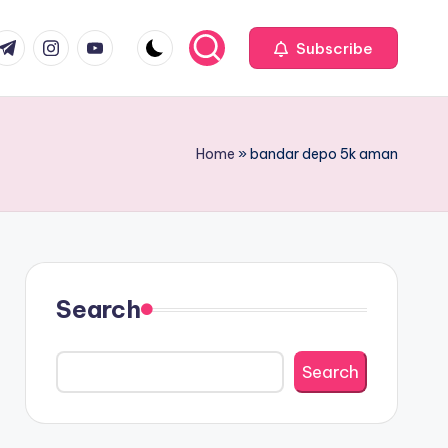
com
r.com
.me
instagram.com
youtube.com
Subscribe
Home
»
bandar depo 5k aman
Search
Search