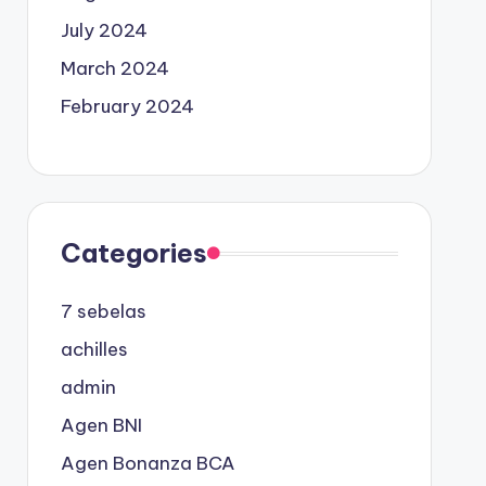
July 2024
March 2024
February 2024
Categories
7 sebelas
achilles
admin
Agen BNI
Agen Bonanza BCA