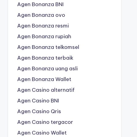
Agen Bonanza BNI
Agen Bonanza ovo
Agen Bonanza resmi
Agen Bonanza rupiah
Agen Bonanza telkomsel
Agen Bonanza terbaik
Agen Bonanza uang asli
Agen Bonanza Wallet
Agen Casino alternatif
Agen Casino BNI
Agen Casino Qris
Agen Casino tergacor
Agen Casino Wallet