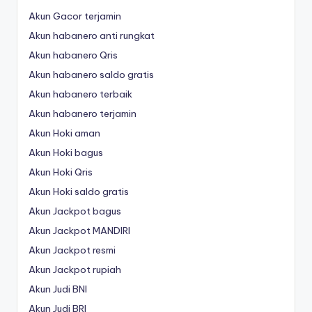
Akun Gacor terjamin
Akun habanero anti rungkat
Akun habanero Qris
Akun habanero saldo gratis
Akun habanero terbaik
Akun habanero terjamin
Akun Hoki aman
Akun Hoki bagus
Akun Hoki Qris
Akun Hoki saldo gratis
Akun Jackpot bagus
Akun Jackpot MANDIRI
Akun Jackpot resmi
Akun Jackpot rupiah
Akun Judi BNI
Akun Judi BRI