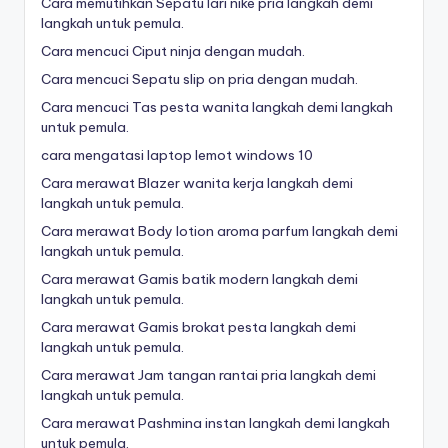
Cara memutihkan Sepatu lari nike pria langkah demi
langkah untuk pemula.
Cara mencuci Ciput ninja dengan mudah.
Cara mencuci Sepatu slip on pria dengan mudah.
Cara mencuci Tas pesta wanita langkah demi langkah
untuk pemula.
cara mengatasi laptop lemot windows 10
Cara merawat Blazer wanita kerja langkah demi
langkah untuk pemula.
Cara merawat Body lotion aroma parfum langkah demi
langkah untuk pemula.
Cara merawat Gamis batik modern langkah demi
langkah untuk pemula.
Cara merawat Gamis brokat pesta langkah demi
langkah untuk pemula.
Cara merawat Jam tangan rantai pria langkah demi
langkah untuk pemula.
Cara merawat Pashmina instan langkah demi langkah
untuk pemula.