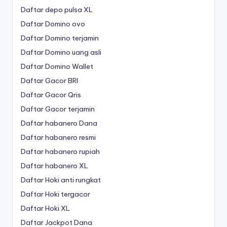
Daftar depo pulsa XL
Daftar Domino ovo
Daftar Domino terjamin
Daftar Domino uang asli
Daftar Domino Wallet
Daftar Gacor BRI
Daftar Gacor Qris
Daftar Gacor terjamin
Daftar habanero Dana
Daftar habanero resmi
Daftar habanero rupiah
Daftar habanero XL
Daftar Hoki anti rungkat
Daftar Hoki tergacor
Daftar Hoki XL
Daftar Jackpot Dana