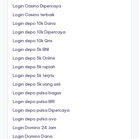
Login Casino Dipercaya
Login Casino terbaik
Login depo 10k Dana
Login depo 10k Dipercaya
Login depo 10k Qris
Login depo 5k BNI
Login depo 5k Online
Login depo 5k rupiah
Login depo 5k terjitu
Login depo 5k uang asli
Login depo pulsa bagus
Login depo pulsa BRI
Login depo pulsa Dipercaya
Login depo pulsa ovo
Login Domino 24 Jam
Login Domino Dana