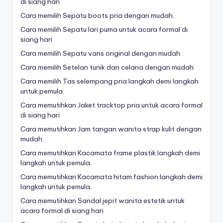
di siang hari
Cara memilih Sepatu boots pria dengan mudah.
Cara memilih Sepatu lari puma untuk acara formal di
siang hari
Cara memilih Sepatu vans original dengan mudah.
Cara memilih Setelan tunik dan celana dengan mudah.
Cara memilih Tas selempang pria langkah demi langkah
untuk pemula.
Cara memutihkan Jaket tracktop pria untuk acara formal
di siang hari
Cara memutihkan Jam tangan wanita strap kulit dengan
mudah.
Cara memutihkan Kacamata frame plastik langkah demi
langkah untuk pemula.
Cara memutihkan Kacamata hitam fashion langkah demi
langkah untuk pemula.
Cara memutihkan Sandal jepit wanita estetik untuk
acara formal di siang hari