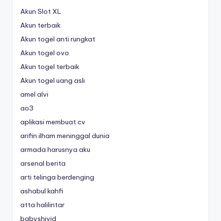
Akun Slot XL
Akun terbaik
Akun togel anti rungkat
Akun togel ovo
Akun togel terbaik
Akun togel uang asli
amel alvi
ao3
aplikasi membuat cv
arifin ilham meninggal dunia
armada harusnya aku
arsenal berita
arti telinga berdenging
ashabul kahfi
atta halilintar
babyshivid