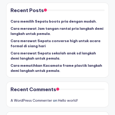
Recent Posts
Cara memilih Sepatu boots pria dengan mudah.
Cara merawat Jam tangan rantai pria langkah demi
langkah untuk pemula.
Cara merawat Sepatu converse high untuk acara
formal di siang hari
Cara merawat Sepatu sekolah anak sd langkah
demi langkah untuk pemula.
Cara memutihkan Kacamata frame plastik langkah
demi langkah untuk pemula.
Recent Comments
A WordPress Commenter
on
Hello world!