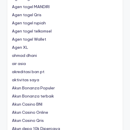
Agen togel MANDIRI
Agen togel Qris
Agen togel rupiah
Agen togel telkomsel
Agen togel Wallet
Agen XL
ahmad dhani
air asia
akreditasi ban pt
aktivitas saya
Akun Bonanza Populer
Akun Bonanza terbaik
Akun Casino BNI
Akun Casino Online
Akun Casino Qris
Akun depo 10k Dipercaya