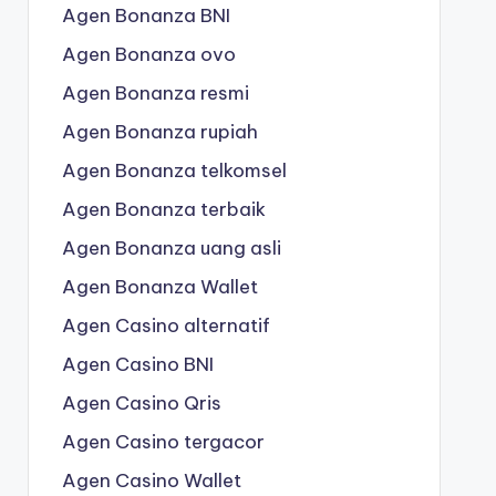
Agen Bonanza BNI
Agen Bonanza ovo
Agen Bonanza resmi
Agen Bonanza rupiah
Agen Bonanza telkomsel
Agen Bonanza terbaik
Agen Bonanza uang asli
Agen Bonanza Wallet
Agen Casino alternatif
Agen Casino BNI
Agen Casino Qris
Agen Casino tergacor
Agen Casino Wallet