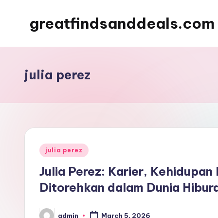
greatfindsanddeals.com
Skip
to
content
julia perez
Posted
julia perez
in
Julia Perez: Karier, Kehidupan
Ditorehkan dalam Dunia Hibur
admin
March 5, 2026