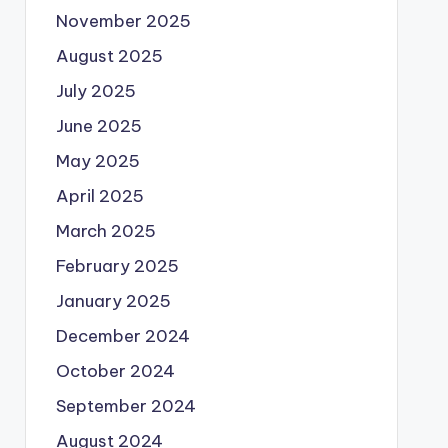
November 2025
August 2025
July 2025
June 2025
May 2025
April 2025
March 2025
February 2025
January 2025
December 2024
October 2024
September 2024
August 2024