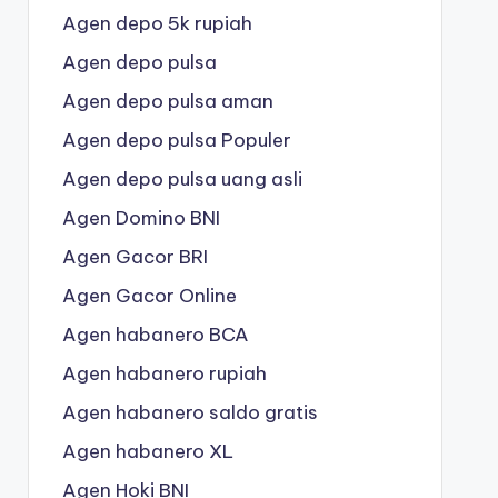
Agen depo 5k rupiah
Agen depo pulsa
Agen depo pulsa aman
Agen depo pulsa Populer
Agen depo pulsa uang asli
Agen Domino BNI
Agen Gacor BRI
Agen Gacor Online
Agen habanero BCA
Agen habanero rupiah
Agen habanero saldo gratis
Agen habanero XL
Agen Hoki BNI