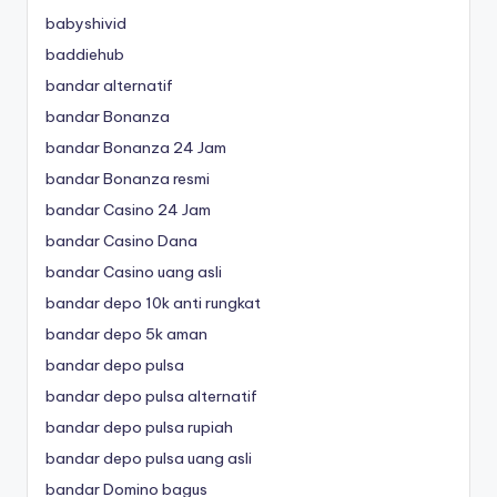
babyshivid
baddiehub
bandar alternatif
bandar Bonanza
bandar Bonanza 24 Jam
bandar Bonanza resmi
bandar Casino 24 Jam
bandar Casino Dana
bandar Casino uang asli
bandar depo 10k anti rungkat
bandar depo 5k aman
bandar depo pulsa
bandar depo pulsa alternatif
bandar depo pulsa rupiah
bandar depo pulsa uang asli
bandar Domino bagus