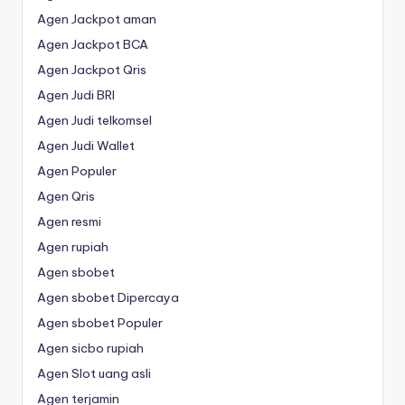
Agen Jackpot aman
Agen Jackpot BCA
Agen Jackpot Qris
Agen Judi BRI
Agen Judi telkomsel
Agen Judi Wallet
Agen Populer
Agen Qris
Agen resmi
Agen rupiah
Agen sbobet
Agen sbobet Dipercaya
Agen sbobet Populer
Agen sicbo rupiah
Agen Slot uang asli
Agen terjamin