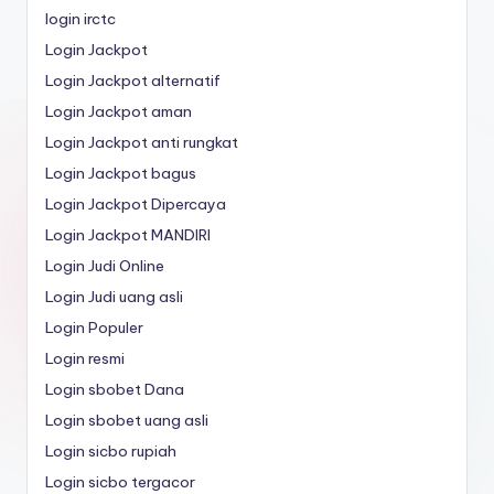
login irctc
Login Jackpot
Login Jackpot alternatif
Login Jackpot aman
Login Jackpot anti rungkat
Login Jackpot bagus
Login Jackpot Dipercaya
Login Jackpot MANDIRI
Login Judi Online
Login Judi uang asli
Login Populer
Login resmi
Login sbobet Dana
Login sbobet uang asli
Login sicbo rupiah
Login sicbo tergacor