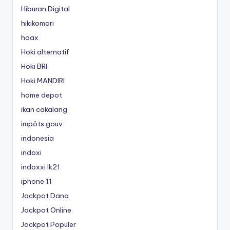
Hiburan Digital
hikikomori
hoax
Hoki alternatif
Hoki BRI
Hoki MANDIRI
home depot
ikan cakalang
impôts gouv
indonesia
indoxi
indoxxi lk21
iphone 11
Jackpot Dana
Jackpot Online
Jackpot Populer