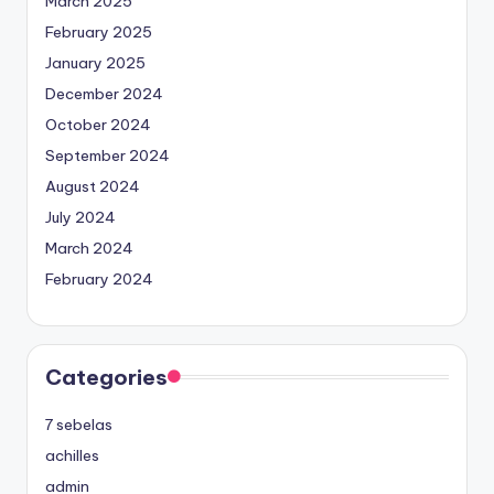
March 2025
February 2025
January 2025
December 2024
October 2024
September 2024
August 2024
July 2024
March 2024
February 2024
Categories
7 sebelas
achilles
admin