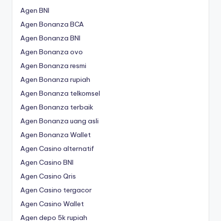
Agen BNI
Agen Bonanza BCA
Agen Bonanza BNI
Agen Bonanza ovo
Agen Bonanza resmi
Agen Bonanza rupiah
Agen Bonanza telkomsel
Agen Bonanza terbaik
Agen Bonanza uang asli
Agen Bonanza Wallet
Agen Casino alternatif
Agen Casino BNI
Agen Casino Qris
Agen Casino tergacor
Agen Casino Wallet
Agen depo 5k rupiah