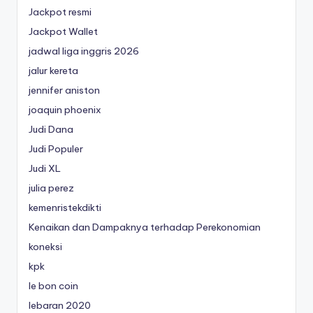
Jackpot resmi
Jackpot Wallet
jadwal liga inggris 2026
jalur kereta
jennifer aniston
joaquin phoenix
Judi Dana
Judi Populer
Judi XL
julia perez
kemenristekdikti
Kenaikan dan Dampaknya terhadap Perekonomian
koneksi
kpk
le bon coin
lebaran 2020