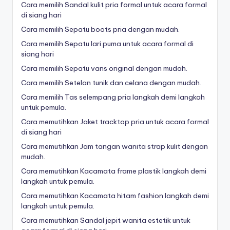
Cara memilih Sandal kulit pria formal untuk acara formal
di siang hari
Cara memilih Sepatu boots pria dengan mudah.
Cara memilih Sepatu lari puma untuk acara formal di
siang hari
Cara memilih Sepatu vans original dengan mudah.
Cara memilih Setelan tunik dan celana dengan mudah.
Cara memilih Tas selempang pria langkah demi langkah
untuk pemula.
Cara memutihkan Jaket tracktop pria untuk acara formal
di siang hari
Cara memutihkan Jam tangan wanita strap kulit dengan
mudah.
Cara memutihkan Kacamata frame plastik langkah demi
langkah untuk pemula.
Cara memutihkan Kacamata hitam fashion langkah demi
langkah untuk pemula.
Cara memutihkan Sandal jepit wanita estetik untuk