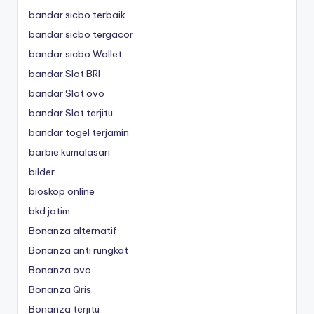
bandar sicbo terbaik
bandar sicbo tergacor
bandar sicbo Wallet
bandar Slot BRI
bandar Slot ovo
bandar Slot terjitu
bandar togel terjamin
barbie kumalasari
bilder
bioskop online
bkd jatim
Bonanza alternatif
Bonanza anti rungkat
Bonanza ovo
Bonanza Qris
Bonanza terjitu