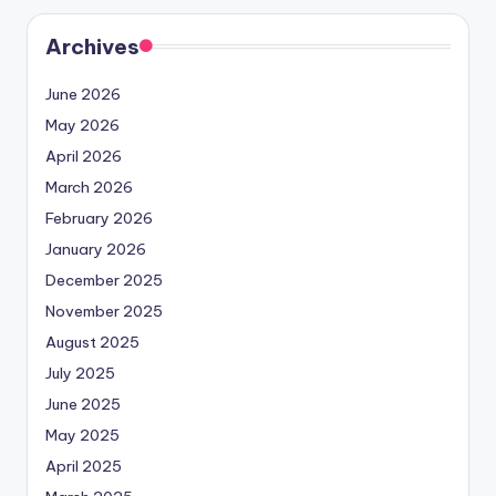
Archives
June 2026
May 2026
April 2026
March 2026
February 2026
January 2026
December 2025
November 2025
August 2025
July 2025
June 2025
May 2025
April 2025