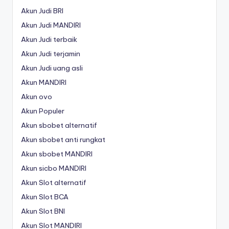
Akun Judi BRI
Akun Judi MANDIRI
Akun Judi terbaik
Akun Judi terjamin
Akun Judi uang asli
Akun MANDIRI
Akun ovo
Akun Populer
Akun sbobet alternatif
Akun sbobet anti rungkat
Akun sbobet MANDIRI
Akun sicbo MANDIRI
Akun Slot alternatif
Akun Slot BCA
Akun Slot BNI
Akun Slot MANDIRI