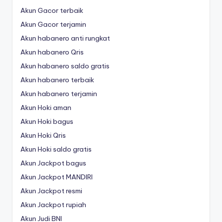
Akun Gacor terbaik
Akun Gacor terjamin
Akun habanero anti rungkat
Akun habanero Qris
Akun habanero saldo gratis
Akun habanero terbaik
Akun habanero terjamin
Akun Hoki aman
Akun Hoki bagus
Akun Hoki Qris
Akun Hoki saldo gratis
Akun Jackpot bagus
Akun Jackpot MANDIRI
Akun Jackpot resmi
Akun Jackpot rupiah
Akun Judi BNI