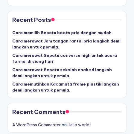
Recent Posts
Cara memilih Sepatu boots pria dengan mudah.
Cara merawat Jam tangan rantai pria langkah demi
langkah untuk pemula.
Cara merawat Sepatu converse high untuk acara
formal di siang hari
Cara merawat Sepatu sekolah anak sd langkah
demi langkah untuk pemula.
Cara memutihkan Kacamata frame plastik langkah
demi langkah untuk pemula.
Recent Comments
A WordPress Commenter
on
Hello world!