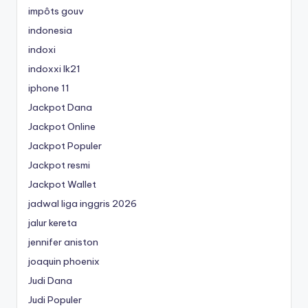
impôts gouv
indonesia
indoxi
indoxxi lk21
iphone 11
Jackpot Dana
Jackpot Online
Jackpot Populer
Jackpot resmi
Jackpot Wallet
jadwal liga inggris 2026
jalur kereta
jennifer aniston
joaquin phoenix
Judi Dana
Judi Populer