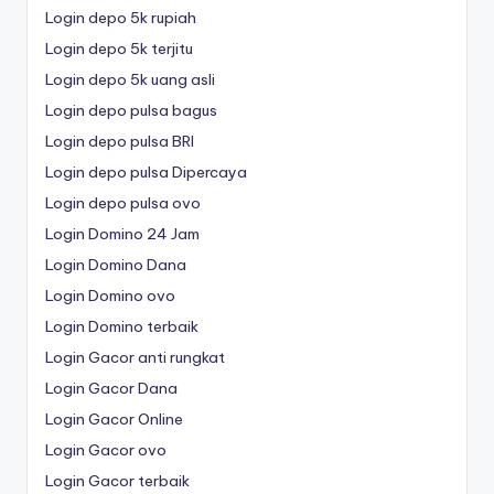
Login depo 5k rupiah
Login depo 5k terjitu
Login depo 5k uang asli
Login depo pulsa bagus
Login depo pulsa BRI
Login depo pulsa Dipercaya
Login depo pulsa ovo
Login Domino 24 Jam
Login Domino Dana
Login Domino ovo
Login Domino terbaik
Login Gacor anti rungkat
Login Gacor Dana
Login Gacor Online
Login Gacor ovo
Login Gacor terbaik