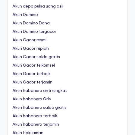
Akun depo pulsa uang asli
Akun Domino
Akun Domino Dana
Akun Domino tergacor
Akun Gacor resmi
Akun Gacor rupiah
Akun Gacor saldo gratis
Akun Gacor telkomsel
Akun Gacor terbaik
Akun Gacor terjamin
Akun habanero anti rungkat
Akun habanero Qris
Akun habanero saldo gratis
Akun habanero terbaik
Akun habanero terjamin
Akun Hoki aman