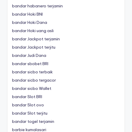
bandar habanero terjamin
bandar Hoki BNI
bandar Hoki Dana
bandar Hoki uang asli
bandar Jackpot terjamin
bandar Jackpot terjitu
bandar Judi Dana
bandar sbobet BRI
bandar sicbo terbaik
bandar sicbo tergacor
bandar sicbo Wallet
bandar Slot BRI
bandar Slot ovo
bandar Slot terjitu
bandar togel terjamin
barbie kumalasari