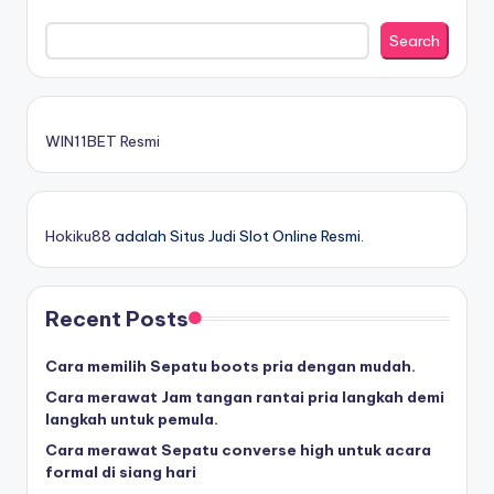
Search
WIN11BET Resmi
Hokiku88
adalah Situs Judi Slot Online Resmi.
Recent Posts
Cara memilih Sepatu boots pria dengan mudah.
Cara merawat Jam tangan rantai pria langkah demi
langkah untuk pemula.
Cara merawat Sepatu converse high untuk acara
formal di siang hari