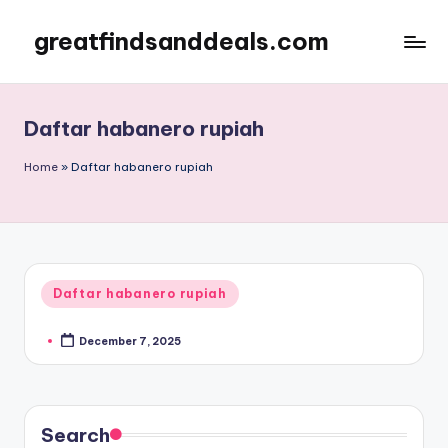
greatfindsanddeals.com
Skip
to
content
Daftar habanero rupiah
Home
»
Daftar habanero rupiah
Posted
Daftar habanero rupiah
in
December 7, 2025
Posted
by
Search