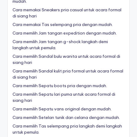
mudah.
Cara memakai Sneakers pria casual untuk acara formal
di siang hari
Cara memakai Tas selempang pria dengan mudah.
Cara memilih Jam tangan expedition dengan mudah.
Cara memilih Jam tangan g-shock langkah demi
langkah untuk pemula.
Cara memilih Sandal bulu wanita untuk acara formal di
siang hari
Cara memilih Sandal kulit pria formal untuk acara formal
di siang hari
Cara memilih Sepatu boots pria dengan mudah.
Cara memilih Sepatu lari puma untuk acara formal di
siang hari
Cara memilih Sepatu vans original dengan mudah.
Cara memilih Setelan tunik dan celana dengan mudah.
Cara memilih Tas selempang pria langkah demi langkah
untuk pemula.