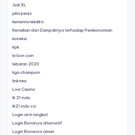
Judi XL
julia perez
kemenristekdikti
Kenaikan dan Dampaknya terhadap Perekonomian
koneksi
kpk
le bon coin
lebaran 2020
liga champion
linktree
Live Casino
lk 21 indo
lk21 indo xxi
Login anti rungkat
Login Bonanza alternatif
Login Bonanza aman