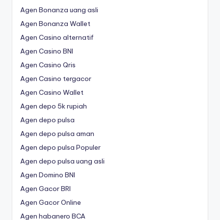
Agen Bonanza uang asli
Agen Bonanza Wallet
Agen Casino alternatif
Agen Casino BNI
Agen Casino Qris
Agen Casino tergacor
Agen Casino Wallet
Agen depo 5k rupiah
Agen depo pulsa
Agen depo pulsa aman
Agen depo pulsa Populer
Agen depo pulsa uang asli
Agen Domino BNI
Agen Gacor BRI
Agen Gacor Online
Agen habanero BCA