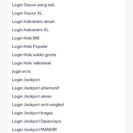
Login Gacor uang asli
Login Gacor XL
Login habanero aman
Login habanero XL
Login Hoki BNI
Login Hoki Populer
Login Hoki saldo gratis
Login Hoki telkomsel
login irctc
Login Jackpot
Login Jackpot alternatif
Login Jackpot aman
Login Jackpot anti rungkat
Login Jackpot bagus
Login Jackpot Dipercaya
Login Jackpot MANDIRI