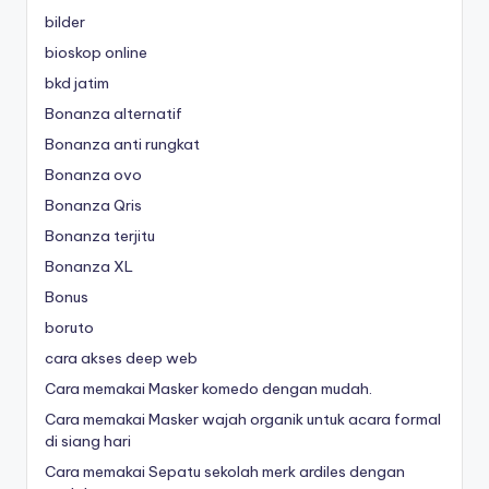
bilder
bioskop online
bkd jatim
Bonanza alternatif
Bonanza anti rungkat
Bonanza ovo
Bonanza Qris
Bonanza terjitu
Bonanza XL
Bonus
boruto
cara akses deep web
Cara memakai Masker komedo dengan mudah.
Cara memakai Masker wajah organik untuk acara formal
di siang hari
Cara memakai Sepatu sekolah merk ardiles dengan