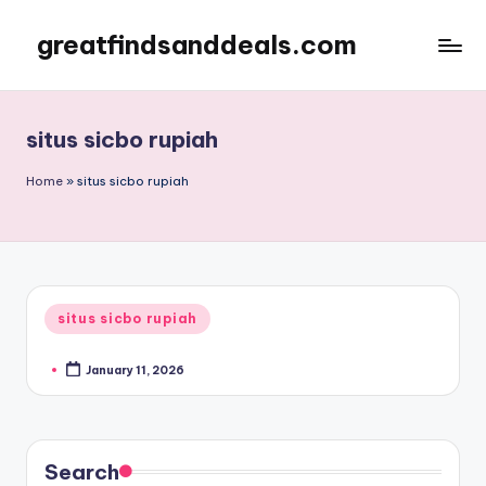
greatfindsanddeals.com
Skip
to
content
situs sicbo rupiah
Home
»
situs sicbo rupiah
Posted
situs sicbo rupiah
in
January 11, 2026
Posted
by
Search