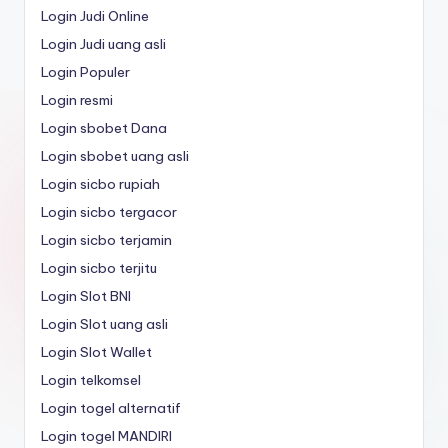
Login Judi Online
Login Judi uang asli
Login Populer
Login resmi
Login sbobet Dana
Login sbobet uang asli
Login sicbo rupiah
Login sicbo tergacor
Login sicbo terjamin
Login sicbo terjitu
Login Slot BNI
Login Slot uang asli
Login Slot Wallet
Login telkomsel
Login togel alternatif
Login togel MANDIRI