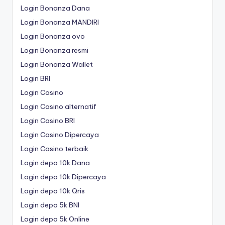
Login Bonanza Dana
Login Bonanza MANDIRI
Login Bonanza ovo
Login Bonanza resmi
Login Bonanza Wallet
Login BRI
Login Casino
Login Casino alternatif
Login Casino BRI
Login Casino Dipercaya
Login Casino terbaik
Login depo 10k Dana
Login depo 10k Dipercaya
Login depo 10k Qris
Login depo 5k BNI
Login depo 5k Online