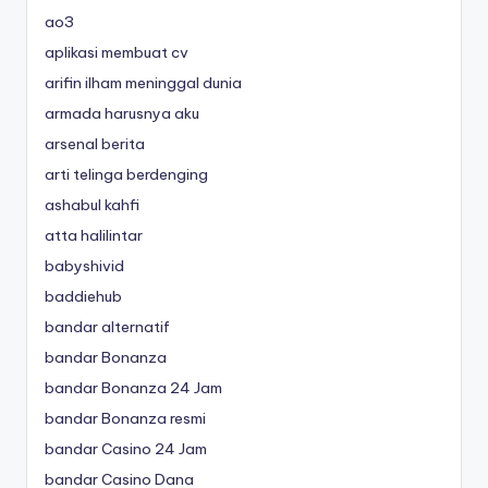
ao3
aplikasi membuat cv
arifin ilham meninggal dunia
armada harusnya aku
arsenal berita
arti telinga berdenging
ashabul kahfi
atta halilintar
babyshivid
baddiehub
bandar alternatif
bandar Bonanza
bandar Bonanza 24 Jam
bandar Bonanza resmi
bandar Casino 24 Jam
bandar Casino Dana