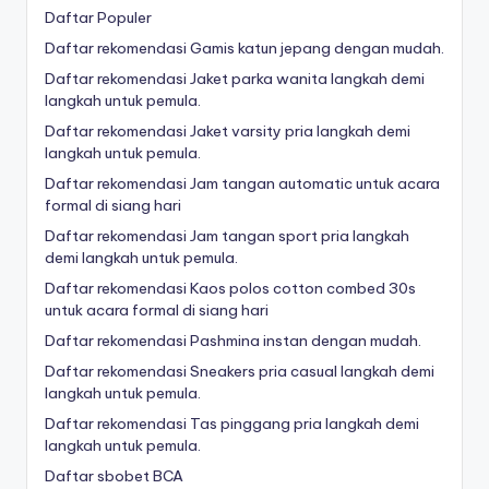
Daftar Populer
Daftar rekomendasi Gamis katun jepang dengan mudah.
Daftar rekomendasi Jaket parka wanita langkah demi
langkah untuk pemula.
Daftar rekomendasi Jaket varsity pria langkah demi
langkah untuk pemula.
Daftar rekomendasi Jam tangan automatic untuk acara
formal di siang hari
Daftar rekomendasi Jam tangan sport pria langkah
demi langkah untuk pemula.
Daftar rekomendasi Kaos polos cotton combed 30s
untuk acara formal di siang hari
Daftar rekomendasi Pashmina instan dengan mudah.
Daftar rekomendasi Sneakers pria casual langkah demi
langkah untuk pemula.
Daftar rekomendasi Tas pinggang pria langkah demi
langkah untuk pemula.
Daftar sbobet BCA