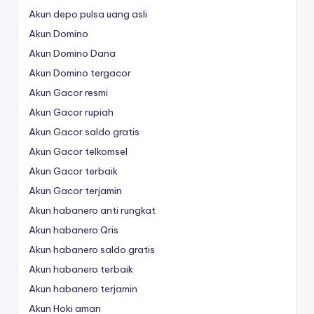
Akun depo pulsa uang asli
Akun Domino
Akun Domino Dana
Akun Domino tergacor
Akun Gacor resmi
Akun Gacor rupiah
Akun Gacor saldo gratis
Akun Gacor telkomsel
Akun Gacor terbaik
Akun Gacor terjamin
Akun habanero anti rungkat
Akun habanero Qris
Akun habanero saldo gratis
Akun habanero terbaik
Akun habanero terjamin
Akun Hoki aman