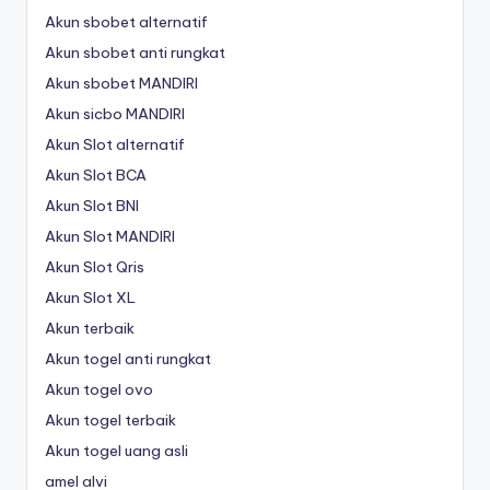
Akun sbobet alternatif
Akun sbobet anti rungkat
Akun sbobet MANDIRI
Akun sicbo MANDIRI
Akun Slot alternatif
Akun Slot BCA
Akun Slot BNI
Akun Slot MANDIRI
Akun Slot Qris
Akun Slot XL
Akun terbaik
Akun togel anti rungkat
Akun togel ovo
Akun togel terbaik
Akun togel uang asli
amel alvi