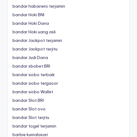
bandar habanero terjamin
bandar Hoki BNI
bandar Hoki Dana
bandar Hoki uang asli
bandar Jackpot terjamin
bandar Jackpot terjitu
bandar Judi Dana
bandar sbobet BRI
bandar sicbo terbaik
bandar sicbo tergacor
bandar sicbo Wallet
bandar Slot BRI
bandar Slot ovo
bandar Slot terjitu
bandar togel terjamin
barbie kumalasari