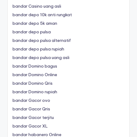
bandar Casino uang asli
bandar depo 10k anti rungkat
bandar depo 5k aman
bandar depo pulsa
bandar depo pulsa alternatif
bandar depo pulsa rupiah
bandar depo pulsa uang asli
bandar Domino bagus
bandar Domino Online
bandar Domino Qris
bandar Domino rupiah
bandar Gacor ovo
bandar Gacor Qris
bandar Gacor terjitu
bandar Gacor XL
bandar habanero Online