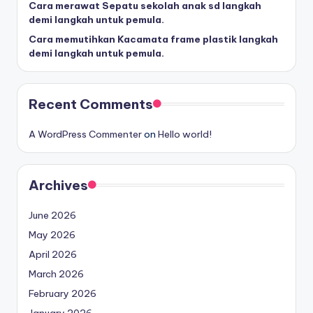
Cara merawat Sepatu sekolah anak sd langkah
demi langkah untuk pemula.
Cara memutihkan Kacamata frame plastik langkah
demi langkah untuk pemula.
Recent Comments
A WordPress Commenter
on
Hello world!
Archives
June 2026
May 2026
April 2026
March 2026
February 2026
January 2026