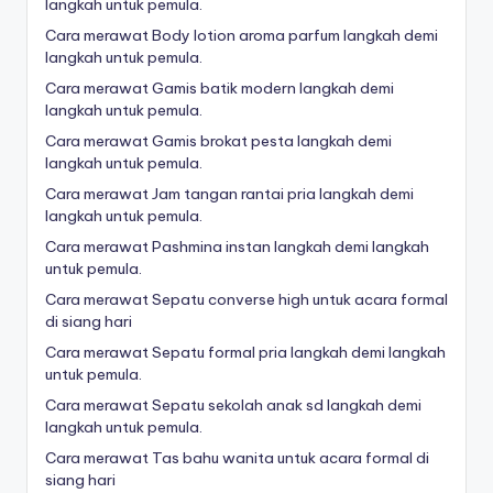
langkah untuk pemula.
Cara merawat Body lotion aroma parfum langkah demi
langkah untuk pemula.
Cara merawat Gamis batik modern langkah demi
langkah untuk pemula.
Cara merawat Gamis brokat pesta langkah demi
langkah untuk pemula.
Cara merawat Jam tangan rantai pria langkah demi
langkah untuk pemula.
Cara merawat Pashmina instan langkah demi langkah
untuk pemula.
Cara merawat Sepatu converse high untuk acara formal
di siang hari
Cara merawat Sepatu formal pria langkah demi langkah
untuk pemula.
Cara merawat Sepatu sekolah anak sd langkah demi
langkah untuk pemula.
Cara merawat Tas bahu wanita untuk acara formal di
siang hari