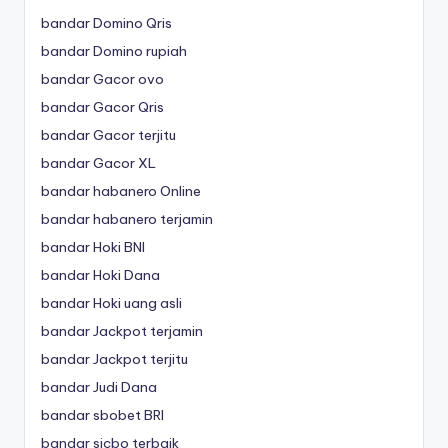
bandar Domino Qris
bandar Domino rupiah
bandar Gacor ovo
bandar Gacor Qris
bandar Gacor terjitu
bandar Gacor XL
bandar habanero Online
bandar habanero terjamin
bandar Hoki BNI
bandar Hoki Dana
bandar Hoki uang asli
bandar Jackpot terjamin
bandar Jackpot terjitu
bandar Judi Dana
bandar sbobet BRI
bandar sicbo terbaik