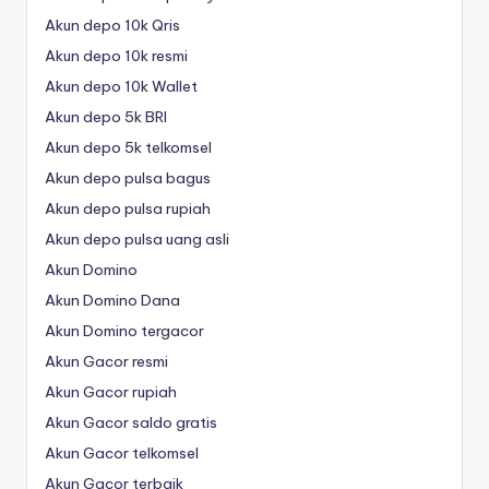
Akun depo 10k Qris
Akun depo 10k resmi
Akun depo 10k Wallet
Akun depo 5k BRI
Akun depo 5k telkomsel
Akun depo pulsa bagus
Akun depo pulsa rupiah
Akun depo pulsa uang asli
Akun Domino
Akun Domino Dana
Akun Domino tergacor
Akun Gacor resmi
Akun Gacor rupiah
Akun Gacor saldo gratis
Akun Gacor telkomsel
Akun Gacor terbaik