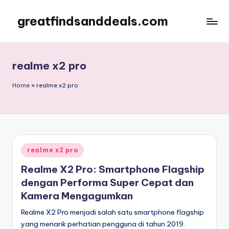
greatfindsanddeals.com
Skip
to
content
realme x2 pro
Home
»
realme x2 pro
Posted
realme x2 pro
in
Realme X2 Pro: Smartphone Flagship
dengan Performa Super Cepat dan
Kamera Mengagumkan
Realme X2 Pro menjadi salah satu smartphone flagship
yang menarik perhatian pengguna di tahun 2019.