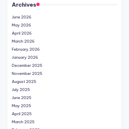
Archives
June 2026
May 2026
April 2026
March 2026
February 2026
January 2026
December 2025
November 2025
August 2025
July 2025
June 2025
May 2025
April 2025
March 2025