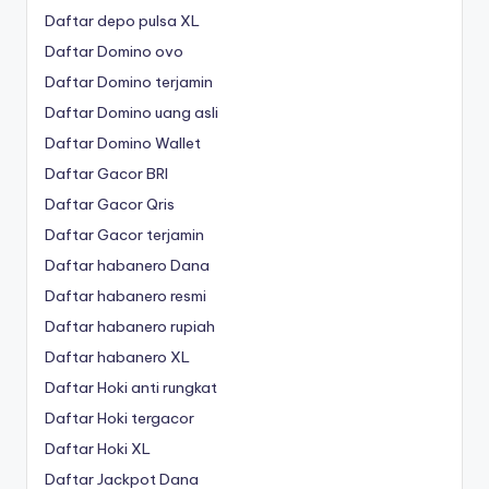
Daftar depo pulsa XL
Daftar Domino ovo
Daftar Domino terjamin
Daftar Domino uang asli
Daftar Domino Wallet
Daftar Gacor BRI
Daftar Gacor Qris
Daftar Gacor terjamin
Daftar habanero Dana
Daftar habanero resmi
Daftar habanero rupiah
Daftar habanero XL
Daftar Hoki anti rungkat
Daftar Hoki tergacor
Daftar Hoki XL
Daftar Jackpot Dana