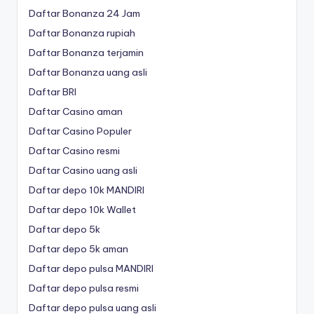
Daftar Bonanza 24 Jam
Daftar Bonanza rupiah
Daftar Bonanza terjamin
Daftar Bonanza uang asli
Daftar BRI
Daftar Casino aman
Daftar Casino Populer
Daftar Casino resmi
Daftar Casino uang asli
Daftar depo 10k MANDIRI
Daftar depo 10k Wallet
Daftar depo 5k
Daftar depo 5k aman
Daftar depo pulsa MANDIRI
Daftar depo pulsa resmi
Daftar depo pulsa uang asli