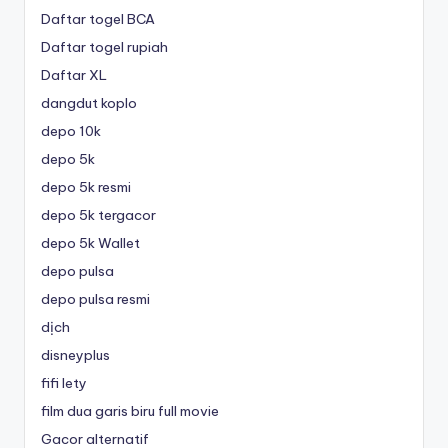
Daftar togel BCA
Daftar togel rupiah
Daftar XL
dangdut koplo
depo 10k
depo 5k
depo 5k resmi
depo 5k tergacor
depo 5k Wallet
depo pulsa
depo pulsa resmi
dịch
disneyplus
fifi lety
film dua garis biru full movie
Gacor alternatif