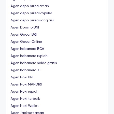
Agen depo pulsa aman
Agen depo pulsa Populer
Agen depo pulsa uang asli
Agen Domino BNI
Agen Gacor BRI
Agen Gacor Online
Agen habanero BCA
Agen habanero rupiah
Agen habanero saldo gratis
Agen habanero XL
Agen Hoki BNI
Agen Hoki MANDIRI
Agen Hoki rupiah
Agen Hoki terbaik
Agen Hoki Wallet
Agen Jackpot aman