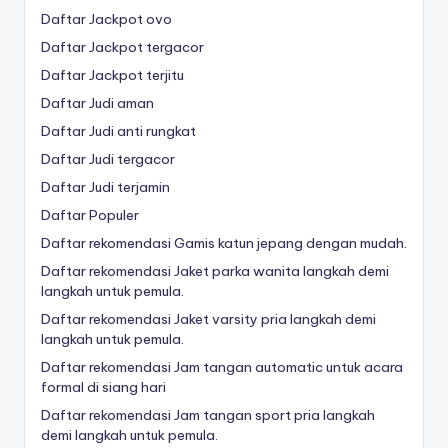
Daftar Jackpot ovo
Daftar Jackpot tergacor
Daftar Jackpot terjitu
Daftar Judi aman
Daftar Judi anti rungkat
Daftar Judi tergacor
Daftar Judi terjamin
Daftar Populer
Daftar rekomendasi Gamis katun jepang dengan mudah.
Daftar rekomendasi Jaket parka wanita langkah demi
langkah untuk pemula.
Daftar rekomendasi Jaket varsity pria langkah demi
langkah untuk pemula.
Daftar rekomendasi Jam tangan automatic untuk acara
formal di siang hari
Daftar rekomendasi Jam tangan sport pria langkah
demi langkah untuk pemula.