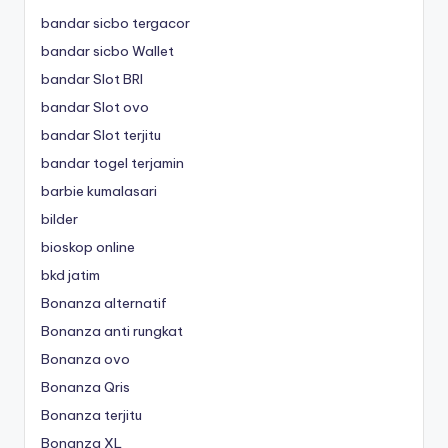
bandar sicbo tergacor
bandar sicbo Wallet
bandar Slot BRI
bandar Slot ovo
bandar Slot terjitu
bandar togel terjamin
barbie kumalasari
bilder
bioskop online
bkd jatim
Bonanza alternatif
Bonanza anti rungkat
Bonanza ovo
Bonanza Qris
Bonanza terjitu
Bonanza XL