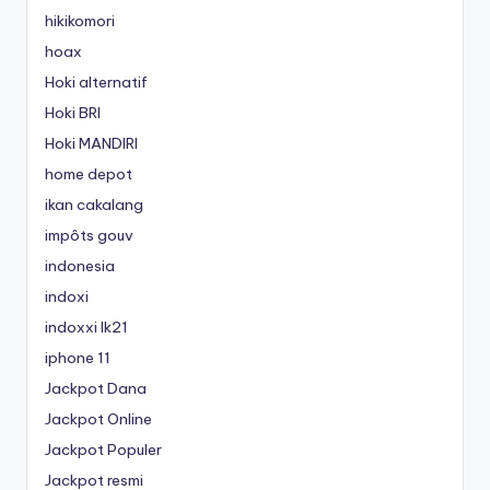
hikikomori
hoax
Hoki alternatif
Hoki BRI
Hoki MANDIRI
home depot
ikan cakalang
impôts gouv
indonesia
indoxi
indoxxi lk21
iphone 11
Jackpot Dana
Jackpot Online
Jackpot Populer
Jackpot resmi