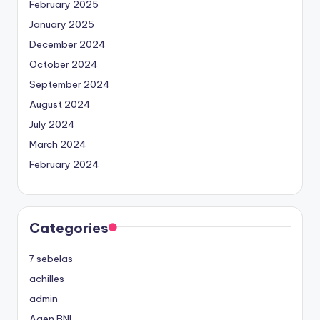
February 2025
January 2025
December 2024
October 2024
September 2024
August 2024
July 2024
March 2024
February 2024
Categories
7 sebelas
achilles
admin
Agen BNI