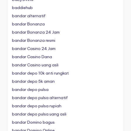
baddiehub
bandar alternatif
bandar Bonanza
bandar Bonanza 24 Jam
bandar Bonanza resmi
bandar Casino 24 Jam
bandar Casino Dana
bandar Casino uang asli
bandar depo 10k anti rungkat
bandar depo 5k aman
bandar depo pulsa
bandar depo pulsa alternatif
bandar depo pulsa rupiah
bandar depo pulsa uang asli
bandar Domino bagus
bandar Domino Online