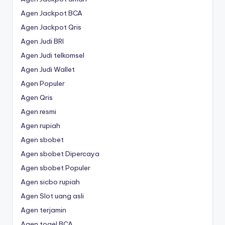
Agen Jackpot BCA
Agen Jackpot Qris
Agen Judi BRI
Agen Judi telkomsel
Agen Judi Wallet
Agen Populer
Agen Qris
Agen resmi
Agen rupiah
Agen sbobet
Agen sbobet Dipercaya
Agen sbobet Populer
Agen sicbo rupiah
Agen Slot uang asli
Agen terjamin
Agen togel BCA