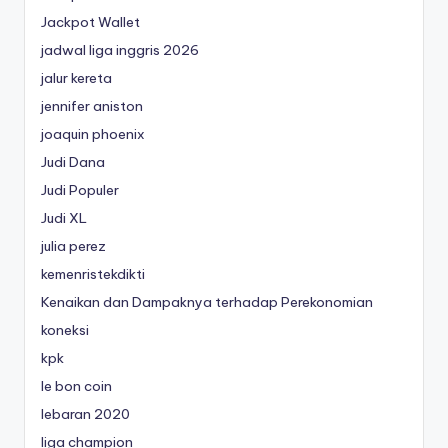
Jackpot Wallet
jadwal liga inggris 2026
jalur kereta
jennifer aniston
joaquin phoenix
Judi Dana
Judi Populer
Judi XL
julia perez
kemenristekdikti
Kenaikan dan Dampaknya terhadap Perekonomian
koneksi
kpk
le bon coin
lebaran 2020
liga champion