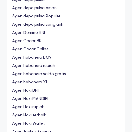
Agen depo pulsa aman
Agen depo pulsa Populer
Agen depo pulsa uang asli
Agen Domino BNI
Agen Gacor BRI
Agen Gacor Online
Agen habanero BCA
Agen habanero rupiah
Agen habanero saldo gratis
Agen habanero XL
Agen Hoki BNI
Agen Hoki MANDIRI
Agen Hoki rupiah
Agen Hoki terbaik
Agen Hoki Wallet
Agen Jackpot aman