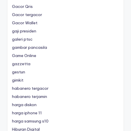
Gacor Qris
Gacor tergacor
Gacor Wallet
gaji presiden
galeri ptsc
gambar pancasila
Game Online
gazzetta
gestun
gimkit
habanero tergacor
habanero terjamin
harga diskon
harga iphone 11
harga samsung s10
Hiburan Digital