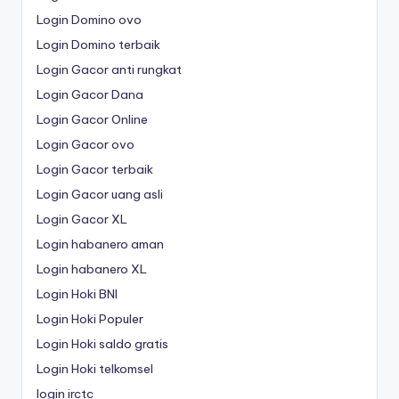
Login Domino ovo
Login Domino terbaik
Login Gacor anti rungkat
Login Gacor Dana
Login Gacor Online
Login Gacor ovo
Login Gacor terbaik
Login Gacor uang asli
Login Gacor XL
Login habanero aman
Login habanero XL
Login Hoki BNI
Login Hoki Populer
Login Hoki saldo gratis
Login Hoki telkomsel
login irctc