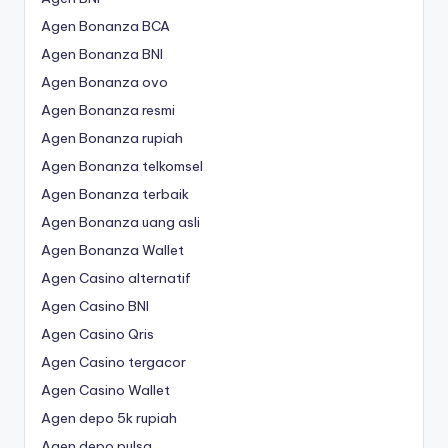
Agen Bonanza BCA
Agen Bonanza BNI
Agen Bonanza ovo
Agen Bonanza resmi
Agen Bonanza rupiah
Agen Bonanza telkomsel
Agen Bonanza terbaik
Agen Bonanza uang asli
Agen Bonanza Wallet
Agen Casino alternatif
Agen Casino BNI
Agen Casino Qris
Agen Casino tergacor
Agen Casino Wallet
Agen depo 5k rupiah
Agen depo pulsa