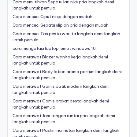
Cara memutihkan Sepatu lari nike pria langkah demi
langkah untuk pemula.
Cara mencuci Ciput ninja dengan mudah.
Cara mencuci Sepatu slip on pria dengan mudah.
Cara mencuci Tas pesta wanita langkah demi langkah
untuk pemula.
cara mengatasi laptop lemot windows 10
Cara merawat Blazer wanita kerja langkah demi
langkah untuk pemula.
Cara merawat Body lotion aroma parfum langkah demi
langkah untuk pemula.
Cara merawat Gamis batik modern langkah demi
langkah untuk pemula.
Cara merawat Gamis brokat pesta langkah demi
langkah untuk pemula.
Cara merawat Jam tangan rantai pria langkah demi
langkah untuk pemula.
Cara merawat Pashmina instan langkah demi langkah
untuk pemula.