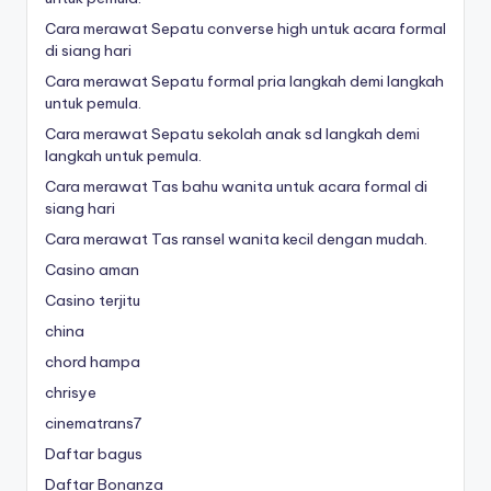
Cara merawat Sepatu converse high untuk acara formal
di siang hari
Cara merawat Sepatu formal pria langkah demi langkah
untuk pemula.
Cara merawat Sepatu sekolah anak sd langkah demi
langkah untuk pemula.
Cara merawat Tas bahu wanita untuk acara formal di
siang hari
Cara merawat Tas ransel wanita kecil dengan mudah.
Casino aman
Casino terjitu
china
chord hampa
chrisye
cinematrans7
Daftar bagus
Daftar Bonanza