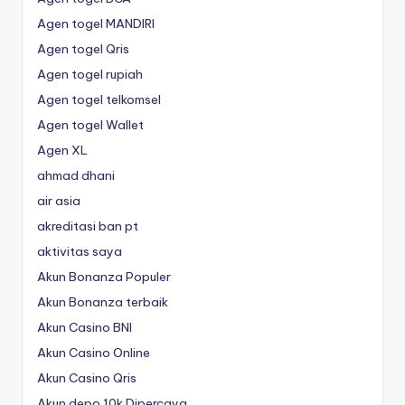
Agen togel MANDIRI
Agen togel Qris
Agen togel rupiah
Agen togel telkomsel
Agen togel Wallet
Agen XL
ahmad dhani
air asia
akreditasi ban pt
aktivitas saya
Akun Bonanza Populer
Akun Bonanza terbaik
Akun Casino BNI
Akun Casino Online
Akun Casino Qris
Akun depo 10k Dipercaya