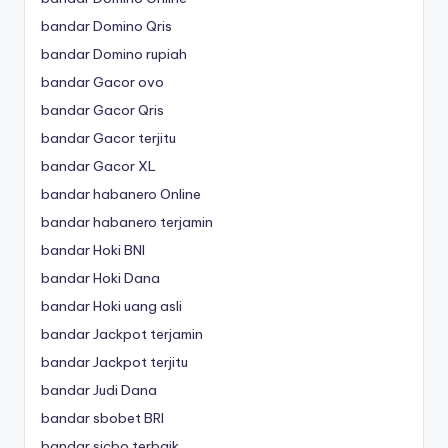
bandar Domino Qris
bandar Domino rupiah
bandar Gacor ovo
bandar Gacor Qris
bandar Gacor terjitu
bandar Gacor XL
bandar habanero Online
bandar habanero terjamin
bandar Hoki BNI
bandar Hoki Dana
bandar Hoki uang asli
bandar Jackpot terjamin
bandar Jackpot terjitu
bandar Judi Dana
bandar sbobet BRI
bandar sicbo terbaik