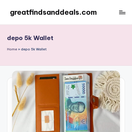
greatfindsanddeals.com
Skip
to
content
depo 5k Wallet
Home
»
depo 5k Wallet