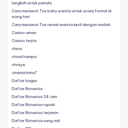
langkah untuk pemula.
Cara merawat Tas bahu wanita untuk acara formal di
siang hari
Cara merawat Tas ransel wanita kecil dengan mudah.
Casino aman
Casino terjitu
china
chord hampa
chrisye
cinematrans7
Daftar bagus
Daftar Bonanza
Daftar Bonanza 24 Jam
Daftar Bonanza rupiah
Daftar Bonanza terjamin
Daftar Bonanza uang asli