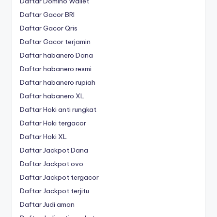
Daftar Domino Wallet
Daftar Gacor BRI
Daftar Gacor Qris
Daftar Gacor terjamin
Daftar habanero Dana
Daftar habanero resmi
Daftar habanero rupiah
Daftar habanero XL
Daftar Hoki anti rungkat
Daftar Hoki tergacor
Daftar Hoki XL
Daftar Jackpot Dana
Daftar Jackpot ovo
Daftar Jackpot tergacor
Daftar Jackpot terjitu
Daftar Judi aman