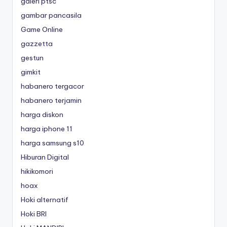
galeri ptsc
gambar pancasila
Game Online
gazzetta
gestun
gimkit
habanero tergacor
habanero terjamin
harga diskon
harga iphone 11
harga samsung s10
Hiburan Digital
hikikomori
hoax
Hoki alternatif
Hoki BRI