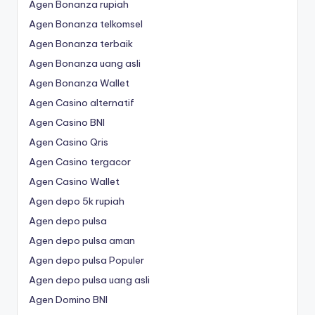
Agen Bonanza rupiah
Agen Bonanza telkomsel
Agen Bonanza terbaik
Agen Bonanza uang asli
Agen Bonanza Wallet
Agen Casino alternatif
Agen Casino BNI
Agen Casino Qris
Agen Casino tergacor
Agen Casino Wallet
Agen depo 5k rupiah
Agen depo pulsa
Agen depo pulsa aman
Agen depo pulsa Populer
Agen depo pulsa uang asli
Agen Domino BNI