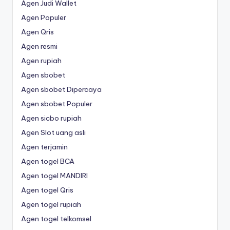
Agen Judi Wallet
Agen Populer
Agen Qris
Agen resmi
Agen rupiah
Agen sbobet
Agen sbobet Dipercaya
Agen sbobet Populer
Agen sicbo rupiah
Agen Slot uang asli
Agen terjamin
Agen togel BCA
Agen togel MANDIRI
Agen togel Qris
Agen togel rupiah
Agen togel telkomsel