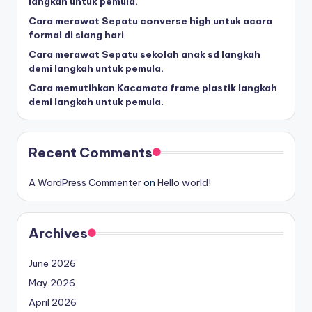
langkah untuk pemula.
Cara merawat Sepatu converse high untuk acara
formal di siang hari
Cara merawat Sepatu sekolah anak sd langkah
demi langkah untuk pemula.
Cara memutihkan Kacamata frame plastik langkah
demi langkah untuk pemula.
Recent Comments
A WordPress Commenter
on
Hello world!
Archives
June 2026
May 2026
April 2026