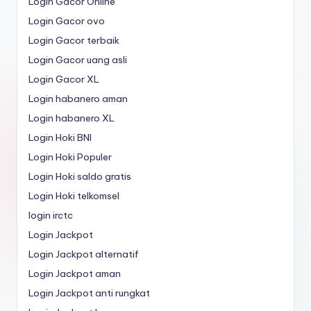
Login Gacor Online
Login Gacor ovo
Login Gacor terbaik
Login Gacor uang asli
Login Gacor XL
Login habanero aman
Login habanero XL
Login Hoki BNI
Login Hoki Populer
Login Hoki saldo gratis
Login Hoki telkomsel
login irctc
Login Jackpot
Login Jackpot alternatif
Login Jackpot aman
Login Jackpot anti rungkat