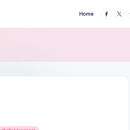
facebook.
twitte
t
Home
Posted