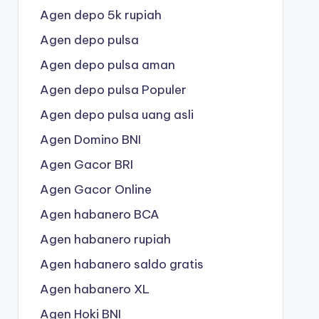
Agen depo 5k rupiah
Agen depo pulsa
Agen depo pulsa aman
Agen depo pulsa Populer
Agen depo pulsa uang asli
Agen Domino BNI
Agen Gacor BRI
Agen Gacor Online
Agen habanero BCA
Agen habanero rupiah
Agen habanero saldo gratis
Agen habanero XL
Agen Hoki BNI