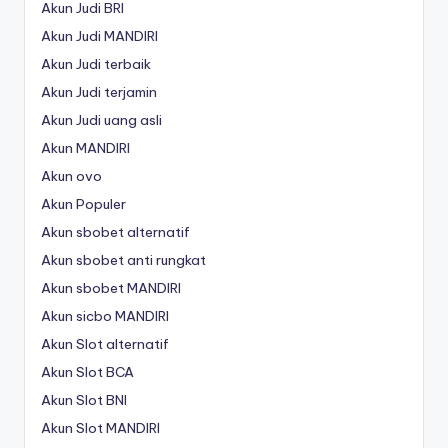
Akun Judi BRI
Akun Judi MANDIRI
Akun Judi terbaik
Akun Judi terjamin
Akun Judi uang asli
Akun MANDIRI
Akun ovo
Akun Populer
Akun sbobet alternatif
Akun sbobet anti rungkat
Akun sbobet MANDIRI
Akun sicbo MANDIRI
Akun Slot alternatif
Akun Slot BCA
Akun Slot BNI
Akun Slot MANDIRI