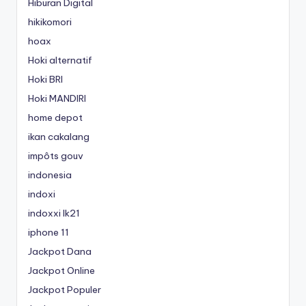
Hiburan Digital
hikikomori
hoax
Hoki alternatif
Hoki BRI
Hoki MANDIRI
home depot
ikan cakalang
impôts gouv
indonesia
indoxi
indoxxi lk21
iphone 11
Jackpot Dana
Jackpot Online
Jackpot Populer