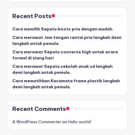
Recent Posts
Cara memilih Sepatu boots pria dengan mudah.
Cara merawat Jam tangan rantai pria langkah demi
langkah untuk pemula.
Cara merawat Sepatu converse high untuk acara
formal di siang hari
Cara merawat Sepatu sekolah anak sd langkah
demi langkah untuk pemula.
Cara memutihkan Kacamata frame plastik langkah
demi langkah untuk pemula.
Recent Comments
A WordPress Commenter
on
Hello world!