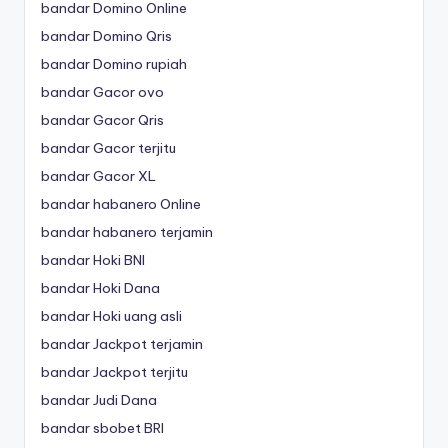
bandar Domino Online
bandar Domino Qris
bandar Domino rupiah
bandar Gacor ovo
bandar Gacor Qris
bandar Gacor terjitu
bandar Gacor XL
bandar habanero Online
bandar habanero terjamin
bandar Hoki BNI
bandar Hoki Dana
bandar Hoki uang asli
bandar Jackpot terjamin
bandar Jackpot terjitu
bandar Judi Dana
bandar sbobet BRI