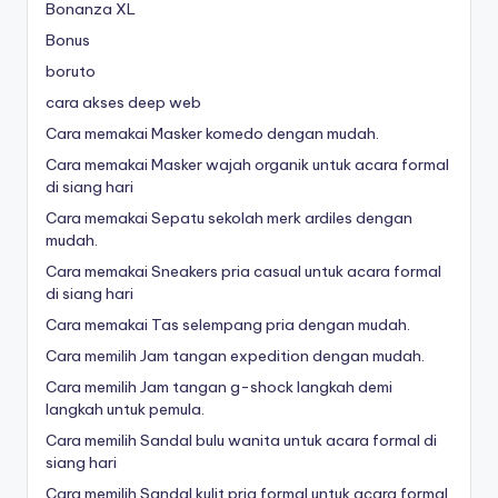
Bonanza XL
Bonus
boruto
cara akses deep web
Cara memakai Masker komedo dengan mudah.
Cara memakai Masker wajah organik untuk acara formal
di siang hari
Cara memakai Sepatu sekolah merk ardiles dengan
mudah.
Cara memakai Sneakers pria casual untuk acara formal
di siang hari
Cara memakai Tas selempang pria dengan mudah.
Cara memilih Jam tangan expedition dengan mudah.
Cara memilih Jam tangan g-shock langkah demi
langkah untuk pemula.
Cara memilih Sandal bulu wanita untuk acara formal di
siang hari
Cara memilih Sandal kulit pria formal untuk acara formal