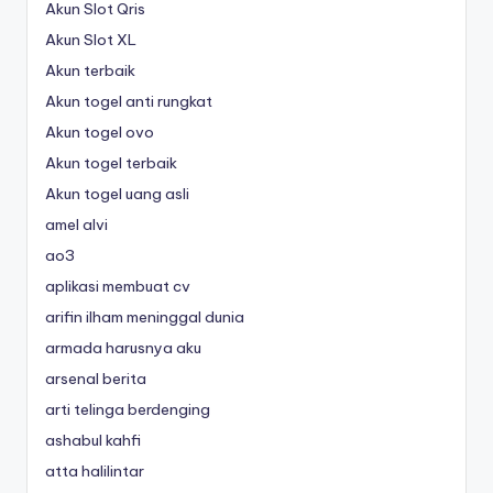
Akun Slot Qris
Akun Slot XL
Akun terbaik
Akun togel anti rungkat
Akun togel ovo
Akun togel terbaik
Akun togel uang asli
amel alvi
ao3
aplikasi membuat cv
arifin ilham meninggal dunia
armada harusnya aku
arsenal berita
arti telinga berdenging
ashabul kahfi
atta halilintar