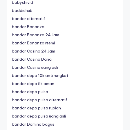
babyshivid
baddiehub
bandar alternatif
bandar Bonanza
bandar Bonanza 24 Jam
bandar Bonanza resmi
bandar Casino 24 Jam
bandar Casino Dana
bandar Casino uang asli
bandar depo 10k anti rungkat
bandar depo 5k aman
bandar depo pulsa
bandar depo pulsa alternatif
bandar depo pulsa rupiah
bandar depo pulsa uang asli
bandar Domino bagus