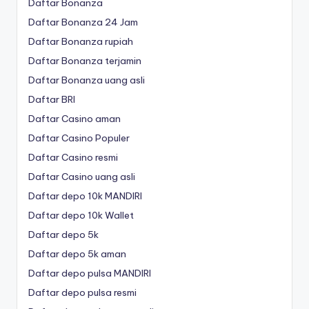
Daftar Bonanza
Daftar Bonanza 24 Jam
Daftar Bonanza rupiah
Daftar Bonanza terjamin
Daftar Bonanza uang asli
Daftar BRI
Daftar Casino aman
Daftar Casino Populer
Daftar Casino resmi
Daftar Casino uang asli
Daftar depo 10k MANDIRI
Daftar depo 10k Wallet
Daftar depo 5k
Daftar depo 5k aman
Daftar depo pulsa MANDIRI
Daftar depo pulsa resmi