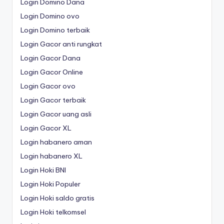
Login Domino Dana
Login Domino ovo
Login Domino terbaik
Login Gacor anti rungkat
Login Gacor Dana
Login Gacor Online
Login Gacor ovo
Login Gacor terbaik
Login Gacor uang asli
Login Gacor XL
Login habanero aman
Login habanero XL
Login Hoki BNI
Login Hoki Populer
Login Hoki saldo gratis
Login Hoki telkomsel