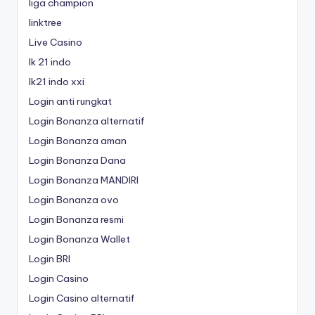
liga champion
linktree
Live Casino
lk 21 indo
lk21 indo xxi
Login anti rungkat
Login Bonanza alternatif
Login Bonanza aman
Login Bonanza Dana
Login Bonanza MANDIRI
Login Bonanza ovo
Login Bonanza resmi
Login Bonanza Wallet
Login BRI
Login Casino
Login Casino alternatif