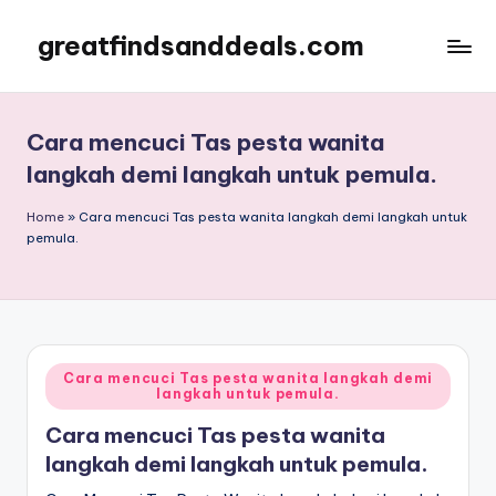
greatfindsanddeals.com
Skip
to
content
Cara mencuci Tas pesta wanita
langkah demi langkah untuk pemula.
Home
»
Cara mencuci Tas pesta wanita langkah demi langkah untuk
pemula.
Posted
Cara mencuci Tas pesta wanita langkah demi
langkah untuk pemula.
in
Cara mencuci Tas pesta wanita
langkah demi langkah untuk pemula.