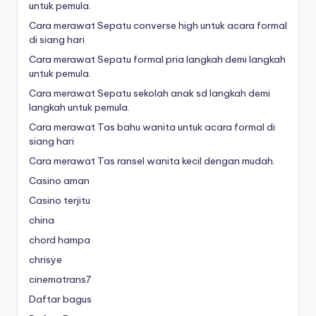
untuk pemula.
Cara merawat Sepatu converse high untuk acara formal
di siang hari
Cara merawat Sepatu formal pria langkah demi langkah
untuk pemula.
Cara merawat Sepatu sekolah anak sd langkah demi
langkah untuk pemula.
Cara merawat Tas bahu wanita untuk acara formal di
siang hari
Cara merawat Tas ransel wanita kecil dengan mudah.
Casino aman
Casino terjitu
china
chord hampa
chrisye
cinematrans7
Daftar bagus