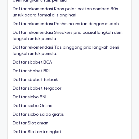
Daftar rekomendasi Kaos polos cotton combed 30s
untuk acara formal di siang hari
Daftar rekomendasi Pashmina instan dengan mudah.
Daftar rekomendasi Sneakers pria casual langkah demi
langkah untuk pemula.
Daftar rekomendasi Tas pinggang pria langkah demi
langkah untuk pemula.
Daftar sbobet BCA
Daftar sbobet BRI
Daftar sbobet terbaik
Daftar sbobet tergacor
Daftar sicbo BNI
Daftar sicbo Online
Daftar sicbo saldo gratis
Daftar Slot aman
Daftar Slot anti rungkat