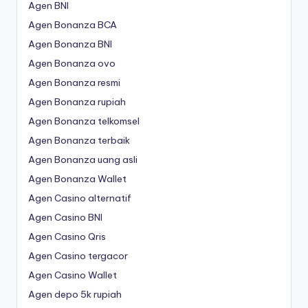
Agen BNI
Agen Bonanza BCA
Agen Bonanza BNI
Agen Bonanza ovo
Agen Bonanza resmi
Agen Bonanza rupiah
Agen Bonanza telkomsel
Agen Bonanza terbaik
Agen Bonanza uang asli
Agen Bonanza Wallet
Agen Casino alternatif
Agen Casino BNI
Agen Casino Qris
Agen Casino tergacor
Agen Casino Wallet
Agen depo 5k rupiah