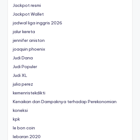
Jackpot resmi
Jackpot Wallet
jadwal liga inggris 2026
jalur kereta
jennifer aniston
joaquin phoenix
Judi Dana
Judi Populer
Judi XL
julia perez
kemenristekdikti
Kenaikan dan Dampaknya terhadap Perekonomian
koneksi
kpk
le bon coin
lebaran 2020