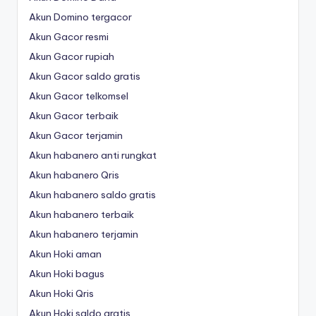
Akun Domino tergacor
Akun Gacor resmi
Akun Gacor rupiah
Akun Gacor saldo gratis
Akun Gacor telkomsel
Akun Gacor terbaik
Akun Gacor terjamin
Akun habanero anti rungkat
Akun habanero Qris
Akun habanero saldo gratis
Akun habanero terbaik
Akun habanero terjamin
Akun Hoki aman
Akun Hoki bagus
Akun Hoki Qris
Akun Hoki saldo gratis