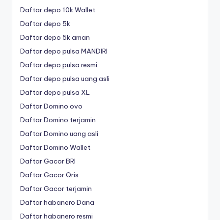
Daftar depo 10k Wallet
Daftar depo 5k
Daftar depo 5k aman
Daftar depo pulsa MANDIRI
Daftar depo pulsa resmi
Daftar depo pulsa uang asli
Daftar depo pulsa XL
Daftar Domino ovo
Daftar Domino terjamin
Daftar Domino uang asli
Daftar Domino Wallet
Daftar Gacor BRI
Daftar Gacor Qris
Daftar Gacor terjamin
Daftar habanero Dana
Daftar habanero resmi