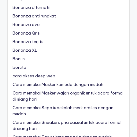
Bonanza alternatif
Bonanza anti rungkat
Bonanza ovo
Bonanza Qris
Bonanza terjitu
Bonanza XL
Bonus
boruto
cara akses deep web
Cara memakai Masker komedo dengan mudah.
Cara memakai Masker wajah organik untuk acara formal
di siang hari
Cara memakai Sepatu sekolah merk ardiles dengan
mudah.
Cara memakai Sneakers pria casual untuk acara formal
di siang hari
Cara memakai Tas selempang pria dengan mudah.