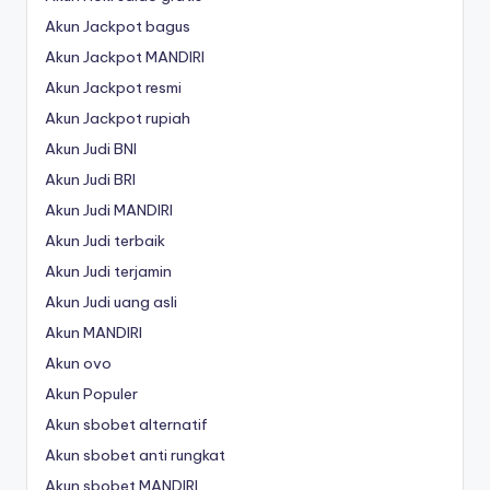
Akun Jackpot bagus
Akun Jackpot MANDIRI
Akun Jackpot resmi
Akun Jackpot rupiah
Akun Judi BNI
Akun Judi BRI
Akun Judi MANDIRI
Akun Judi terbaik
Akun Judi terjamin
Akun Judi uang asli
Akun MANDIRI
Akun ovo
Akun Populer
Akun sbobet alternatif
Akun sbobet anti rungkat
Akun sbobet MANDIRI