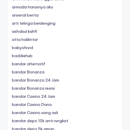
armada harusnya aku
arsenal berita
arti telinga berdenging
ashabul kahfi
atta halilintar
babyshivid
baddiehub
bandar alternatif
bandar Bonanza
bandar Bonanza 24 Jam
bandar Bonanza resmi
bandar Casino 24 Jam
bandar Casino Dana
bandar Casino uang asli
bandar depo 10k anti rungkat
bandar depo 5k aman