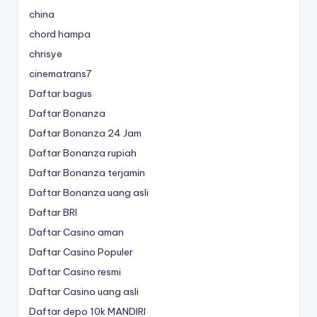
china
chord hampa
chrisye
cinematrans7
Daftar bagus
Daftar Bonanza
Daftar Bonanza 24 Jam
Daftar Bonanza rupiah
Daftar Bonanza terjamin
Daftar Bonanza uang asli
Daftar BRI
Daftar Casino aman
Daftar Casino Populer
Daftar Casino resmi
Daftar Casino uang asli
Daftar depo 10k MANDIRI