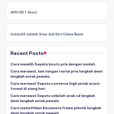
WIN11BET Resmi
Hokiku88
adalah Situs Judi Slot Online Resmi.
Recent Posts
Cara memilih Sepatu boots pria dengan mudah.
Cara merawat Jam tangan rantai pria langkah demi
langkah untuk pemula.
Cara merawat Sepatu converse high untuk acara
formal di siang hari
Cara merawat Sepatu sekolah anak sd langkah
demi langkah untuk pemula.
Cara memutihkan Kacamata frame plastik langkah
demi langkah untuk pemula.