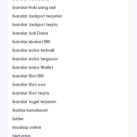
bandar Hoki uang asli
bandar Jackpot terjamin
bandar Jackpot terjitu
bandar Judi Dana
bandar sbobet BRI
bandar sicbo terbaik
bandar sicbo tergacor
bandar sicbo Wallet
bandar Slot BRI
bandar Slot ovo
bandar Slot terjitu
bandar togel terjamin
barbie kumalasari
bilder
bioskop online
bkd jatim