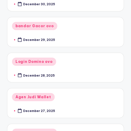
December 30, 2025
Posted
by
Posted
bandar Gacor ovo
in
December 29, 2025
Posted
by
Posted
Login Domino ovo
in
December 28, 2025
Posted
by
Posted
Agen Judi Wallet
in
December 27, 2025
Posted
by