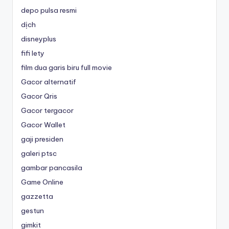
depo pulsa resmi
dịch
disneyplus
fifi lety
film dua garis biru full movie
Gacor alternatif
Gacor Qris
Gacor tergacor
Gacor Wallet
gaji presiden
galeri ptsc
gambar pancasila
Game Online
gazzetta
gestun
gimkit