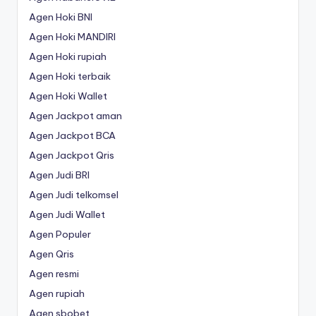
Agen Hoki BNI
Agen Hoki MANDIRI
Agen Hoki rupiah
Agen Hoki terbaik
Agen Hoki Wallet
Agen Jackpot aman
Agen Jackpot BCA
Agen Jackpot Qris
Agen Judi BRI
Agen Judi telkomsel
Agen Judi Wallet
Agen Populer
Agen Qris
Agen resmi
Agen rupiah
Agen sbobet