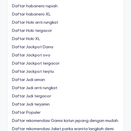
Daftar habanero rupiah
Daftar habanero XL
Daftar Hoki anti rungkat
Daftar Hoki tergacor
Daftar Hoki XL
Daftar Jackpot Dana
Daftar Jackpot ovo
Daftar Jackpot tergacor
Daftar Jackpot terjitu
Daftar Judi aman
Daftar Judi anti rungkat
Daftar Judi tergacor
Daftar Judi terjamin
Daftar Populer
Daftar rekomendasi Gamis katun jepang dengan mudah.
Daftar rekomendasi Jaket parka wanita langkah demi