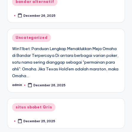
Posted
bandar alternatif
in
December 26, 2025
Posted
by
Posted
Uncategorized
in
Win11bet: Panduan Lengkap Menaklukkan Meja Omaha
di Bandar Terpercaya Di antara berbagai varian poker,
satu nama sering dianggap sebagai "permainan para
ahli": Omaha. Jika Texas Hold'em adalah maraton, maka
Omaha…
admin
December 26, 2025
Posted
by
Posted
situs sbobet Qris
in
December 25, 2025
Posted
by