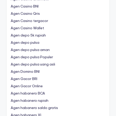
Agen Casino BNI
Agen Casino Qris
Agen Casino tergacor
Agen Casino Wallet
Agen depo 5k rupiah
Agen depo pulsa
Agen depo pulsa aman
Agen depo pulsa Populer
Agen depo pulsa uang asli
Agen Domino BNI
Agen Gacor BRI
Agen Gacor Online
Agen habanero BCA
Agen habanero rupiah
Agen habanero saldo gratis
Agen habanero XL