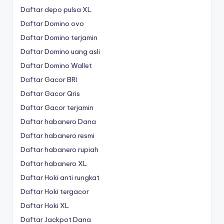
Daftar depo pulsa XL
Daftar Domino ovo
Daftar Domino terjamin
Daftar Domino uang asli
Daftar Domino Wallet
Daftar Gacor BRI
Daftar Gacor Qris
Daftar Gacor terjamin
Daftar habanero Dana
Daftar habanero resmi
Daftar habanero rupiah
Daftar habanero XL
Daftar Hoki anti rungkat
Daftar Hoki tergacor
Daftar Hoki XL
Daftar Jackpot Dana