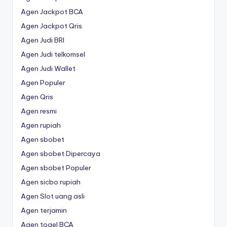
Agen Jackpot BCA
Agen Jackpot Qris
Agen Judi BRI
Agen Judi telkomsel
Agen Judi Wallet
Agen Populer
Agen Qris
Agen resmi
Agen rupiah
Agen sbobet
Agen sbobet Dipercaya
Agen sbobet Populer
Agen sicbo rupiah
Agen Slot uang asli
Agen terjamin
Agen togel BCA