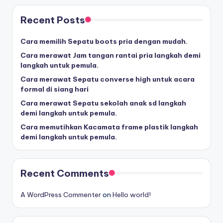
Recent Posts
Cara memilih Sepatu boots pria dengan mudah.
Cara merawat Jam tangan rantai pria langkah demi
langkah untuk pemula.
Cara merawat Sepatu converse high untuk acara
formal di siang hari
Cara merawat Sepatu sekolah anak sd langkah
demi langkah untuk pemula.
Cara memutihkan Kacamata frame plastik langkah
demi langkah untuk pemula.
Recent Comments
A WordPress Commenter
on
Hello world!