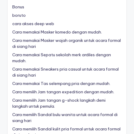
Bonus
boruto
cara akses deep web
Cara memakai Masker komedo dengan mudah.
Cara memakai Masker wajah organik untuk acara formal
di siang hari
Cara memakai Sepatu sekolah merk ardiles dengan
mudah.
Cara memakai Sneakers pria casual untuk acara formal
di siang hari
Cara memakai Tas selempang pria dengan mudah.
Cara memilih Jam tangan expedition dengan mudah.
Cara memilih Jam tangan g-shock langkah demi
langkah untuk pemula.
Cara memilih Sandal bulu wanita untuk acara formal di
siang hari
Cara memilih Sandal kulit pria formal untuk acara formal