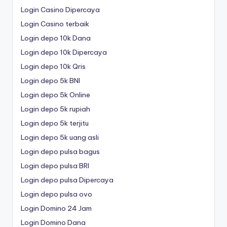
Login Casino Dipercaya
Login Casino terbaik
Login depo 10k Dana
Login depo 10k Dipercaya
Login depo 10k Qris
Login depo 5k BNI
Login depo 5k Online
Login depo 5k rupiah
Login depo 5k terjitu
Login depo 5k uang asli
Login depo pulsa bagus
Login depo pulsa BRI
Login depo pulsa Dipercaya
Login depo pulsa ovo
Login Domino 24 Jam
Login Domino Dana