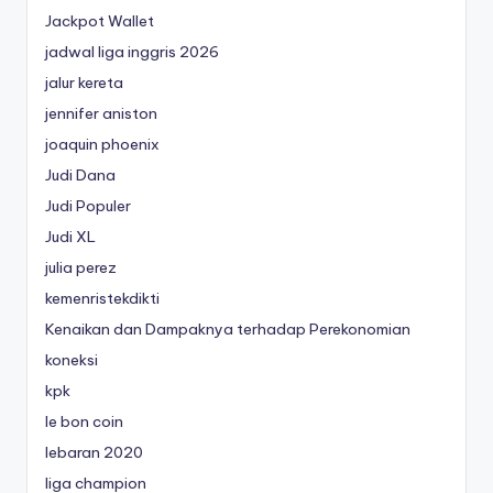
Jackpot Wallet
jadwal liga inggris 2026
jalur kereta
jennifer aniston
joaquin phoenix
Judi Dana
Judi Populer
Judi XL
julia perez
kemenristekdikti
Kenaikan dan Dampaknya terhadap Perekonomian
koneksi
kpk
le bon coin
lebaran 2020
liga champion