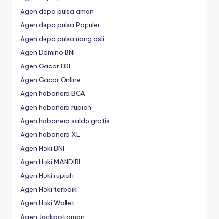
Agen depo pulsa aman
Agen depo pulsa Populer
Agen depo pulsa uang asli
Agen Domino BNI
Agen Gacor BRI
Agen Gacor Online
Agen habanero BCA
Agen habanero rupiah
Agen habanero saldo gratis
Agen habanero XL
Agen Hoki BNI
Agen Hoki MANDIRI
Agen Hoki rupiah
Agen Hoki terbaik
Agen Hoki Wallet
Agen Jackpot aman