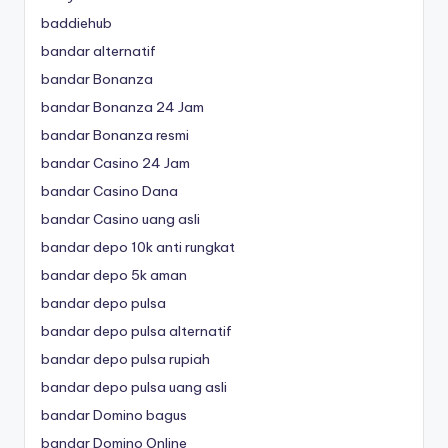
baddiehub
bandar alternatif
bandar Bonanza
bandar Bonanza 24 Jam
bandar Bonanza resmi
bandar Casino 24 Jam
bandar Casino Dana
bandar Casino uang asli
bandar depo 10k anti rungkat
bandar depo 5k aman
bandar depo pulsa
bandar depo pulsa alternatif
bandar depo pulsa rupiah
bandar depo pulsa uang asli
bandar Domino bagus
bandar Domino Online