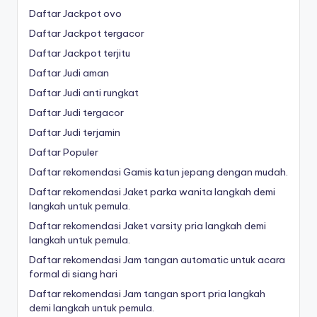
Daftar Jackpot ovo
Daftar Jackpot tergacor
Daftar Jackpot terjitu
Daftar Judi aman
Daftar Judi anti rungkat
Daftar Judi tergacor
Daftar Judi terjamin
Daftar Populer
Daftar rekomendasi Gamis katun jepang dengan mudah.
Daftar rekomendasi Jaket parka wanita langkah demi
langkah untuk pemula.
Daftar rekomendasi Jaket varsity pria langkah demi
langkah untuk pemula.
Daftar rekomendasi Jam tangan automatic untuk acara
formal di siang hari
Daftar rekomendasi Jam tangan sport pria langkah
demi langkah untuk pemula.