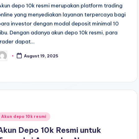
Akun depo 10k resmi merupakan platform trading
online yang menyediakan layanan terpercaya bagi
para investor dengan modal deposit minimal 10
ribu. Dengan adanya akun depo 10k resmi, para
trader dapat…
August 19, 2025
osted
y
Posted
Akun depo 10k resmi
n
Akun Depo 10k Resmi untuk