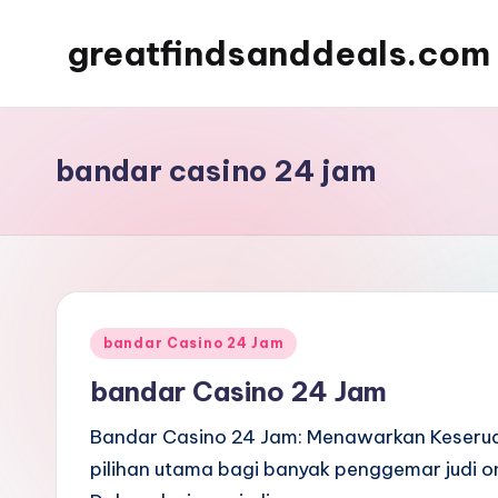
greatfindsanddeals.com
Skip
to
content
bandar casino 24 jam
Posted
bandar Casino 24 Jam
in
bandar Casino 24 Jam
Bandar Casino 24 Jam: Menawarkan Keseruan
pilihan utama bagi banyak penggemar judi o