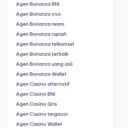
Agen Bonanza BNI
Agen Bonanza ovo
Agen Bonanza resmi
Agen Bonanza rupiah
Agen Bonanza telkomsel
Agen Bonanza terbaik
Agen Bonanza uang asli
Agen Bonanza Wallet
Agen Casino alternatif
Agen Casino BNI
Agen Casino Qris
Agen Casino tergacor
Agen Casino Wallet