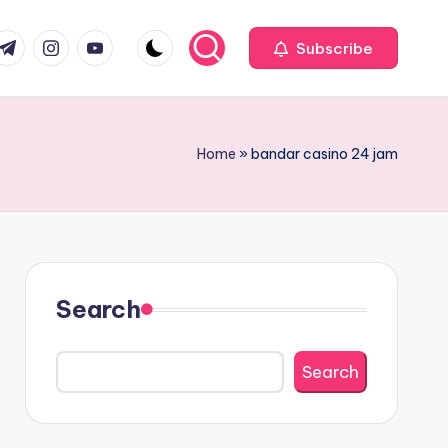
com
r.com
.me
instagram.com
youtube.com
Subscribe
Home
»
bandar casino 24 jam
Search
Search