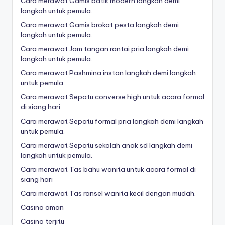
Cara merawat Gamis batik modern langkah demi
langkah untuk pemula.
Cara merawat Gamis brokat pesta langkah demi
langkah untuk pemula.
Cara merawat Jam tangan rantai pria langkah demi
langkah untuk pemula.
Cara merawat Pashmina instan langkah demi langkah
untuk pemula.
Cara merawat Sepatu converse high untuk acara formal
di siang hari
Cara merawat Sepatu formal pria langkah demi langkah
untuk pemula.
Cara merawat Sepatu sekolah anak sd langkah demi
langkah untuk pemula.
Cara merawat Tas bahu wanita untuk acara formal di
siang hari
Cara merawat Tas ransel wanita kecil dengan mudah.
Casino aman
Casino terjitu