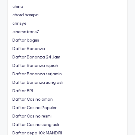
china
chord hampa
chrisye
cinematrans7
Daftar bagus
Daftar Bonanza
Daftar Bonanza 24 Jam
Daftar Bonanza rupiah
Daftar Bonanza terjamin
Daftar Bonanza uang asli
Daftar BRI
Daftar Casino aman
Daftar Casino Populer
Daftar Casino resmi
Daftar Casino uang asli
Daftar depo 10k MANDIRI