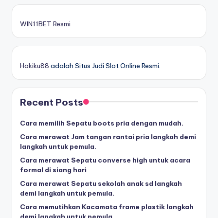
WIN11BET Resmi
Hokiku88
adalah Situs Judi Slot Online Resmi.
Recent Posts
Cara memilih Sepatu boots pria dengan mudah.
Cara merawat Jam tangan rantai pria langkah demi
langkah untuk pemula.
Cara merawat Sepatu converse high untuk acara
formal di siang hari
Cara merawat Sepatu sekolah anak sd langkah
demi langkah untuk pemula.
Cara memutihkan Kacamata frame plastik langkah
demi langkah untuk pemula.