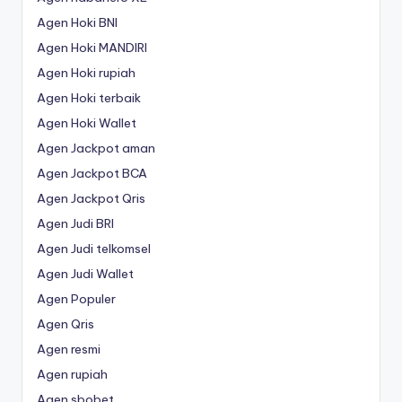
Agen Hoki BNI
Agen Hoki MANDIRI
Agen Hoki rupiah
Agen Hoki terbaik
Agen Hoki Wallet
Agen Jackpot aman
Agen Jackpot BCA
Agen Jackpot Qris
Agen Judi BRI
Agen Judi telkomsel
Agen Judi Wallet
Agen Populer
Agen Qris
Agen resmi
Agen rupiah
Agen sbobet