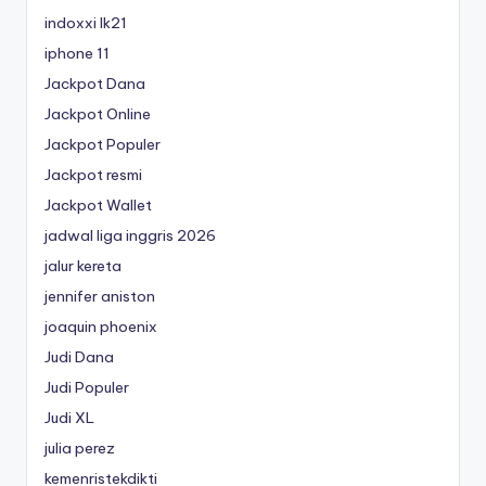
indoxxi lk21
iphone 11
Jackpot Dana
Jackpot Online
Jackpot Populer
Jackpot resmi
Jackpot Wallet
jadwal liga inggris 2026
jalur kereta
jennifer aniston
joaquin phoenix
Judi Dana
Judi Populer
Judi XL
julia perez
kemenristekdikti