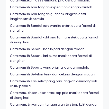
Cara memakai Tas selempang pria dengan mudah.
Cara memilih Jam tangan expedition dengan mudah.
Cara memilih Jam tangan g-shock langkah demi
langkah untuk pemula.
Cara memilih Sandal bulu wanita untuk acara formal di
siang hari
Cara memilih Sandal kulit pria formal untuk acara formal
di siang hari
Cara memilih Sepatu boots pria dengan mudah.
Cara memilih Sepatu lari puma untuk acara formal di
siang hari
Cara memilih Sepatu vans original dengan mudah.
Cara memilih Setelan tunik dan celana dengan mudah.
Cara memilih Tas selempang pria langkah demi langkah
untuk pemula.
Cara memutihkan Jaket tracktop pria untuk acara formal
di siang hari
Cara memutihkan Jam tangan wanita strap kulit dengan