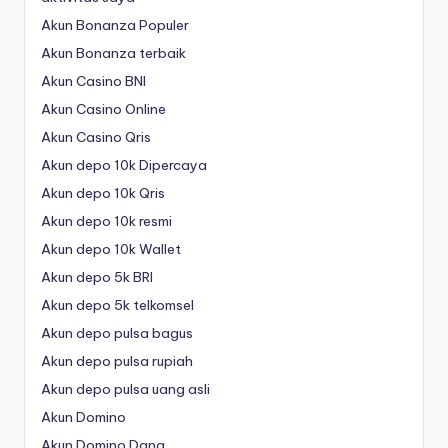
Akun Bonanza Populer
Akun Bonanza terbaik
Akun Casino BNI
Akun Casino Online
Akun Casino Qris
Akun depo 10k Dipercaya
Akun depo 10k Qris
Akun depo 10k resmi
Akun depo 10k Wallet
Akun depo 5k BRI
Akun depo 5k telkomsel
Akun depo pulsa bagus
Akun depo pulsa rupiah
Akun depo pulsa uang asli
Akun Domino
Akun Domino Dana