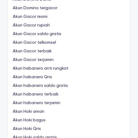
Akun Domino tergacor
Akun Gacor resmi
Akun Gacor rupiah
Akun Gacor saldo gratis
Akun Gacor telkomsel
Akun Gacor terbaik
Akun Gacor terjamin
Akun habanero anti rungkat
Akun habanero Qris
Akun habanero saldo gratis
Akun habanero terbaik
Akun habanero terjamin
Akun Hoki aman
Akun Hoki bagus
Akun Hoki Qris
Akun Hoki saldo gratis