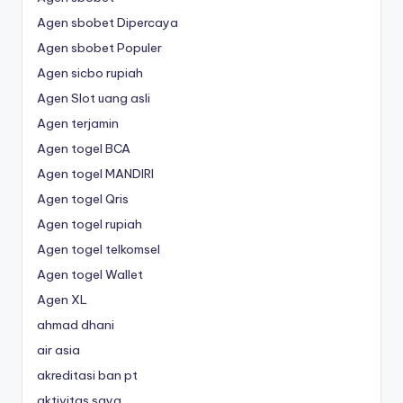
Agen sbobet Dipercaya
Agen sbobet Populer
Agen sicbo rupiah
Agen Slot uang asli
Agen terjamin
Agen togel BCA
Agen togel MANDIRI
Agen togel Qris
Agen togel rupiah
Agen togel telkomsel
Agen togel Wallet
Agen XL
ahmad dhani
air asia
akreditasi ban pt
aktivitas saya