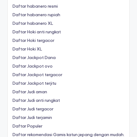
Daftar habanero resmi
Daftar habanero rupiah
Daftar habanero XL
Daftar Hoki anti rungkat
Daftar Hoki tergacor
Daftar Hoki XL
Daftar Jackpot Dana
Daftar Jackpot ovo
Daftar Jackpot tergacor
Daftar Jackpot terjitu
Daftar Judi aman
Daftar Judi anti rungkat
Daftar Judi tergacor
Daftar Judi terjamin
Daftar Populer
Daftar rekomendasi Gamis katun jepang dengan mudah.