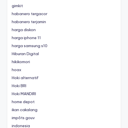
gimkit
habanero tergacor
habanero terjamin
harga diskon
harga iphone 11
harga samsung s10
Hiburan Digital
hikikomori
hoax
Hoki alternatif
Hoki BRI
Hoki MANDIRI
home depot
ikan cakalang
impôts gouv
indonesia