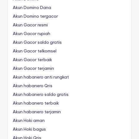
Akun Domino Dana
Akun Domino tergacor
Akun Gacor resmi
Akun Gacor rupiah
Akun Gacor saldo gratis
Akun Gacor telkomsel
Akun Gacor terbaik
Akun Gacor terjamin
Akun habanero anti rungkat
Akun habanero Qris
Akun habanero saldo gratis
Akun habanero terbaik
Akun habanero terjamin
Akun Hoki aman
Akun Hoki bagus
Akun Hoki Qris