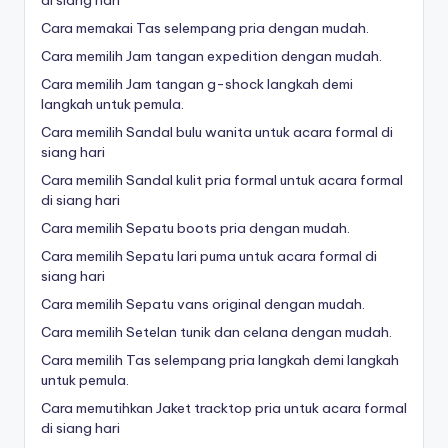
Cara memakai Tas selempang pria dengan mudah.
Cara memilih Jam tangan expedition dengan mudah.
Cara memilih Jam tangan g-shock langkah demi
langkah untuk pemula.
Cara memilih Sandal bulu wanita untuk acara formal di
siang hari
Cara memilih Sandal kulit pria formal untuk acara formal
di siang hari
Cara memilih Sepatu boots pria dengan mudah.
Cara memilih Sepatu lari puma untuk acara formal di
siang hari
Cara memilih Sepatu vans original dengan mudah.
Cara memilih Setelan tunik dan celana dengan mudah.
Cara memilih Tas selempang pria langkah demi langkah
untuk pemula.
Cara memutihkan Jaket tracktop pria untuk acara formal
di siang hari