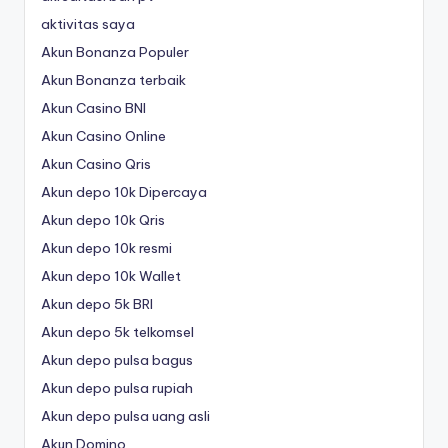
aktivitas saya
Akun Bonanza Populer
Akun Bonanza terbaik
Akun Casino BNI
Akun Casino Online
Akun Casino Qris
Akun depo 10k Dipercaya
Akun depo 10k Qris
Akun depo 10k resmi
Akun depo 10k Wallet
Akun depo 5k BRI
Akun depo 5k telkomsel
Akun depo pulsa bagus
Akun depo pulsa rupiah
Akun depo pulsa uang asli
Akun Domino