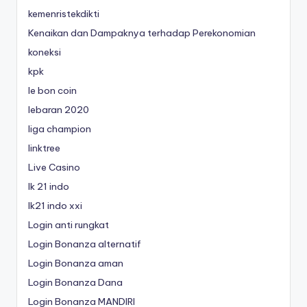
kemenristekdikti
Kenaikan dan Dampaknya terhadap Perekonomian
koneksi
kpk
le bon coin
lebaran 2020
liga champion
linktree
Live Casino
lk 21 indo
lk21 indo xxi
Login anti rungkat
Login Bonanza alternatif
Login Bonanza aman
Login Bonanza Dana
Login Bonanza MANDIRI