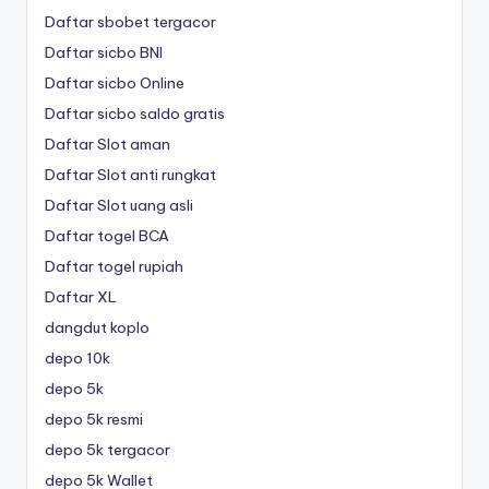
Daftar sbobet tergacor
Daftar sicbo BNI
Daftar sicbo Online
Daftar sicbo saldo gratis
Daftar Slot aman
Daftar Slot anti rungkat
Daftar Slot uang asli
Daftar togel BCA
Daftar togel rupiah
Daftar XL
dangdut koplo
depo 10k
depo 5k
depo 5k resmi
depo 5k tergacor
depo 5k Wallet