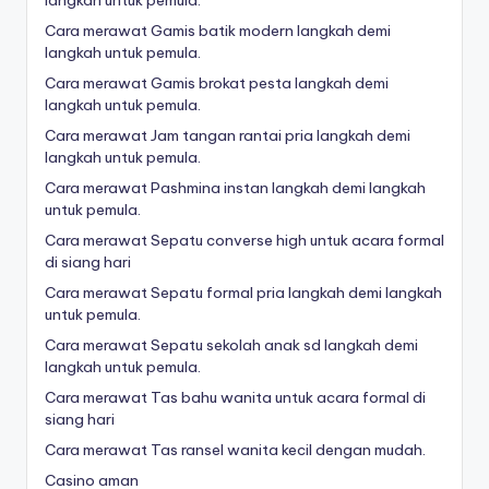
Cara merawat Gamis batik modern langkah demi
langkah untuk pemula.
Cara merawat Gamis brokat pesta langkah demi
langkah untuk pemula.
Cara merawat Jam tangan rantai pria langkah demi
langkah untuk pemula.
Cara merawat Pashmina instan langkah demi langkah
untuk pemula.
Cara merawat Sepatu converse high untuk acara formal
di siang hari
Cara merawat Sepatu formal pria langkah demi langkah
untuk pemula.
Cara merawat Sepatu sekolah anak sd langkah demi
langkah untuk pemula.
Cara merawat Tas bahu wanita untuk acara formal di
siang hari
Cara merawat Tas ransel wanita kecil dengan mudah.
Casino aman