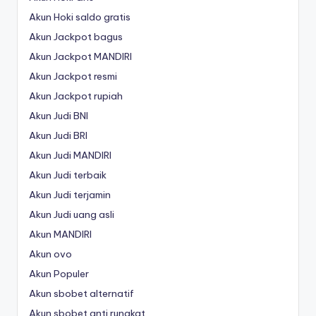
Akun Hoki saldo gratis
Akun Jackpot bagus
Akun Jackpot MANDIRI
Akun Jackpot resmi
Akun Jackpot rupiah
Akun Judi BNI
Akun Judi BRI
Akun Judi MANDIRI
Akun Judi terbaik
Akun Judi terjamin
Akun Judi uang asli
Akun MANDIRI
Akun ovo
Akun Populer
Akun sbobet alternatif
Akun sbobet anti rungkat