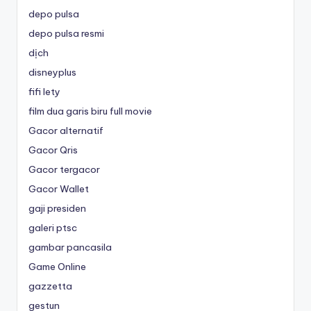
depo pulsa
depo pulsa resmi
dịch
disneyplus
fifi lety
film dua garis biru full movie
Gacor alternatif
Gacor Qris
Gacor tergacor
Gacor Wallet
gaji presiden
galeri ptsc
gambar pancasila
Game Online
gazzetta
gestun