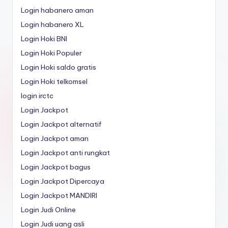
Login habanero aman
Login habanero XL
Login Hoki BNI
Login Hoki Populer
Login Hoki saldo gratis
Login Hoki telkomsel
login irctc
Login Jackpot
Login Jackpot alternatif
Login Jackpot aman
Login Jackpot anti rungkat
Login Jackpot bagus
Login Jackpot Dipercaya
Login Jackpot MANDIRI
Login Judi Online
Login Judi uang asli