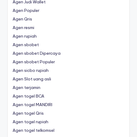
Agen Judi Wallet
Agen Populer
Agen Qris
Agen resmi
Agen rupiah
Agen sbobet
Agen sbobet Dipercaya
Agen sbobet Populer
Agen sicbo rupiah
Agen Slot uang asli
Agen terjamin
Agen togel BCA
Agen togel MANDIRI
Agen togel Qris
Agen togel rupiah
Agen togel telkomsel