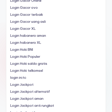
Login Gacor Online
Login Gacor ovo
Login Gacor terbaik
Login Gacor uang asli
Login Gacor XL
Login habanero aman
Login habanero XL
Login Hoki BNI
Login Hoki Populer
Login Hoki saldo gratis
Login Hoki telkomsel
login irctc
Login Jackpot
Login Jackpot alternatif
Login Jackpot aman
Login Jackpot anti rungkat