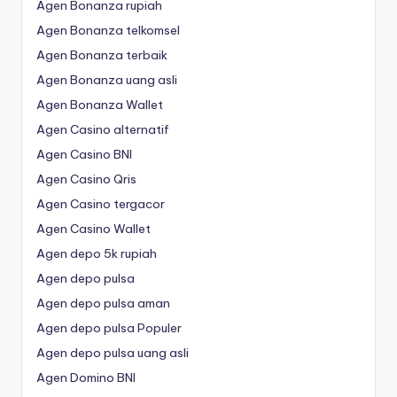
Agen Bonanza rupiah
Agen Bonanza telkomsel
Agen Bonanza terbaik
Agen Bonanza uang asli
Agen Bonanza Wallet
Agen Casino alternatif
Agen Casino BNI
Agen Casino Qris
Agen Casino tergacor
Agen Casino Wallet
Agen depo 5k rupiah
Agen depo pulsa
Agen depo pulsa aman
Agen depo pulsa Populer
Agen depo pulsa uang asli
Agen Domino BNI