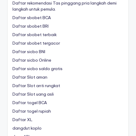
Daftar rekomendasi Tas pinggang pria langkah demi
langkah untuk pemula.
Daftar sbobet BCA
Daftar sbobet BRI
Daftar sbobet terbaik
Daftar sbobet tergacor
Daftar sicbo BNI
Daftar sicbo Online
Daftar sicbo saldo gratis
Daftar Slot aman
Daftar Slot anti rungkat
Daftar Slot uang asli
Daftar togel BCA
Daftar togel rupiah
Daftar XL
dangdut koplo