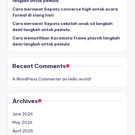
langkah untuk pemula.
Cara merawat Sepatu converse high untuk acara
formal di siang hari
Cara merawat Sepatu sekolah anak sd langkah
demi langkah untuk pemula.
Cara memutihkan Kacamata frame plastik langkah
demi langkah untuk pemula.
Recent Comments
A WordPress Commenter
on
Hello world!
Archives
June 2026
May 2026
April 2026