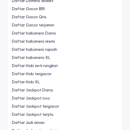
Daftar Domino Wallet
Daftar Gacor BRI
Daftar Gacor Qris
Daftar Gacor terjamin
Daftar habanero Dana
Daftar habanero resmi
Daftar habanero rupiah
Daftar habanero XL
Daftar Hoki anti rungkat
Daftar Hoki tergacor
Daftar Hoki XL
Daftar Jackpot Dana
Daftar Jackpot ovo
Daftar Jackpot tergacor
Daftar Jackpot terjitu
Daftar Judi aman