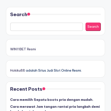
Search
Search
WIN11BET Resmi
Hokiku88
adalah Situs Judi Slot Online Resmi.
Recent Posts
Cara memilih Sepatu boots pria dengan mudah.
Cara merawat Jam tangan rantai pria langkah demi