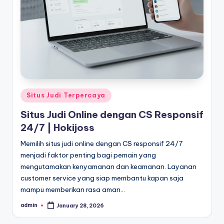
Posted
Situs Judi Terpercaya
in
Situs Judi Online dengan CS Responsif
24/7 | Hokijoss
Memilih situs judi online dengan CS responsif 24/7
menjadi faktor penting bagi pemain yang
mengutamakan kenyamanan dan keamanan. Layanan
customer service yang siap membantu kapan saja
mampu memberikan rasa aman…
admin
January 28, 2026
Posted
by