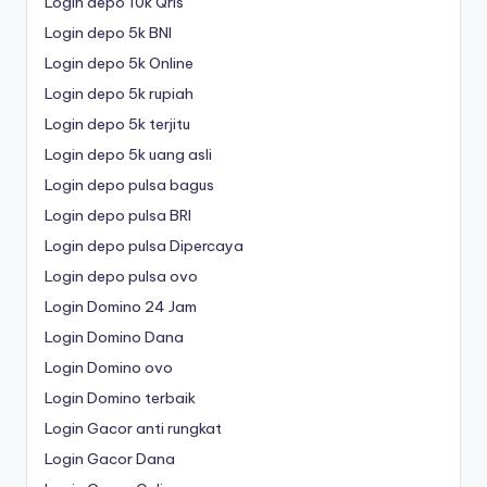
Login depo 10k Qris
Login depo 5k BNI
Login depo 5k Online
Login depo 5k rupiah
Login depo 5k terjitu
Login depo 5k uang asli
Login depo pulsa bagus
Login depo pulsa BRI
Login depo pulsa Dipercaya
Login depo pulsa ovo
Login Domino 24 Jam
Login Domino Dana
Login Domino ovo
Login Domino terbaik
Login Gacor anti rungkat
Login Gacor Dana