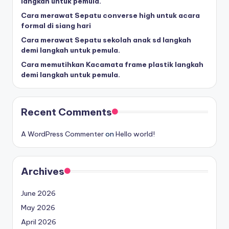
langkah untuk pemula.
Cara merawat Sepatu converse high untuk acara
formal di siang hari
Cara merawat Sepatu sekolah anak sd langkah
demi langkah untuk pemula.
Cara memutihkan Kacamata frame plastik langkah
demi langkah untuk pemula.
Recent Comments
A WordPress Commenter
on
Hello world!
Archives
June 2026
May 2026
April 2026