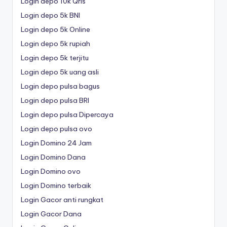
Login depo 10k Qris
Login depo 5k BNI
Login depo 5k Online
Login depo 5k rupiah
Login depo 5k terjitu
Login depo 5k uang asli
Login depo pulsa bagus
Login depo pulsa BRI
Login depo pulsa Dipercaya
Login depo pulsa ovo
Login Domino 24 Jam
Login Domino Dana
Login Domino ovo
Login Domino terbaik
Login Gacor anti rungkat
Login Gacor Dana