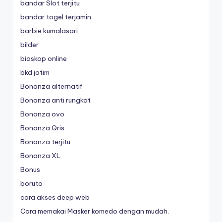
bandar Slot terjitu
bandar togel terjamin
barbie kumalasari
bilder
bioskop online
bkd jatim
Bonanza alternatif
Bonanza anti rungkat
Bonanza ovo
Bonanza Qris
Bonanza terjitu
Bonanza XL
Bonus
boruto
cara akses deep web
Cara memakai Masker komedo dengan mudah.