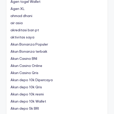
Agen togel Wallet
Agen XL
ahmad dhani
air asia
akreditasi ban pt
aktivitas saya
Akun Bonanza Populer
Akun Bonanza terbaik
Akun Casino BNI
Akun Casino Online
Akun Casino Qris
Akun depo 10k Dipercaya
Akun depo 10k Qris
Akun depo 10k resmi
Akun depo 10k Wallet
Akun depo 5k BRI