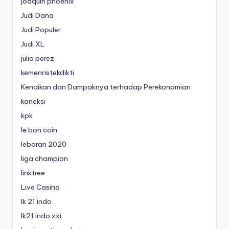
joaquin phoenix
Judi Dana
Judi Populer
Judi XL
julia perez
kemenristekdikti
Kenaikan dan Dampaknya terhadap Perekonomian
koneksi
kpk
le bon coin
lebaran 2020
liga champion
linktree
Live Casino
lk 21 indo
lk21 indo xxi