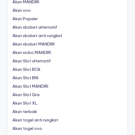
Akun MANDIRI
Akun ovo
Akun Populer
Akun sbobet alternatif
Akun sbobet anti rungkat
Akun sbobet MANDIRI
Akun sicbo MANDIRI
Akun Slot alternatif
Akun Slot BCA
Akun Slot BNI
Akun Slot MANDIRI
Akun Slot Qris
Akun Slot XL
Akun terbaik
Akun togel anti rungkat
Akun togel ovo