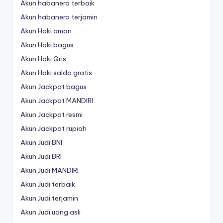
Akun habanero terbaik
Akun habanero terjamin
Akun Hoki aman
Akun Hoki bagus
Akun Hoki Qris
Akun Hoki saldo gratis
Akun Jackpot bagus
Akun Jackpot MANDIRI
Akun Jackpot resmi
Akun Jackpot rupiah
Akun Judi BNI
Akun Judi BRI
Akun Judi MANDIRI
Akun Judi terbaik
Akun Judi terjamin
Akun Judi uang asli