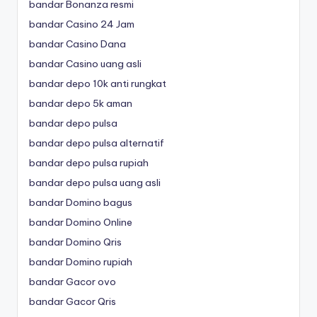
bandar Bonanza resmi
bandar Casino 24 Jam
bandar Casino Dana
bandar Casino uang asli
bandar depo 10k anti rungkat
bandar depo 5k aman
bandar depo pulsa
bandar depo pulsa alternatif
bandar depo pulsa rupiah
bandar depo pulsa uang asli
bandar Domino bagus
bandar Domino Online
bandar Domino Qris
bandar Domino rupiah
bandar Gacor ovo
bandar Gacor Qris