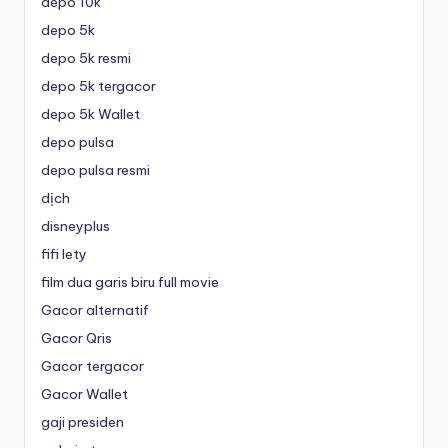
depo 10k
depo 5k
depo 5k resmi
depo 5k tergacor
depo 5k Wallet
depo pulsa
depo pulsa resmi
dịch
disneyplus
fifi lety
film dua garis biru full movie
Gacor alternatif
Gacor Qris
Gacor tergacor
Gacor Wallet
gaji presiden