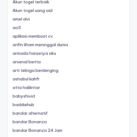
Akun togel terbaik
Akun togel uang asli
amel alvi
ao3
aplikasi membuat cv
arifin ilham meninggal dunia
armada harusnya aku
arsenal berita
arti telinga berdenging
ashabul kahfi
atta halilintar
babyshivid
baddiehub
bandar alternatif
bandar Bonanza
bandar Bonanza 24 Jam