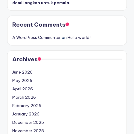
demi langkah untuk pemula.
Recent Comments
A WordPress Commenter
on
Hello world!
Archives
June 2026
May 2026
April 2026
March 2026
February 2026
January 2026
December 2025
November 2025