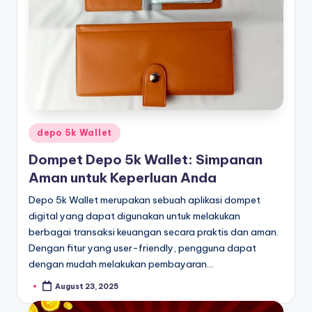
Posted
depo 5k Wallet
in
Dompet Depo 5k Wallet: Simpanan
Aman untuk Keperluan Anda
Depo 5k Wallet merupakan sebuah aplikasi dompet
digital yang dapat digunakan untuk melakukan
berbagai transaksi keuangan secara praktis dan aman.
Dengan fitur yang user-friendly, pengguna dapat
dengan mudah melakukan pembayaran…
August 23, 2025
Posted
by