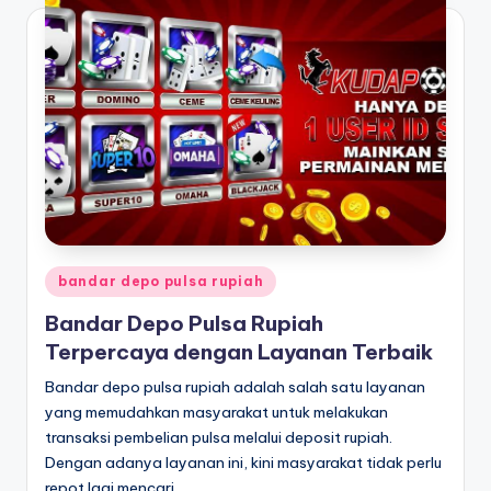
Posted
bandar depo pulsa rupiah
in
Bandar Depo Pulsa Rupiah
Terpercaya dengan Layanan Terbaik
Bandar depo pulsa rupiah adalah salah satu layanan
yang memudahkan masyarakat untuk melakukan
transaksi pembelian pulsa melalui deposit rupiah.
Dengan adanya layanan ini, kini masyarakat tidak perlu
repot lagi mencari…