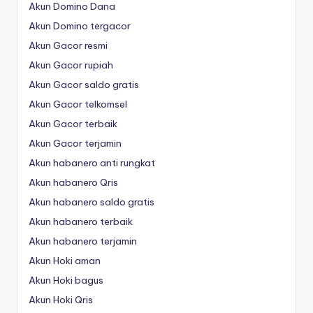
Akun Domino Dana
Akun Domino tergacor
Akun Gacor resmi
Akun Gacor rupiah
Akun Gacor saldo gratis
Akun Gacor telkomsel
Akun Gacor terbaik
Akun Gacor terjamin
Akun habanero anti rungkat
Akun habanero Qris
Akun habanero saldo gratis
Akun habanero terbaik
Akun habanero terjamin
Akun Hoki aman
Akun Hoki bagus
Akun Hoki Qris