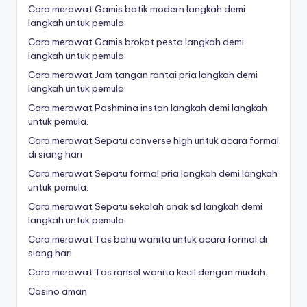
Cara merawat Gamis batik modern langkah demi
langkah untuk pemula.
Cara merawat Gamis brokat pesta langkah demi
langkah untuk pemula.
Cara merawat Jam tangan rantai pria langkah demi
langkah untuk pemula.
Cara merawat Pashmina instan langkah demi langkah
untuk pemula.
Cara merawat Sepatu converse high untuk acara formal
di siang hari
Cara merawat Sepatu formal pria langkah demi langkah
untuk pemula.
Cara merawat Sepatu sekolah anak sd langkah demi
langkah untuk pemula.
Cara merawat Tas bahu wanita untuk acara formal di
siang hari
Cara merawat Tas ransel wanita kecil dengan mudah.
Casino aman