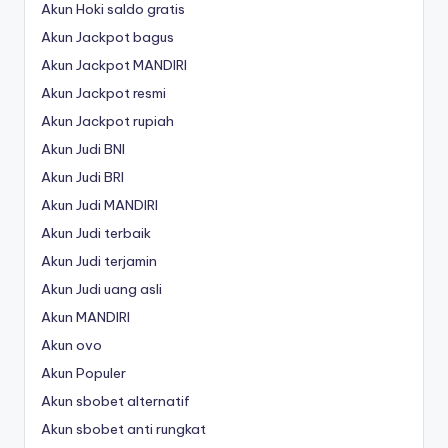
Akun Hoki saldo gratis
Akun Jackpot bagus
Akun Jackpot MANDIRI
Akun Jackpot resmi
Akun Jackpot rupiah
Akun Judi BNI
Akun Judi BRI
Akun Judi MANDIRI
Akun Judi terbaik
Akun Judi terjamin
Akun Judi uang asli
Akun MANDIRI
Akun ovo
Akun Populer
Akun sbobet alternatif
Akun sbobet anti rungkat