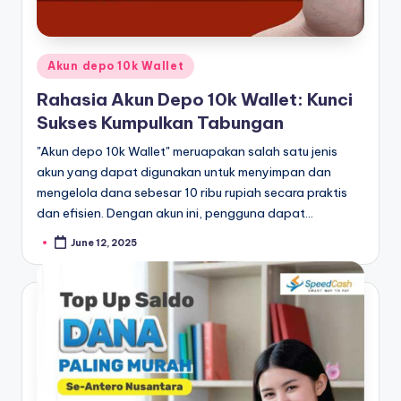
Posted
Akun depo 10k Wallet
in
Rahasia Akun Depo 10k Wallet: Kunci
Sukses Kumpulkan Tabungan
"Akun depo 10k Wallet" meruapakan salah satu jenis
akun yang dapat digunakan untuk menyimpan dan
mengelola dana sebesar 10 ribu rupiah secara praktis
dan efisien. Dengan akun ini, pengguna dapat…
June 12, 2025
Posted
by