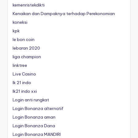
kemenristekdikti
Kenaikan dan Dampaknya terhadap Perekonomian
koneksi
kpk
le bon coin
lebaran 2020
liga champion
linktree
Live Casino
lk 21 indo
lk21 indo xxi
Login anti rungkat
Login Bonanza alternatif
Login Bonanza aman
Login Bonanza Dana
Login Bonanza MANDIRI