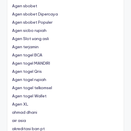
Agen sbobet
Agen sbobet Dipercaya
Agen sbobet Populer
Agen sicbo rupiah
Agen Slot uang asli
Agen terjamin
Agen togel BCA
Agen togel MANDIRI
Agen togel Qris
Agen togel rupiah
Agen togel telkomsel
Agen togel Wallet
Agen XL
ahmad dhani
air asia
akreditasi ban pt