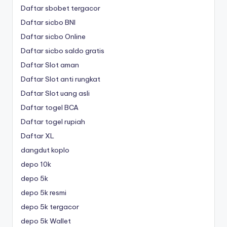
Daftar sbobet tergacor
Daftar sicbo BNI
Daftar sicbo Online
Daftar sicbo saldo gratis
Daftar Slot aman
Daftar Slot anti rungkat
Daftar Slot uang asli
Daftar togel BCA
Daftar togel rupiah
Daftar XL
dangdut koplo
depo 10k
depo 5k
depo 5k resmi
depo 5k tergacor
depo 5k Wallet