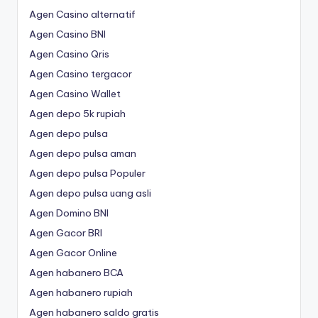
Agen Casino alternatif
Agen Casino BNI
Agen Casino Qris
Agen Casino tergacor
Agen Casino Wallet
Agen depo 5k rupiah
Agen depo pulsa
Agen depo pulsa aman
Agen depo pulsa Populer
Agen depo pulsa uang asli
Agen Domino BNI
Agen Gacor BRI
Agen Gacor Online
Agen habanero BCA
Agen habanero rupiah
Agen habanero saldo gratis