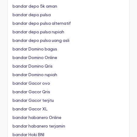
bandar depo 5k aman
bandar depo pulsa
bandar depo pulsa alternatif
bandar depo pulsa rupiah
bandar depo pulsa uang asli
bandar Domino bagus
bandar Domino Online
bandar Domino Qris
bandar Domino rupiah
bandar Gacor ovo
bandar Gacor Qris
bandar Gacor terjitu
bandar Gacor XL
bandar habanero Online
bandar habanero terjamin
bandar Hoki BNI