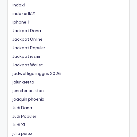
indoxi
indoxxi lk21
iphone 11
Jackpot Dana
Jackpot Online
Jackpot Populer
Jackpot resmi
Jackpot Wallet
jadwal liga inggris 2026
jalur kereta
jennifer aniston
joaquin phoenix
Judi Dana
Judi Populer
Judi XL
julia perez