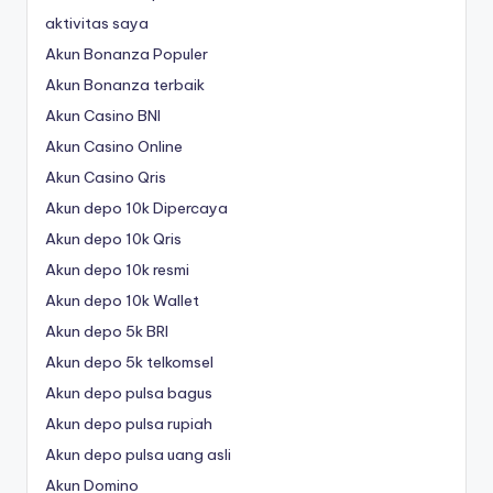
aktivitas saya
Akun Bonanza Populer
Akun Bonanza terbaik
Akun Casino BNI
Akun Casino Online
Akun Casino Qris
Akun depo 10k Dipercaya
Akun depo 10k Qris
Akun depo 10k resmi
Akun depo 10k Wallet
Akun depo 5k BRI
Akun depo 5k telkomsel
Akun depo pulsa bagus
Akun depo pulsa rupiah
Akun depo pulsa uang asli
Akun Domino