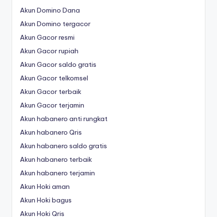
Akun Domino Dana
Akun Domino tergacor
Akun Gacor resmi
Akun Gacor rupiah
Akun Gacor saldo gratis
Akun Gacor telkomsel
Akun Gacor terbaik
Akun Gacor terjamin
Akun habanero anti rungkat
Akun habanero Qris
Akun habanero saldo gratis
Akun habanero terbaik
Akun habanero terjamin
Akun Hoki aman
Akun Hoki bagus
Akun Hoki Qris