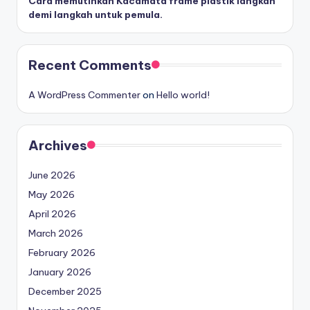
Cara memutihkan Kacamata frame plastik langkah
demi langkah untuk pemula.
Recent Comments
A WordPress Commenter
on
Hello world!
Archives
June 2026
May 2026
April 2026
March 2026
February 2026
January 2026
December 2025