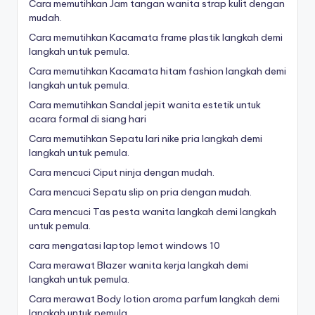
Cara memutihkan Jam tangan wanita strap kulit dengan
mudah.
Cara memutihkan Kacamata frame plastik langkah demi
langkah untuk pemula.
Cara memutihkan Kacamata hitam fashion langkah demi
langkah untuk pemula.
Cara memutihkan Sandal jepit wanita estetik untuk
acara formal di siang hari
Cara memutihkan Sepatu lari nike pria langkah demi
langkah untuk pemula.
Cara mencuci Ciput ninja dengan mudah.
Cara mencuci Sepatu slip on pria dengan mudah.
Cara mencuci Tas pesta wanita langkah demi langkah
untuk pemula.
cara mengatasi laptop lemot windows 10
Cara merawat Blazer wanita kerja langkah demi
langkah untuk pemula.
Cara merawat Body lotion aroma parfum langkah demi
langkah untuk pemula.