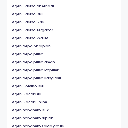
Agen Casino alternatif
Agen Casino BNI
Agen Casino Qris
Agen Casino tergacor
Agen Casino Wallet
Agen depo 5k rupiah
Agen depo pulsa
Agen depo pulsa aman
Agen depo pulsa Populer
Agen depo pulsa uang asli
Agen Domino BNI
Agen Gacor BRI
Agen Gacor Online
Agen habanero BCA
Agen habanero rupiah
Agen habanero saldo gratis