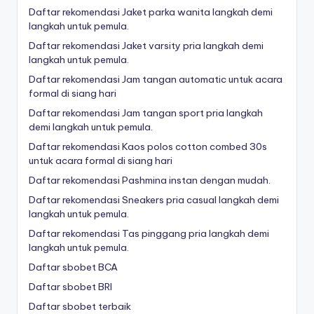
Daftar rekomendasi Jaket parka wanita langkah demi
langkah untuk pemula.
Daftar rekomendasi Jaket varsity pria langkah demi
langkah untuk pemula.
Daftar rekomendasi Jam tangan automatic untuk acara
formal di siang hari
Daftar rekomendasi Jam tangan sport pria langkah
demi langkah untuk pemula.
Daftar rekomendasi Kaos polos cotton combed 30s
untuk acara formal di siang hari
Daftar rekomendasi Pashmina instan dengan mudah.
Daftar rekomendasi Sneakers pria casual langkah demi
langkah untuk pemula.
Daftar rekomendasi Tas pinggang pria langkah demi
langkah untuk pemula.
Daftar sbobet BCA
Daftar sbobet BRI
Daftar sbobet terbaik