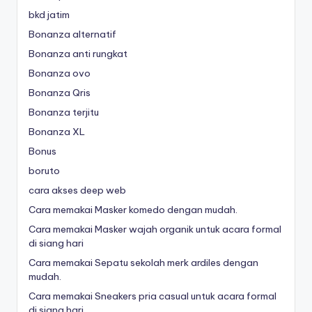
bkd jatim
Bonanza alternatif
Bonanza anti rungkat
Bonanza ovo
Bonanza Qris
Bonanza terjitu
Bonanza XL
Bonus
boruto
cara akses deep web
Cara memakai Masker komedo dengan mudah.
Cara memakai Masker wajah organik untuk acara formal
di siang hari
Cara memakai Sepatu sekolah merk ardiles dengan
mudah.
Cara memakai Sneakers pria casual untuk acara formal
di siang hari