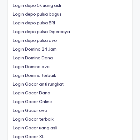
Login depo 5k uang asli
Login depo pulsa bagus
Login depo pulsa BRI
Login depo pulsa Dipercaya
Login depo pulsa ovo
Login Domino 24 Jam
Login Domino Dana
Login Domino ovo
Login Domino terbaik
Login Gacor anti rungkat
Login Gacor Dana
Login Gacor Online
Login Gacor ovo
Login Gacor terbaik
Login Gacor uang asli
Login Gacor XL