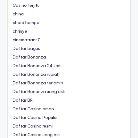
Casino terjitu
china
chord hampa
chrisye
cinematrans7
Daftar bagus
Daftar Bonanza
Daftar Bonanza 24 Jam
Daftar Bonanza rupiah
Daftar Bonanza terjamin
Daftar Bonanza uang asli
Daftar BRI
Daftar Casino aman
Daftar Casino Populer
Daftar Casino resmi
Daftar Casino uang asli