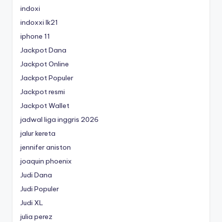
indoxi
indoxxi lk21
iphone 11
Jackpot Dana
Jackpot Online
Jackpot Populer
Jackpot resmi
Jackpot Wallet
jadwal liga inggris 2026
jalur kereta
jennifer aniston
joaquin phoenix
Judi Dana
Judi Populer
Judi XL
julia perez