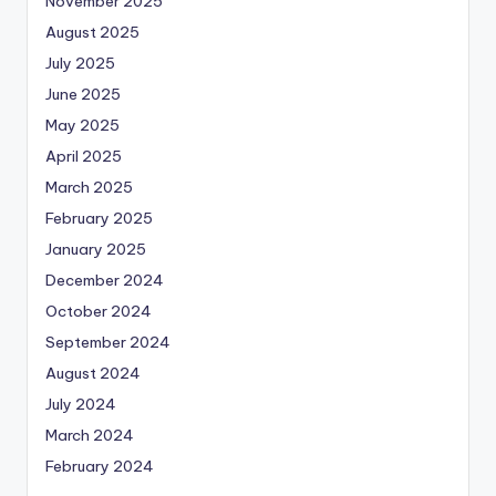
November 2025
August 2025
July 2025
June 2025
May 2025
April 2025
March 2025
February 2025
January 2025
December 2024
October 2024
September 2024
August 2024
July 2024
March 2024
February 2024