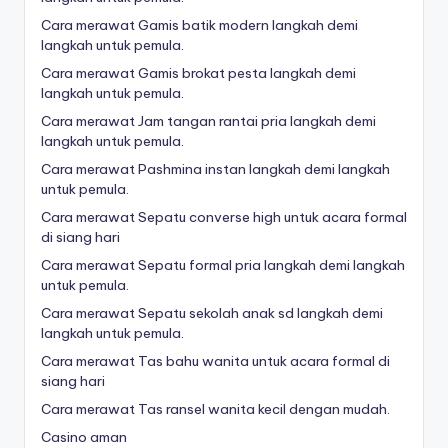
Cara merawat Gamis batik modern langkah demi
langkah untuk pemula.
Cara merawat Gamis brokat pesta langkah demi
langkah untuk pemula.
Cara merawat Jam tangan rantai pria langkah demi
langkah untuk pemula.
Cara merawat Pashmina instan langkah demi langkah
untuk pemula.
Cara merawat Sepatu converse high untuk acara formal
di siang hari
Cara merawat Sepatu formal pria langkah demi langkah
untuk pemula.
Cara merawat Sepatu sekolah anak sd langkah demi
langkah untuk pemula.
Cara merawat Tas bahu wanita untuk acara formal di
siang hari
Cara merawat Tas ransel wanita kecil dengan mudah.
Casino aman