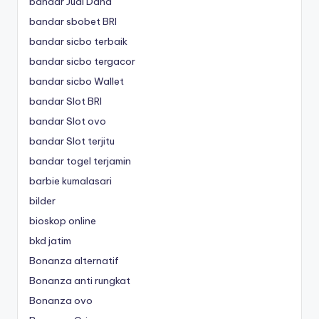
bandar Judi Dana
bandar sbobet BRI
bandar sicbo terbaik
bandar sicbo tergacor
bandar sicbo Wallet
bandar Slot BRI
bandar Slot ovo
bandar Slot terjitu
bandar togel terjamin
barbie kumalasari
bilder
bioskop online
bkd jatim
Bonanza alternatif
Bonanza anti rungkat
Bonanza ovo