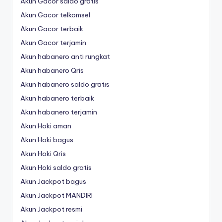
Akun Gacor saldo gratis
Akun Gacor telkomsel
Akun Gacor terbaik
Akun Gacor terjamin
Akun habanero anti rungkat
Akun habanero Qris
Akun habanero saldo gratis
Akun habanero terbaik
Akun habanero terjamin
Akun Hoki aman
Akun Hoki bagus
Akun Hoki Qris
Akun Hoki saldo gratis
Akun Jackpot bagus
Akun Jackpot MANDIRI
Akun Jackpot resmi