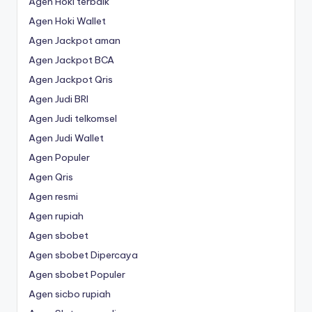
Agen Hoki terbaik
Agen Hoki Wallet
Agen Jackpot aman
Agen Jackpot BCA
Agen Jackpot Qris
Agen Judi BRI
Agen Judi telkomsel
Agen Judi Wallet
Agen Populer
Agen Qris
Agen resmi
Agen rupiah
Agen sbobet
Agen sbobet Dipercaya
Agen sbobet Populer
Agen sicbo rupiah