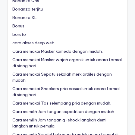
Bonanza Qris
Bonanza terjitu
Bonanza XL
Bonus
boruto
cara akses deep web
Cara memakai Masker komedo dengan mudah.
Cara memakai Masker wajah organik untuk acara formal
di siang hari
Cara memakai Sepatu sekolah merk ardiles dengan
mudah.
Cara memakai Sneakers pria casual untuk acara formal
di siang hari
Cara memakai Tas selempang pria dengan mudah.
Cara memilih Jam tangan expedition dengan mudah.
Cara memilih Jam tangan g-shock langkah demi
langkah untuk pemula.
Cara memilih Sandal bulu wanita untuk acara formal di