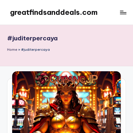
greatfindsanddeals.com
Skip
to
content
#juditerpercaya
Home
»
#juditerpercaya