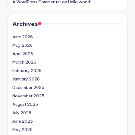
A WordPress Commenter
on
Hello world!
Archives
June 2026
May 2026
April 2026
March 2026
February 2026
January 2026
December 2025
November 2025
August 2025
July 2025
June 2025
May 2025