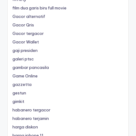
film dua garis biru full movie
Gacor alternatif
Gacor Qris
Gacor tergacor
Gacor Wallet
gaji presiden
galeri ptsc
gambar pancasila
Game Online
gazzetta
gestun
gimkit
habanero tergacor
habanero terjamin
harga diskon
harga iphone 11