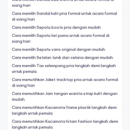
siang hari
Cara memilih Sandal kulit pria formal untuk acara formal
di siang hari
Cara memilih Sepatu boots pria dengan mudah.
Cara memilih Sepatu lari puma untuk acara formal di
siang hari
Cara memilih Sepatu vans original dengan mudah.
Cara memilih Setelan tunik dan celana dengan mudah.
Cara memilih Tas selempang pria langkah demi langkah
untuk pemula.
Cara memutihkan Jaket tracktop pria untuk acara formal
di siang hari
Cara memutihkan Jam tangan wanita strap kulit dengan
mudah.
Cara memutihkan Kacamata frame plastik langkah demi
langkah untuk pemula.
Cara memutihkan Kacamata hitam fashion langkah demi
langkah untuk pemula.