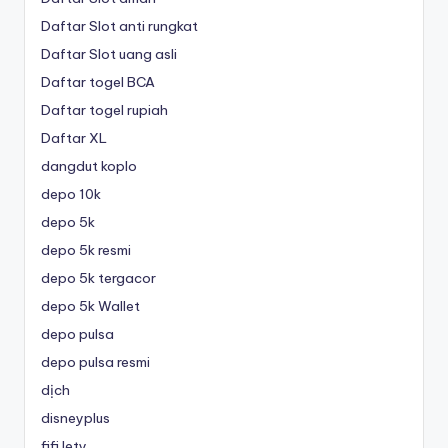
Daftar Slot anti rungkat
Daftar Slot uang asli
Daftar togel BCA
Daftar togel rupiah
Daftar XL
dangdut koplo
depo 10k
depo 5k
depo 5k resmi
depo 5k tergacor
depo 5k Wallet
depo pulsa
depo pulsa resmi
dịch
disneyplus
fifi lety