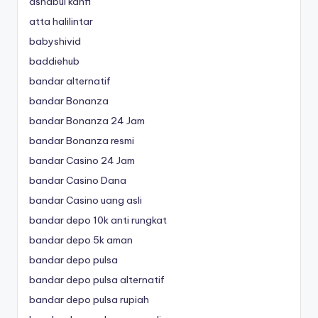
ashabul kahfi
atta halilintar
babyshivid
baddiehub
bandar alternatif
bandar Bonanza
bandar Bonanza 24 Jam
bandar Bonanza resmi
bandar Casino 24 Jam
bandar Casino Dana
bandar Casino uang asli
bandar depo 10k anti rungkat
bandar depo 5k aman
bandar depo pulsa
bandar depo pulsa alternatif
bandar depo pulsa rupiah