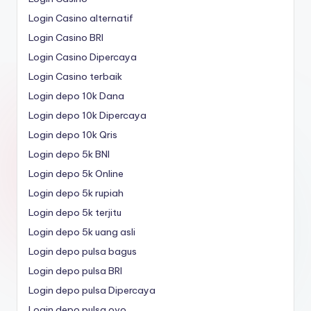
Login Casino alternatif
Login Casino BRI
Login Casino Dipercaya
Login Casino terbaik
Login depo 10k Dana
Login depo 10k Dipercaya
Login depo 10k Qris
Login depo 5k BNI
Login depo 5k Online
Login depo 5k rupiah
Login depo 5k terjitu
Login depo 5k uang asli
Login depo pulsa bagus
Login depo pulsa BRI
Login depo pulsa Dipercaya
Login depo pulsa ovo