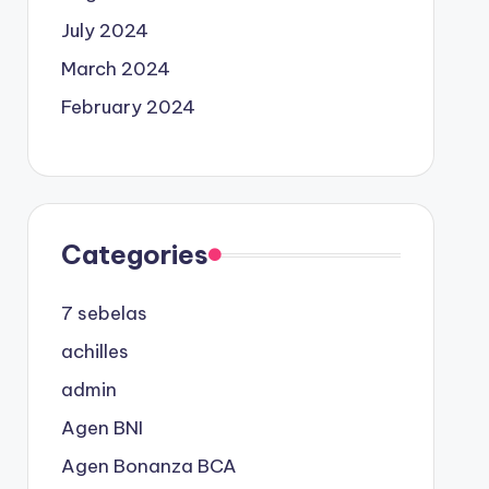
July 2024
March 2024
February 2024
Categories
7 sebelas
achilles
admin
Agen BNI
Agen Bonanza BCA