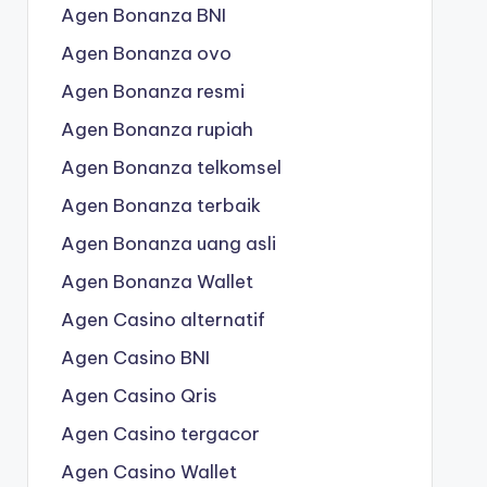
Agen Bonanza BNI
Agen Bonanza ovo
Agen Bonanza resmi
Agen Bonanza rupiah
Agen Bonanza telkomsel
Agen Bonanza terbaik
Agen Bonanza uang asli
Agen Bonanza Wallet
Agen Casino alternatif
Agen Casino BNI
Agen Casino Qris
Agen Casino tergacor
Agen Casino Wallet