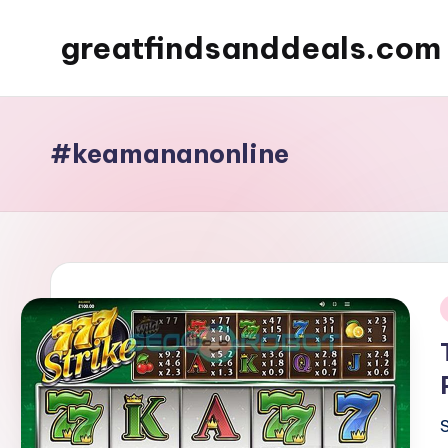
greatfindsanddeals.com
Skip
to
content
#keamananonline
i