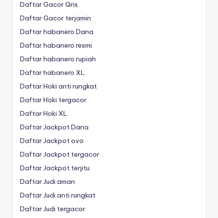
Daftar Gacor Qris
Daftar Gacor terjamin
Daftar habanero Dana
Daftar habanero resmi
Daftar habanero rupiah
Daftar habanero XL
Daftar Hoki anti rungkat
Daftar Hoki tergacor
Daftar Hoki XL
Daftar Jackpot Dana
Daftar Jackpot ovo
Daftar Jackpot tergacor
Daftar Jackpot terjitu
Daftar Judi aman
Daftar Judi anti rungkat
Daftar Judi tergacor