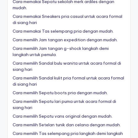
Cara memakai Sepatu sekolah merk ardiles dengan
mudah.
Cara memakai Sneakers pria casual untuk acara formal
di siang hari
Cara memakai Tas selempang pria dengan mudah.
Cara memilih Jam tangan expedition dengan mudah.
Cara memilih Jam tangan g-shock langkah demi
langkah untuk pemula.
Cara memilih Sandal bulu wanita untuk acara formal di
siang hari
Cara memilih Sandal kulit pria formal untuk acara formal
di siang hari
Cara memilih Sepatu boots pria dengan mudah.
Cara memilih Sepatu lari puma untuk acara formal di
siang hari
Cara memilih Sepatu vans original dengan mudah.
Cara memilih Setelan tunik dan celana dengan mudah.
Cara memilih Tas selempang pria langkah demi langkah