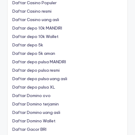
Daftar Casino Populer
Daftar Casino resmi
Daftar Casino uang asli
Daftar depo 10k MANDIRI
Daftar depo 10k Wallet
Daftar depo 5k
Daftar depo 5k aman
Daftar depo pulsa MANDIRI
Daftar depo pulsa resmi
Daftar depo pulsa uang asli
Daftar depo pulsa XL
Daftar Domino ovo
Daftar Domino terjamin
Daftar Domino uang asli
Daftar Domino Wallet
Daftar Gacor BRI