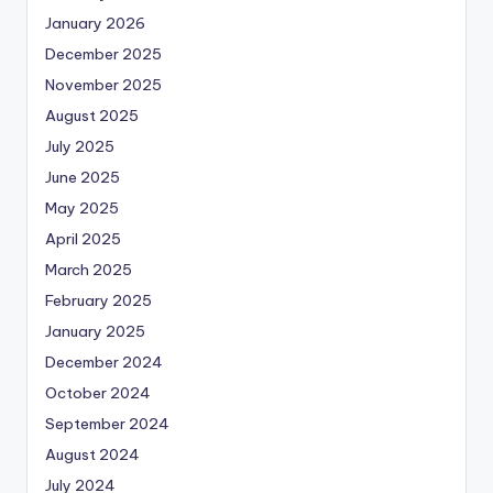
January 2026
December 2025
November 2025
August 2025
July 2025
June 2025
May 2025
April 2025
March 2025
February 2025
January 2025
December 2024
October 2024
September 2024
August 2024
July 2024