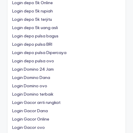
Login depo 5k Online
Login depo 5k rupiah
Login depo 5k terjitu
Login depo 5k uang asli
Login depo pulsa bagus
Login depo pulsa BRI
Login depo pulsa Dipercaya
Login depo pulsa ovo
Login Domino 24 Jam
Login Domino Dana
Login Domino ovo
Login Domino terbaik
Login Gacor anti rungkat
Login Gacor Dana
Login Gacor Online
Login Gacor ovo