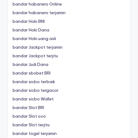
bandar habanero Online
bandar habanero terjamin
bandar Hoki BNI
bandar Hoki Dana
bandar Hoki uang asli
bandar Jackpot terjamin
bandar Jackpot terjitu
bandar Judi Dana
bandar sbobet BRI
bandar sicbo terbaik
bandar sicbo tergacor
bandar sicbo Wallet
bandar Slot BRI
bandar Slot ovo
bandar Slot terjitu
bandar togel terjamin