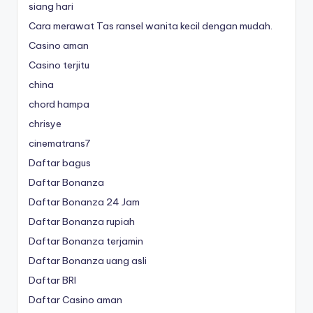
siang hari
Cara merawat Tas ransel wanita kecil dengan mudah.
Casino aman
Casino terjitu
china
chord hampa
chrisye
cinematrans7
Daftar bagus
Daftar Bonanza
Daftar Bonanza 24 Jam
Daftar Bonanza rupiah
Daftar Bonanza terjamin
Daftar Bonanza uang asli
Daftar BRI
Daftar Casino aman