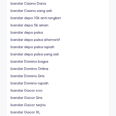
bandar Casino Dana
bandar Casino uang asli
bandar depo 10k anti rungkat
bandar depo 5k aman
bandar depo pulsa
bandar depo pulsa alternatif
bandar depo pulsa rupiah
bandar depo pulsa uang asli
bandar Domino bagus
bandar Domino Online
bandar Domino Qris
bandar Domino rupiah
bandar Gacor ovo
bandar Gacor Qris
bandar Gacor terjitu
bandar Gacor XL