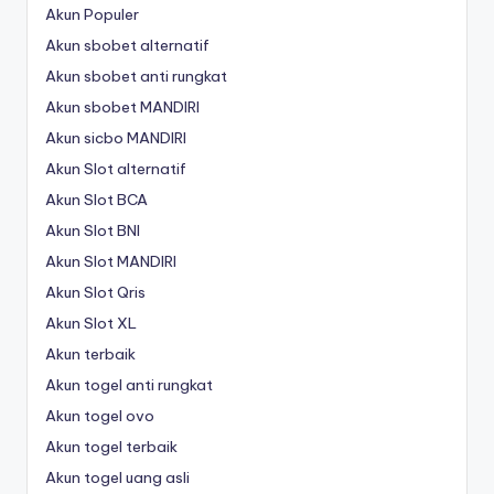
Akun Populer
Akun sbobet alternatif
Akun sbobet anti rungkat
Akun sbobet MANDIRI
Akun sicbo MANDIRI
Akun Slot alternatif
Akun Slot BCA
Akun Slot BNI
Akun Slot MANDIRI
Akun Slot Qris
Akun Slot XL
Akun terbaik
Akun togel anti rungkat
Akun togel ovo
Akun togel terbaik
Akun togel uang asli