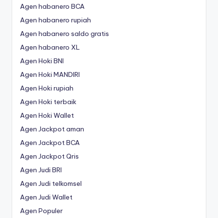
Agen habanero BCA
Agen habanero rupiah
Agen habanero saldo gratis
Agen habanero XL
Agen Hoki BNI
Agen Hoki MANDIRI
Agen Hoki rupiah
Agen Hoki terbaik
Agen Hoki Wallet
Agen Jackpot aman
Agen Jackpot BCA
Agen Jackpot Qris
Agen Judi BRI
Agen Judi telkomsel
Agen Judi Wallet
Agen Populer