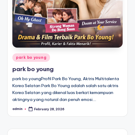
Posted
park bo young
in
park bo young
park bo youngProfil Park Bo Young, Aktris Multitalenta
Korea Selatan Park Bo Young adalah salah satu aktris
Korea Selatan yang dikenal luas berkat kemampuan
aktingnya yang natural dan penuh emosi.…
admin
February 28, 2026
Posted
by