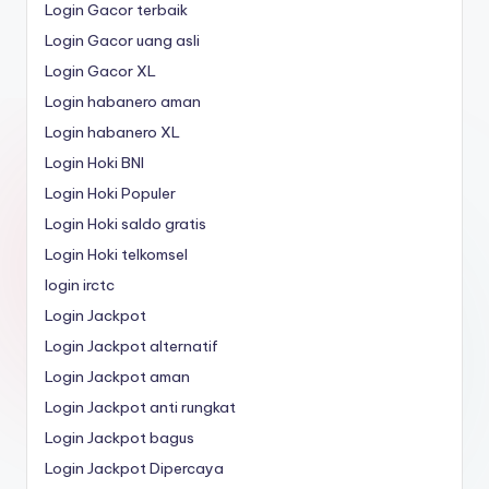
Login Gacor terbaik
Login Gacor uang asli
Login Gacor XL
Login habanero aman
Login habanero XL
Login Hoki BNI
Login Hoki Populer
Login Hoki saldo gratis
Login Hoki telkomsel
login irctc
Login Jackpot
Login Jackpot alternatif
Login Jackpot aman
Login Jackpot anti rungkat
Login Jackpot bagus
Login Jackpot Dipercaya