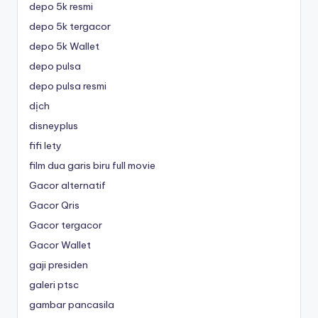
depo 5k resmi
depo 5k tergacor
depo 5k Wallet
depo pulsa
depo pulsa resmi
dịch
disneyplus
fifi lety
film dua garis biru full movie
Gacor alternatif
Gacor Qris
Gacor tergacor
Gacor Wallet
gaji presiden
galeri ptsc
gambar pancasila