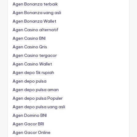
Agen Bonanza terbaik
Agen Bonanza uang asli
Agen Bonanza Wallet
Agen Casino alternatif
Agen Casino BNI
Agen Casino Qris
Agen Casino tergacor
Agen Casino Wallet
Agen depo 5k rupiah
Agen depo pulsa
Agen depo pulsa aman
Agen depo pulsa Populer
Agen depo pulsa uang asli
Agen Domino BNI
Agen Gacor BRI
Agen Gacor Online