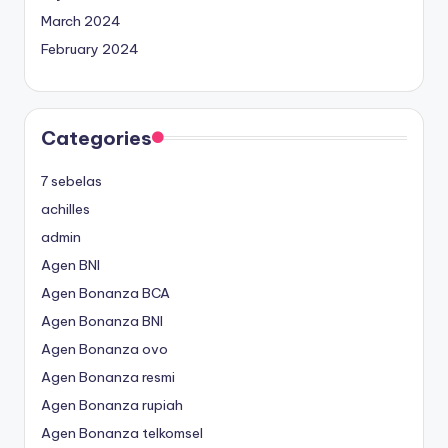
March 2024
February 2024
Categories
7 sebelas
achilles
admin
Agen BNI
Agen Bonanza BCA
Agen Bonanza BNI
Agen Bonanza ovo
Agen Bonanza resmi
Agen Bonanza rupiah
Agen Bonanza telkomsel