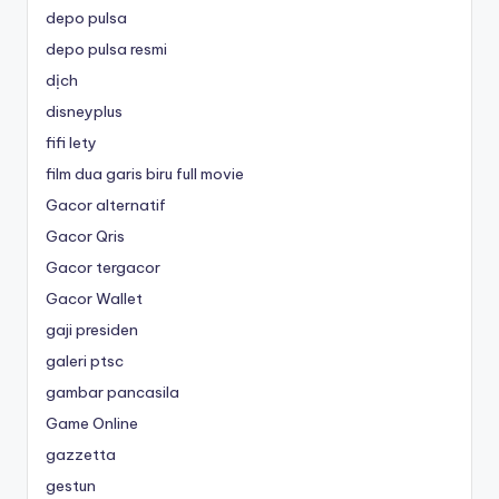
depo pulsa
depo pulsa resmi
dịch
disneyplus
fifi lety
film dua garis biru full movie
Gacor alternatif
Gacor Qris
Gacor tergacor
Gacor Wallet
gaji presiden
galeri ptsc
gambar pancasila
Game Online
gazzetta
gestun