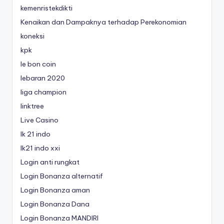
kemenristekdikti
Kenaikan dan Dampaknya terhadap Perekonomian
koneksi
kpk
le bon coin
lebaran 2020
liga champion
linktree
Live Casino
lk 21 indo
lk21 indo xxi
Login anti rungkat
Login Bonanza alternatif
Login Bonanza aman
Login Bonanza Dana
Login Bonanza MANDIRI