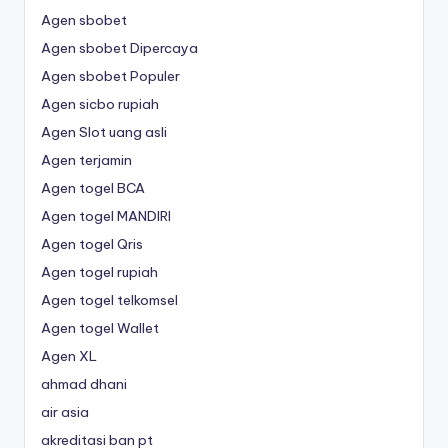
Agen sbobet
Agen sbobet Dipercaya
Agen sbobet Populer
Agen sicbo rupiah
Agen Slot uang asli
Agen terjamin
Agen togel BCA
Agen togel MANDIRI
Agen togel Qris
Agen togel rupiah
Agen togel telkomsel
Agen togel Wallet
Agen XL
ahmad dhani
air asia
akreditasi ban pt