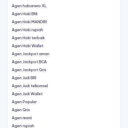
Agen habanero XL
Agen Hoki BNI
Agen Hoki MANDIRI
Agen Hoki rupiah
Agen Hoki terbaik
Agen Hoki Wallet
Agen Jackpot aman
Agen Jackpot BCA
Agen Jackpot Qris
Agen Judi BRI
Agen Judi telkomsel
Agen Judi Wallet
Agen Populer
Agen Qris
Agen resmi
Agen rupiah