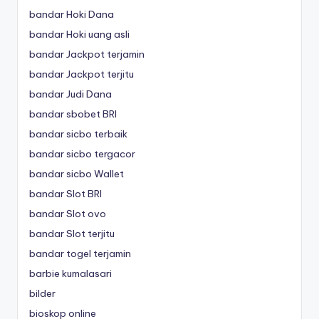
bandar Hoki Dana
bandar Hoki uang asli
bandar Jackpot terjamin
bandar Jackpot terjitu
bandar Judi Dana
bandar sbobet BRI
bandar sicbo terbaik
bandar sicbo tergacor
bandar sicbo Wallet
bandar Slot BRI
bandar Slot ovo
bandar Slot terjitu
bandar togel terjamin
barbie kumalasari
bilder
bioskop online