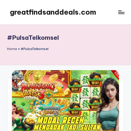
greatfindsanddeals.com
Skip
to
content
#PulsaTelkomsel
Home
»
#PulsaTelkomsel