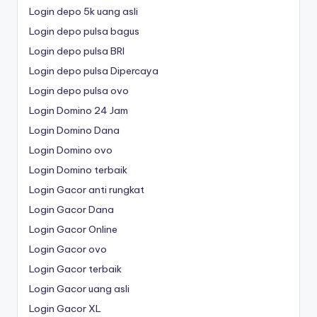
Login depo 5k uang asli
Login depo pulsa bagus
Login depo pulsa BRI
Login depo pulsa Dipercaya
Login depo pulsa ovo
Login Domino 24 Jam
Login Domino Dana
Login Domino ovo
Login Domino terbaik
Login Gacor anti rungkat
Login Gacor Dana
Login Gacor Online
Login Gacor ovo
Login Gacor terbaik
Login Gacor uang asli
Login Gacor XL