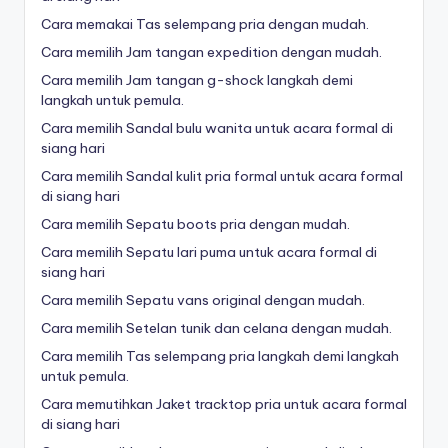
Cara memakai Tas selempang pria dengan mudah.
Cara memilih Jam tangan expedition dengan mudah.
Cara memilih Jam tangan g-shock langkah demi
langkah untuk pemula.
Cara memilih Sandal bulu wanita untuk acara formal di
siang hari
Cara memilih Sandal kulit pria formal untuk acara formal
di siang hari
Cara memilih Sepatu boots pria dengan mudah.
Cara memilih Sepatu lari puma untuk acara formal di
siang hari
Cara memilih Sepatu vans original dengan mudah.
Cara memilih Setelan tunik dan celana dengan mudah.
Cara memilih Tas selempang pria langkah demi langkah
untuk pemula.
Cara memutihkan Jaket tracktop pria untuk acara formal
di siang hari