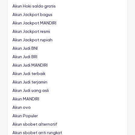
Akun Hoki saldo gratis
Akun Jackpot bagus
Akun Jackpot MANDIRI
Akun Jackpot resmi
Akun Jackpot rupiah
Akun Judi BNI
Akun Judi BRI
Akun Judi MANDIRI
Akun Judi terbaik
Akun Judi terjamin
Akun Judi uang asli
Akun MANDIRI
Akun ovo
Akun Populer
Akun sbobet alternatif
Akun sbobet anti rungkat