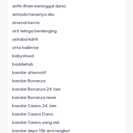
arifin ilham meninggal dunia
armada harusnya aku
arsenal berita
arti telinga berdenging
ashabul kahfi
atta halilintar
babyshivid
baddiehub
bandar alternatif
bandar Bonanza
bandar Bonanza 24 Jam
bandar Bonanza resmi
bandar Casino 24 Jam
bandar Casino Dana
bandar Casino uang asli
bandar depo 10k anti rungkat