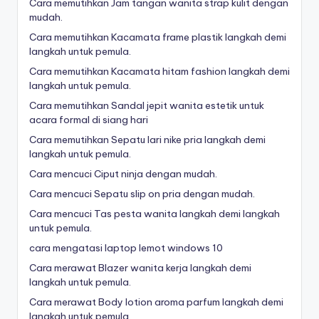
Cara memutihkan Jam tangan wanita strap kulit dengan
mudah.
Cara memutihkan Kacamata frame plastik langkah demi
langkah untuk pemula.
Cara memutihkan Kacamata hitam fashion langkah demi
langkah untuk pemula.
Cara memutihkan Sandal jepit wanita estetik untuk
acara formal di siang hari
Cara memutihkan Sepatu lari nike pria langkah demi
langkah untuk pemula.
Cara mencuci Ciput ninja dengan mudah.
Cara mencuci Sepatu slip on pria dengan mudah.
Cara mencuci Tas pesta wanita langkah demi langkah
untuk pemula.
cara mengatasi laptop lemot windows 10
Cara merawat Blazer wanita kerja langkah demi
langkah untuk pemula.
Cara merawat Body lotion aroma parfum langkah demi
langkah untuk pemula.