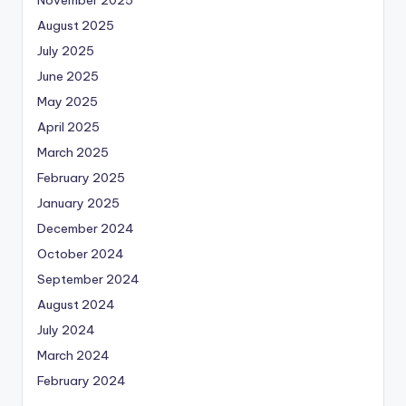
November 2025
August 2025
July 2025
June 2025
May 2025
April 2025
March 2025
February 2025
January 2025
December 2024
October 2024
September 2024
August 2024
July 2024
March 2024
February 2024