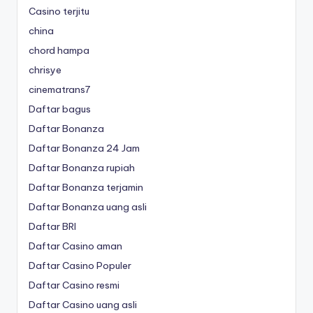
Casino terjitu
china
chord hampa
chrisye
cinematrans7
Daftar bagus
Daftar Bonanza
Daftar Bonanza 24 Jam
Daftar Bonanza rupiah
Daftar Bonanza terjamin
Daftar Bonanza uang asli
Daftar BRI
Daftar Casino aman
Daftar Casino Populer
Daftar Casino resmi
Daftar Casino uang asli