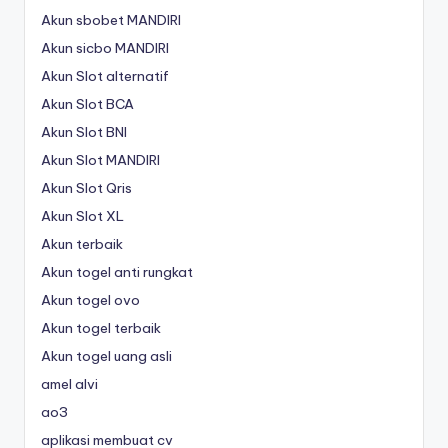
Akun sbobet MANDIRI
Akun sicbo MANDIRI
Akun Slot alternatif
Akun Slot BCA
Akun Slot BNI
Akun Slot MANDIRI
Akun Slot Qris
Akun Slot XL
Akun terbaik
Akun togel anti rungkat
Akun togel ovo
Akun togel terbaik
Akun togel uang asli
amel alvi
ao3
aplikasi membuat cv