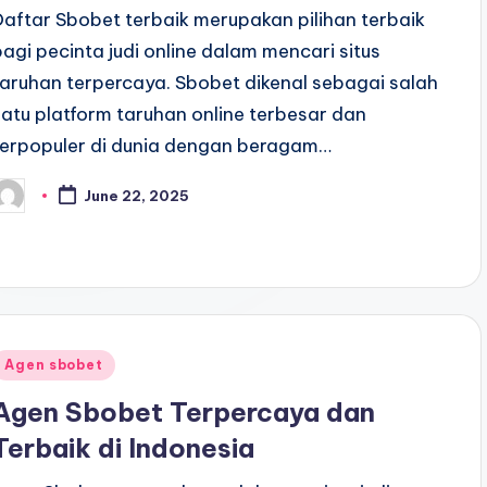
Daftar Sbobet terbaik merupakan pilihan terbaik
bagi pecinta judi online dalam mencari situs
taruhan terpercaya. Sbobet dikenal sebagai salah
satu platform taruhan online terbesar dan
terpopuler di dunia dengan beragam…
June 22, 2025
osted
y
Posted
Agen sbobet
n
Agen Sbobet Terpercaya dan
Terbaik di Indonesia