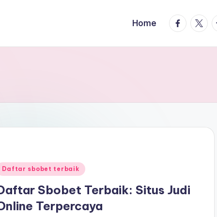
facebook.
twitte
t
Home
Posted
Daftar sbobet terbaik
n
Daftar Sbobet Terbaik: Situs Judi
Online Terpercaya