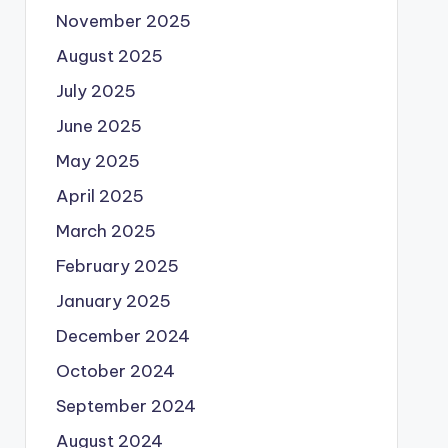
November 2025
August 2025
July 2025
June 2025
May 2025
April 2025
March 2025
February 2025
January 2025
December 2024
October 2024
September 2024
August 2024