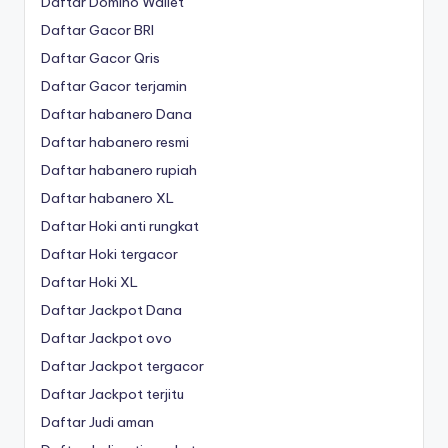
Daftar Domino Wallet
Daftar Gacor BRI
Daftar Gacor Qris
Daftar Gacor terjamin
Daftar habanero Dana
Daftar habanero resmi
Daftar habanero rupiah
Daftar habanero XL
Daftar Hoki anti rungkat
Daftar Hoki tergacor
Daftar Hoki XL
Daftar Jackpot Dana
Daftar Jackpot ovo
Daftar Jackpot tergacor
Daftar Jackpot terjitu
Daftar Judi aman