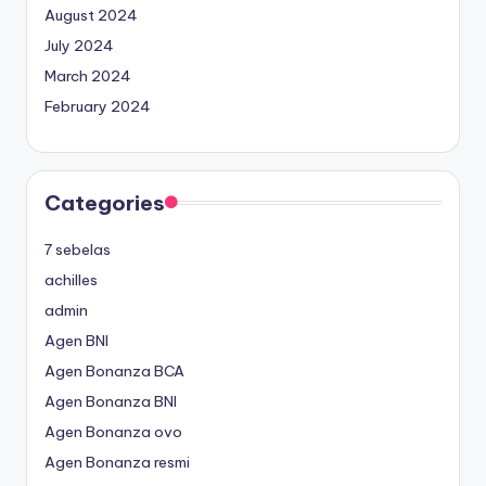
August 2024
July 2024
March 2024
February 2024
Categories
7 sebelas
achilles
admin
Agen BNI
Agen Bonanza BCA
Agen Bonanza BNI
Agen Bonanza ovo
Agen Bonanza resmi