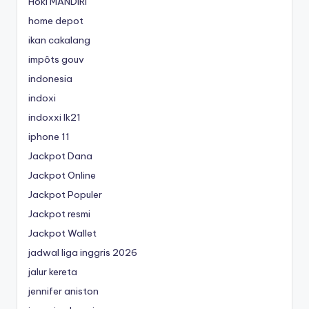
Hoki MANDIRI
home depot
ikan cakalang
impôts gouv
indonesia
indoxi
indoxxi lk21
iphone 11
Jackpot Dana
Jackpot Online
Jackpot Populer
Jackpot resmi
Jackpot Wallet
jadwal liga inggris 2026
jalur kereta
jennifer aniston