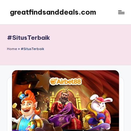
greatfindsanddeals.com
Skip
to
content
#SitusTerbaik
Home
»
#SitusTerbaik