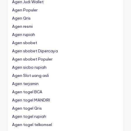
Agen Judi Wallet
Agen Populer
Agen Qris
Agen resmi
Agen rupiah
Agen sbobet
Agen sbobet Dipercaya
Agen sbobet Populer
Agen sicbo rupiah
Agen Slot uang asli
Agen terjamin
Agen togel BCA
Agen togel MANDIRI
Agen togel Qris
Agen togel rupiah
Agen togel telkomsel