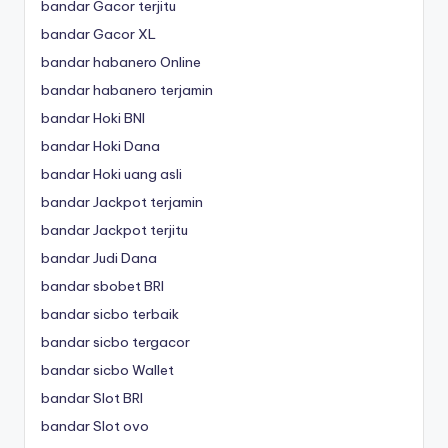
bandar Gacor terjitu
bandar Gacor XL
bandar habanero Online
bandar habanero terjamin
bandar Hoki BNI
bandar Hoki Dana
bandar Hoki uang asli
bandar Jackpot terjamin
bandar Jackpot terjitu
bandar Judi Dana
bandar sbobet BRI
bandar sicbo terbaik
bandar sicbo tergacor
bandar sicbo Wallet
bandar Slot BRI
bandar Slot ovo