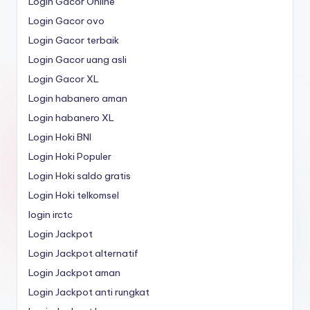
Login Gacor Online
Login Gacor ovo
Login Gacor terbaik
Login Gacor uang asli
Login Gacor XL
Login habanero aman
Login habanero XL
Login Hoki BNI
Login Hoki Populer
Login Hoki saldo gratis
Login Hoki telkomsel
login irctc
Login Jackpot
Login Jackpot alternatif
Login Jackpot aman
Login Jackpot anti rungkat