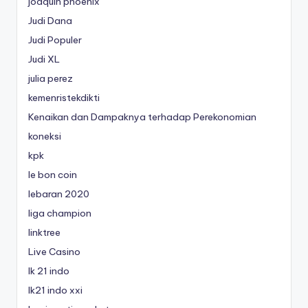
joaquin phoenix
Judi Dana
Judi Populer
Judi XL
julia perez
kemenristekdikti
Kenaikan dan Dampaknya terhadap Perekonomian
koneksi
kpk
le bon coin
lebaran 2020
liga champion
linktree
Live Casino
lk 21 indo
lk21 indo xxi