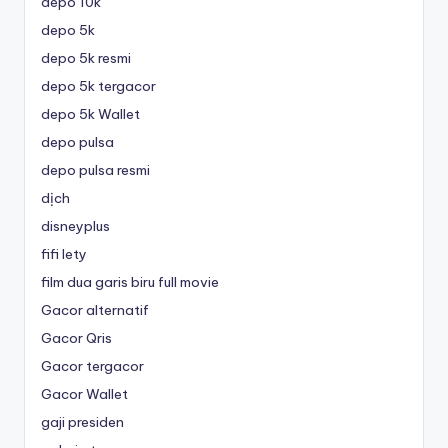
depo 10k
depo 5k
depo 5k resmi
depo 5k tergacor
depo 5k Wallet
depo pulsa
depo pulsa resmi
dịch
disneyplus
fifi lety
film dua garis biru full movie
Gacor alternatif
Gacor Qris
Gacor tergacor
Gacor Wallet
gaji presiden