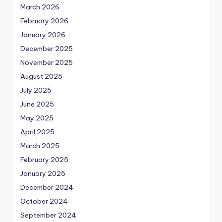
March 2026
February 2026
January 2026
December 2025
November 2025
August 2025
July 2025
June 2025
May 2025
April 2025
March 2025
February 2025
January 2025
December 2024
October 2024
September 2024