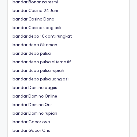
bandar Bonanza resmi
bandar Casino 24 Jam
bandar Casino Dana
bandar Casino uang asli
bandar depo 10k anti rungkat
bandar depo 5k aman
bandar depo pulsa
bandar depo pulsa alternatif
bandar depo pulsa rupiah
bandar depo pulsa uang asli
bandar Domino bagus
bandar Domino Online
bandar Domino Qris
bandar Domino rupiah
bandar Gacor ovo
bandar Gacor Qris