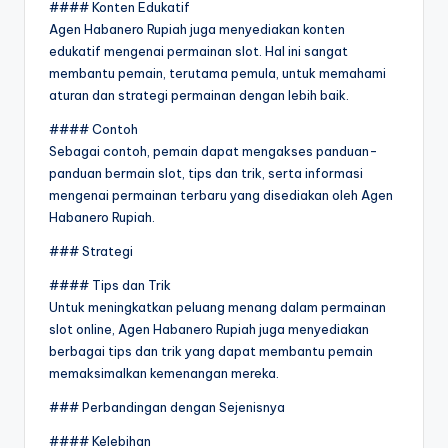
#### Konten Edukatif
Agen Habanero Rupiah juga menyediakan konten
edukatif mengenai permainan slot. Hal ini sangat
membantu pemain, terutama pemula, untuk memahami
aturan dan strategi permainan dengan lebih baik.
#### Contoh
Sebagai contoh, pemain dapat mengakses panduan-
panduan bermain slot, tips dan trik, serta informasi
mengenai permainan terbaru yang disediakan oleh Agen
Habanero Rupiah.
### Strategi
#### Tips dan Trik
Untuk meningkatkan peluang menang dalam permainan
slot online, Agen Habanero Rupiah juga menyediakan
berbagai tips dan trik yang dapat membantu pemain
memaksimalkan kemenangan mereka.
### Perbandingan dengan Sejenisnya
#### Kelebihan