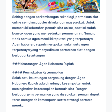
Seiring dengan perkembangan teknologi, permainan slot
online semakin populer di kalangan masyarakat. Untuk
memenuhi kebutuhan pemain slot online, saat ini sudah
banyak agen yang menyediakan permainan ini. Namun,
tidak semua agen memiliki reputasi yang terpercaya.
Agen habanero rupiah merupakan salah satu agen
terpercaya yang menyediakan permainan slot dengan
berbagai keuntungan.
### Keuntungan Agen Habanero Rupiah
#### Peningkatan Keterampilan
Salah satu keuntungan bergabung dengan Agen
Habanero Rupiah adalah adanya kesempatan untuk
meningkatkan keterampilan bermain slot. Dengan
berbagai jenis permainan yang disediakan, pemain dapat
terus mengasah kemampuan serta strategi bermain
mereka.