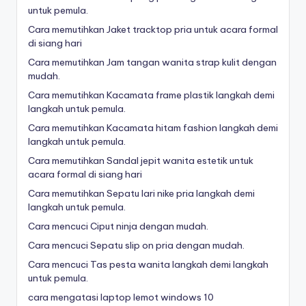
untuk pemula.
Cara memutihkan Jaket tracktop pria untuk acara formal
di siang hari
Cara memutihkan Jam tangan wanita strap kulit dengan
mudah.
Cara memutihkan Kacamata frame plastik langkah demi
langkah untuk pemula.
Cara memutihkan Kacamata hitam fashion langkah demi
langkah untuk pemula.
Cara memutihkan Sandal jepit wanita estetik untuk
acara formal di siang hari
Cara memutihkan Sepatu lari nike pria langkah demi
langkah untuk pemula.
Cara mencuci Ciput ninja dengan mudah.
Cara mencuci Sepatu slip on pria dengan mudah.
Cara mencuci Tas pesta wanita langkah demi langkah
untuk pemula.
cara mengatasi laptop lemot windows 10