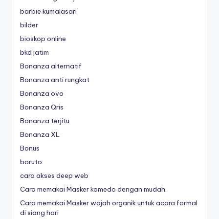
barbie kumalasari
bilder
bioskop online
bkd jatim
Bonanza alternatif
Bonanza anti rungkat
Bonanza ovo
Bonanza Qris
Bonanza terjitu
Bonanza XL
Bonus
boruto
cara akses deep web
Cara memakai Masker komedo dengan mudah.
Cara memakai Masker wajah organik untuk acara formal
di siang hari