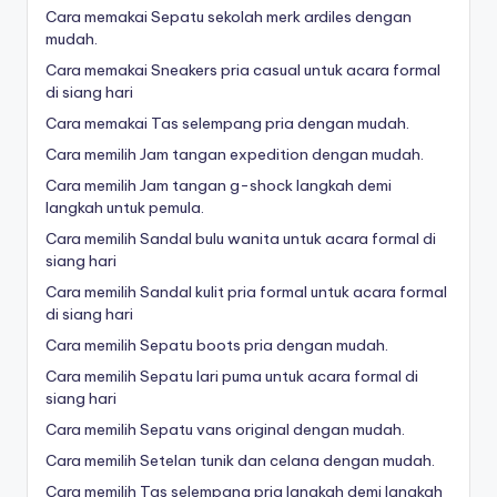
Cara memakai Sepatu sekolah merk ardiles dengan
mudah.
Cara memakai Sneakers pria casual untuk acara formal
di siang hari
Cara memakai Tas selempang pria dengan mudah.
Cara memilih Jam tangan expedition dengan mudah.
Cara memilih Jam tangan g-shock langkah demi
langkah untuk pemula.
Cara memilih Sandal bulu wanita untuk acara formal di
siang hari
Cara memilih Sandal kulit pria formal untuk acara formal
di siang hari
Cara memilih Sepatu boots pria dengan mudah.
Cara memilih Sepatu lari puma untuk acara formal di
siang hari
Cara memilih Sepatu vans original dengan mudah.
Cara memilih Setelan tunik dan celana dengan mudah.
Cara memilih Tas selempang pria langkah demi langkah