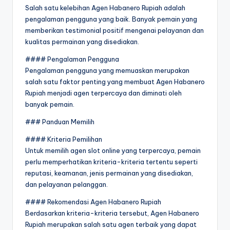
Salah satu kelebihan Agen Habanero Rupiah adalah
pengalaman pengguna yang baik. Banyak pemain yang
memberikan testimonial positif mengenai pelayanan dan
kualitas permainan yang disediakan.
#### Pengalaman Pengguna
Pengalaman pengguna yang memuaskan merupakan
salah satu faktor penting yang membuat Agen Habanero
Rupiah menjadi agen terpercaya dan diminati oleh
banyak pemain.
### Panduan Memilih
#### Kriteria Pemilihan
Untuk memilih agen slot online yang terpercaya, pemain
perlu memperhatikan kriteria-kriteria tertentu seperti
reputasi, keamanan, jenis permainan yang disediakan,
dan pelayanan pelanggan.
#### Rekomendasi Agen Habanero Rupiah
Berdasarkan kriteria-kriteria tersebut, Agen Habanero
Rupiah merupakan salah satu agen terbaik yang dapat