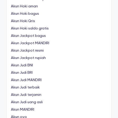
Akun Hoki aman
Akun Hoki bagus
Akun Hoki Qris
Akun Hoki saldo gratis
Akun Jackpot bagus
Akun Jackpot MANDIRI
Akun Jackpot resmi
Akun Jackpot rupiah
Akun Judi BNI
Akun Judi BRI
Akun Judi MANDIRI
Akun Judi terbaik
Akun Judi terjamin
Akun Judi uang asli
Akun MANDIRI
Akun ovo