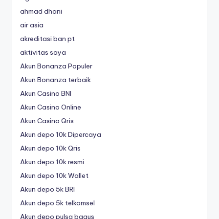
ahmad dhani
air asia
akreditasi ban pt
aktivitas saya
Akun Bonanza Populer
Akun Bonanza terbaik
Akun Casino BNI
Akun Casino Online
Akun Casino Qris
Akun depo 10k Dipercaya
Akun depo 10k Qris
Akun depo 10k resmi
Akun depo 10k Wallet
Akun depo 5k BRI
Akun depo 5k telkomsel
Akun depo pulsa bagus