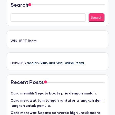
Search
Search
WIN11BET Resmi
Hokiku88
adalah Situs Judi Slot Online Resmi.
Recent Posts
Cara memilih Sepatu boots pria dengan mudah.
Cara merawat Jam tangan rantai pria langkah demi
langkah untuk pemula.
Cara merawat Sepatu converse high untuk acara