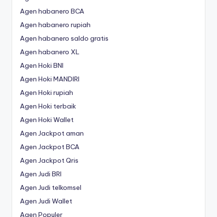
Agen habanero BCA
Agen habanero rupiah
Agen habanero saldo gratis
Agen habanero XL
Agen Hoki BNI
Agen Hoki MANDIRI
Agen Hoki rupiah
Agen Hoki terbaik
Agen Hoki Wallet
Agen Jackpot aman
Agen Jackpot BCA
Agen Jackpot Qris
Agen Judi BRI
Agen Judi telkomsel
Agen Judi Wallet
Agen Populer