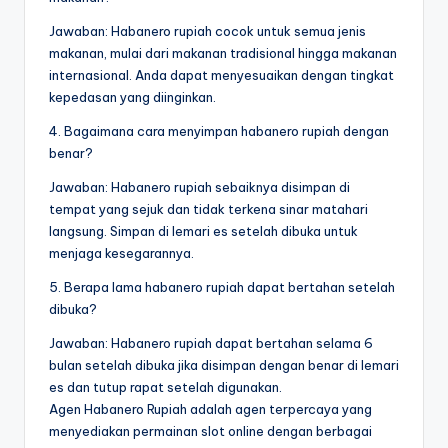
Jawaban: Habanero rupiah cocok untuk semua jenis
makanan, mulai dari makanan tradisional hingga makanan
internasional. Anda dapat menyesuaikan dengan tingkat
kepedasan yang diinginkan.
4. Bagaimana cara menyimpan habanero rupiah dengan
benar?
Jawaban: Habanero rupiah sebaiknya disimpan di
tempat yang sejuk dan tidak terkena sinar matahari
langsung. Simpan di lemari es setelah dibuka untuk
menjaga kesegarannya.
5. Berapa lama habanero rupiah dapat bertahan setelah
dibuka?
Jawaban: Habanero rupiah dapat bertahan selama 6
bulan setelah dibuka jika disimpan dengan benar di lemari
es dan tutup rapat setelah digunakan.
Agen Habanero Rupiah adalah agen terpercaya yang
menyediakan permainan slot online dengan berbagai