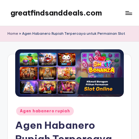
greatfindsanddeals.com
Skip
to
content
Home
»
Agen Habanero Rupiah Terpercaya untuk Permainan Slot
Posted
Agen habanero rupiah
in
Agen Habanero
Rupiah Terpercaya