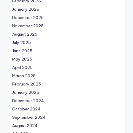
February 2026
January 2026
December 2025
November 2025
August 2025
July 2025
June 2025
May 2025
April 2025
March 2025
February 2025
January 2025
December 2024
October 2024
September 2024
August 2024