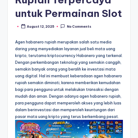
untuk Permainan Slot
August 12, 2025
No Comments
Posted
by
Agen habanero rupiah merupakan salah satu media
daring yang menyediakan layanan jual beli mata uang
kripto, terutama kriptocurrency Habanero yang terkenal.
Dengan perkembangan teknologi yang semakin canggih,
semakin banyak orang yang beralih ke investasi mata
uang digital. Hal ini membuat keberadaan agen habanero
rupiah semakin diminati, karena memberikan kemudahan
bagi para pengguna untuk melakukan transaksi dengan
mudah dan aman. Dengan adanya agen habanero rupiah,
para pengguna dapat memperoleh akses yang lebih luas
dalam berinvestasi dan memperoleh keuntungan dari
pasar mata uang kripto yang terus berkembang pesat.