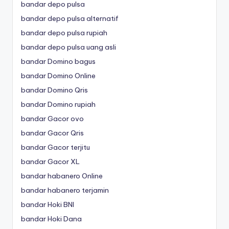
bandar depo pulsa
bandar depo pulsa alternatif
bandar depo pulsa rupiah
bandar depo pulsa uang asli
bandar Domino bagus
bandar Domino Online
bandar Domino Qris
bandar Domino rupiah
bandar Gacor ovo
bandar Gacor Qris
bandar Gacor terjitu
bandar Gacor XL
bandar habanero Online
bandar habanero terjamin
bandar Hoki BNI
bandar Hoki Dana