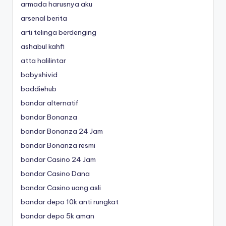
armada harusnya aku
arsenal berita
arti telinga berdenging
ashabul kahfi
atta halilintar
babyshivid
baddiehub
bandar alternatif
bandar Bonanza
bandar Bonanza 24 Jam
bandar Bonanza resmi
bandar Casino 24 Jam
bandar Casino Dana
bandar Casino uang asli
bandar depo 10k anti rungkat
bandar depo 5k aman