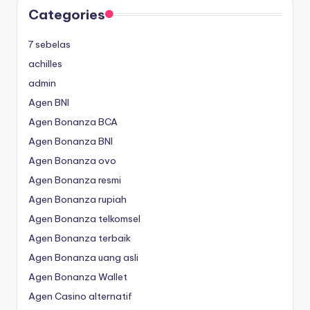
Categories
7 sebelas
achilles
admin
Agen BNI
Agen Bonanza BCA
Agen Bonanza BNI
Agen Bonanza ovo
Agen Bonanza resmi
Agen Bonanza rupiah
Agen Bonanza telkomsel
Agen Bonanza terbaik
Agen Bonanza uang asli
Agen Bonanza Wallet
Agen Casino alternatif