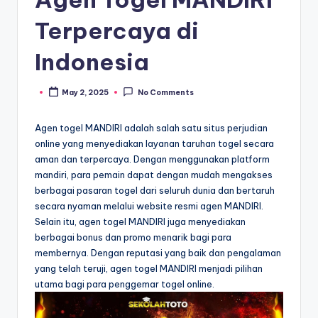
Terpercaya di
Indonesia
May 2, 2025
No Comments
Posted
by
Agen togel MANDIRI adalah salah satu situs perjudian
online yang menyediakan layanan taruhan togel secara
aman dan terpercaya. Dengan menggunakan platform
mandiri, para pemain dapat dengan mudah mengakses
berbagai pasaran togel dari seluruh dunia dan bertaruh
secara nyaman melalui website resmi agen MANDIRI.
Selain itu, agen togel MANDIRI juga menyediakan
berbagai bonus dan promo menarik bagi para
membernya. Dengan reputasi yang baik dan pengalaman
yang telah teruji, agen togel MANDIRI menjadi pilihan
utama bagi para penggemar togel online.