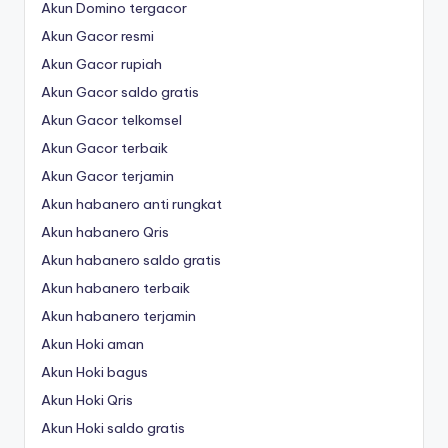
Akun Domino tergacor
Akun Gacor resmi
Akun Gacor rupiah
Akun Gacor saldo gratis
Akun Gacor telkomsel
Akun Gacor terbaik
Akun Gacor terjamin
Akun habanero anti rungkat
Akun habanero Qris
Akun habanero saldo gratis
Akun habanero terbaik
Akun habanero terjamin
Akun Hoki aman
Akun Hoki bagus
Akun Hoki Qris
Akun Hoki saldo gratis