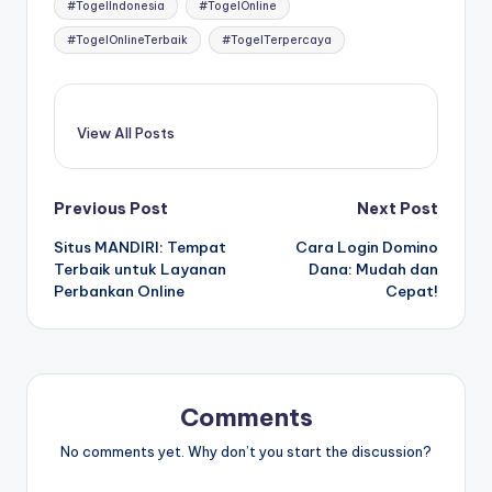
#TogelIndonesia
#TogelOnline
#TogelOnlineTerbaik
#TogelTerpercaya
View All Posts
Post
Previous Post
Next Post
Situs MANDIRI: Tempat
Cara Login Domino
navigation
Terbaik untuk Layanan
Dana: Mudah dan
Perbankan Online
Cepat!
Comments
No comments yet. Why don’t you start the discussion?