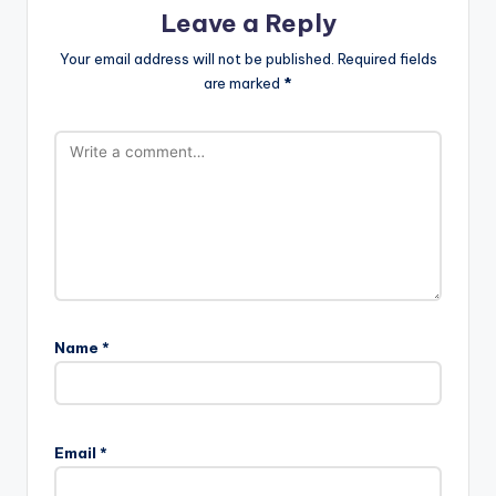
Leave a Reply
Your email address will not be published.
Required fields
are marked
*
Name
*
Email
*