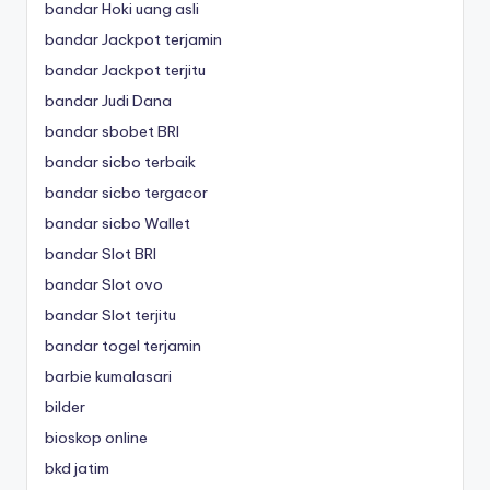
bandar Hoki uang asli
bandar Jackpot terjamin
bandar Jackpot terjitu
bandar Judi Dana
bandar sbobet BRI
bandar sicbo terbaik
bandar sicbo tergacor
bandar sicbo Wallet
bandar Slot BRI
bandar Slot ovo
bandar Slot terjitu
bandar togel terjamin
barbie kumalasari
bilder
bioskop online
bkd jatim