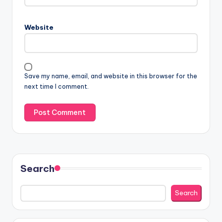
Website
Save my name, email, and website in this browser for the
next time I comment.
Search
Search