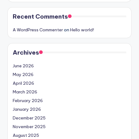
Recent Comments
A WordPress Commenter
on
Hello world!
Archives
June 2026
May 2026
April 2026
March 2026
February 2026
January 2026
December 2025
November 2025
August 2025