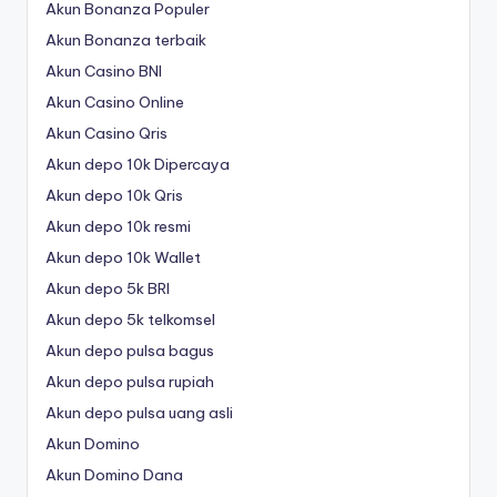
Akun Bonanza Populer
Akun Bonanza terbaik
Akun Casino BNI
Akun Casino Online
Akun Casino Qris
Akun depo 10k Dipercaya
Akun depo 10k Qris
Akun depo 10k resmi
Akun depo 10k Wallet
Akun depo 5k BRI
Akun depo 5k telkomsel
Akun depo pulsa bagus
Akun depo pulsa rupiah
Akun depo pulsa uang asli
Akun Domino
Akun Domino Dana