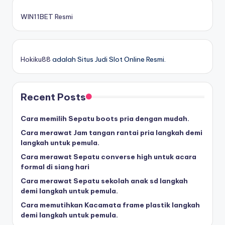
WIN11BET Resmi
Hokiku88
adalah Situs Judi Slot Online Resmi.
Recent Posts
Cara memilih Sepatu boots pria dengan mudah.
Cara merawat Jam tangan rantai pria langkah demi
langkah untuk pemula.
Cara merawat Sepatu converse high untuk acara
formal di siang hari
Cara merawat Sepatu sekolah anak sd langkah
demi langkah untuk pemula.
Cara memutihkan Kacamata frame plastik langkah
demi langkah untuk pemula.