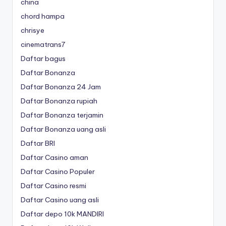
china
chord hampa
chrisye
cinematrans7
Daftar bagus
Daftar Bonanza
Daftar Bonanza 24 Jam
Daftar Bonanza rupiah
Daftar Bonanza terjamin
Daftar Bonanza uang asli
Daftar BRI
Daftar Casino aman
Daftar Casino Populer
Daftar Casino resmi
Daftar Casino uang asli
Daftar depo 10k MANDIRI