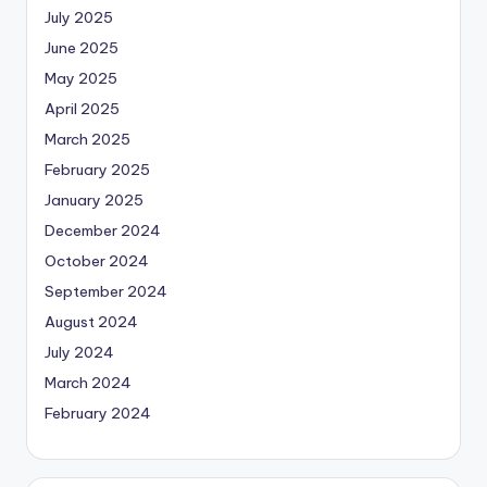
July 2025
June 2025
May 2025
April 2025
March 2025
February 2025
January 2025
December 2024
October 2024
September 2024
August 2024
July 2024
March 2024
February 2024