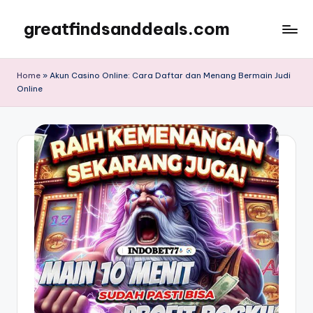
greatfindsanddeals.com
Skip
to
content
Home
»
Akun Casino Online: Cara Daftar dan Menang Bermain Judi
Online