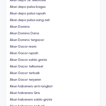
Akun depo 5k telkomsel
Akun depo pulsa bagus
Akun depo pulsa rupiah
Akun depo pulsa uang asli
Akun Domino
Akun Domino Dana
Akun Domino tergacor
Akun Gacor resmi
Akun Gacor rupiah
Akun Gacor saldo gratis
Akun Gacor telkomsel
Akun Gacor terbaik
Akun Gacor terjamin
Akun habanero anti rungkat
Akun habanero Qris
Akun habanero saldo gratis