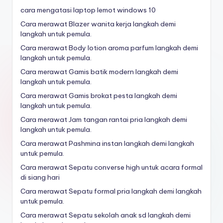
cara mengatasi laptop lemot windows 10
Cara merawat Blazer wanita kerja langkah demi
langkah untuk pemula.
Cara merawat Body lotion aroma parfum langkah demi
langkah untuk pemula.
Cara merawat Gamis batik modern langkah demi
langkah untuk pemula.
Cara merawat Gamis brokat pesta langkah demi
langkah untuk pemula.
Cara merawat Jam tangan rantai pria langkah demi
langkah untuk pemula.
Cara merawat Pashmina instan langkah demi langkah
untuk pemula.
Cara merawat Sepatu converse high untuk acara formal
di siang hari
Cara merawat Sepatu formal pria langkah demi langkah
untuk pemula.
Cara merawat Sepatu sekolah anak sd langkah demi