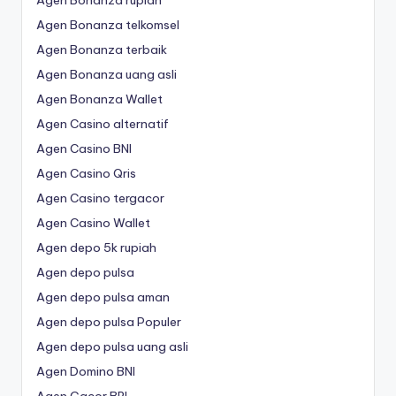
Agen Bonanza rupiah
Agen Bonanza telkomsel
Agen Bonanza terbaik
Agen Bonanza uang asli
Agen Bonanza Wallet
Agen Casino alternatif
Agen Casino BNI
Agen Casino Qris
Agen Casino tergacor
Agen Casino Wallet
Agen depo 5k rupiah
Agen depo pulsa
Agen depo pulsa aman
Agen depo pulsa Populer
Agen depo pulsa uang asli
Agen Domino BNI