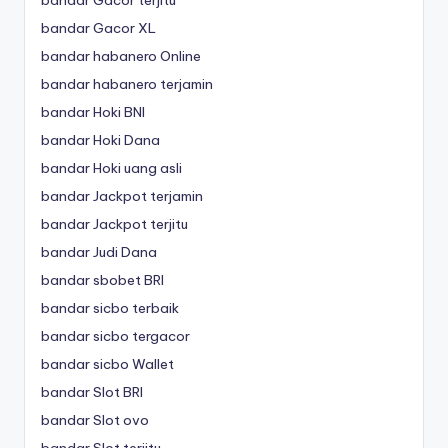
bandar Gacor terjitu
bandar Gacor XL
bandar habanero Online
bandar habanero terjamin
bandar Hoki BNI
bandar Hoki Dana
bandar Hoki uang asli
bandar Jackpot terjamin
bandar Jackpot terjitu
bandar Judi Dana
bandar sbobet BRI
bandar sicbo terbaik
bandar sicbo tergacor
bandar sicbo Wallet
bandar Slot BRI
bandar Slot ovo