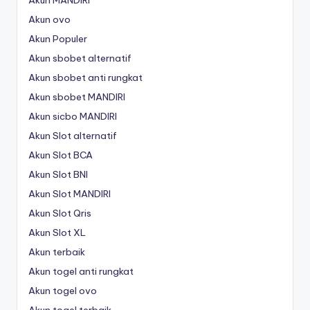
Akun MANDIRI
Akun ovo
Akun Populer
Akun sbobet alternatif
Akun sbobet anti rungkat
Akun sbobet MANDIRI
Akun sicbo MANDIRI
Akun Slot alternatif
Akun Slot BCA
Akun Slot BNI
Akun Slot MANDIRI
Akun Slot Qris
Akun Slot XL
Akun terbaik
Akun togel anti rungkat
Akun togel ovo