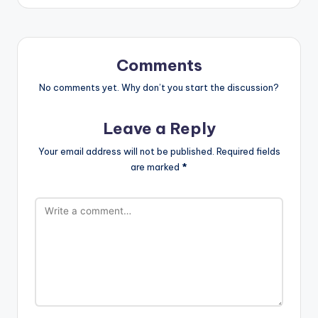
Comments
No comments yet. Why don’t you start the discussion?
Leave a Reply
Your email address will not be published.
Required fields
are marked
*