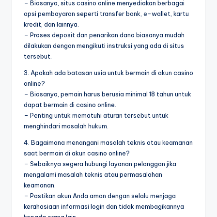
– Biasanya, situs casino online menyediakan berbagai
opsi pembayaran seperti transfer bank, e-wallet, kartu
kredit, dan lainnya.
– Proses deposit dan penarikan dana biasanya mudah
dilakukan dengan mengikuti instruksi yang ada di situs
tersebut.
3. Apakah ada batasan usia untuk bermain di akun casino
online?
– Biasanya, pemain harus berusia minimal 18 tahun untuk
dapat bermain di casino online.
– Penting untuk mematuhi aturan tersebut untuk
menghindari masalah hukum.
4. Bagaimana menangani masalah teknis atau keamanan
saat bermain di akun casino online?
– Sebaiknya segera hubungi layanan pelanggan jika
mengalami masalah teknis atau permasalahan
keamanan.
– Pastikan akun Anda aman dengan selalu menjaga
kerahasiaan informasi login dan tidak membagikannya