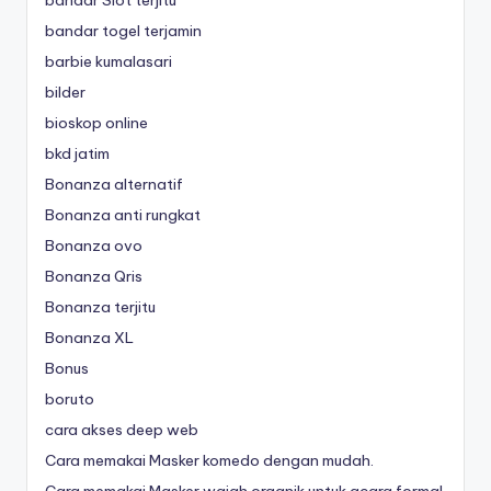
bandar Slot terjitu
bandar togel terjamin
barbie kumalasari
bilder
bioskop online
bkd jatim
Bonanza alternatif
Bonanza anti rungkat
Bonanza ovo
Bonanza Qris
Bonanza terjitu
Bonanza XL
Bonus
boruto
cara akses deep web
Cara memakai Masker komedo dengan mudah.