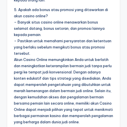
kepada orang lain.
5. Apakah ada bonus atau promosi yang ditawarkan di
akun casino online?
– Banyak situs casino online menawarkan bonus
selamat datang, bonus setoran, dan promosi lainnya
kepada pemain.
– Pastikan untuk memahami persyaratan dan ketentuan
yang berlaku sebelum mengikuti bonus atau promosi
tersebut.
Akun Casino Online memungkinkan Anda untuk berlatih
dan meningkatkan keterampilan bermain judi tanpa perlu
pergi ke tempat judi konvensional. Dengan adanya
konten edukatif dan tips strategi yang disediakan, Anda
dapat memperoleh pengetahuan yang dibutuhkan untuk
meraih kemenangan dalam bermain judi online. Selain itu,
dengan kemudahan akses dan pengalaman bermain
bersama pemain lain secara online, memiliki akun Casino
Online dapat menjadi pilihan yang tepat untuk menikmati
berbagai permainan kasino dan memperoleh pengalaman
yang berharga dalam dunia judi online.