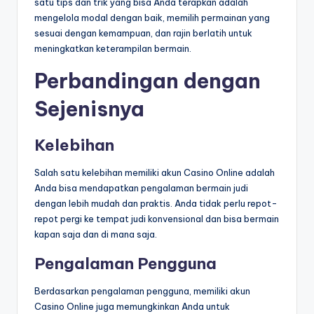
satu tips dan trik yang bisa Anda terapkan adalah
mengelola modal dengan baik, memilih permainan yang
sesuai dengan kemampuan, dan rajin berlatih untuk
meningkatkan keterampilan bermain.
Perbandingan dengan
Sejenisnya
Kelebihan
Salah satu kelebihan memiliki akun Casino Online adalah
Anda bisa mendapatkan pengalaman bermain judi
dengan lebih mudah dan praktis. Anda tidak perlu repot-
repot pergi ke tempat judi konvensional dan bisa bermain
kapan saja dan di mana saja.
Pengalaman Pengguna
Berdasarkan pengalaman pengguna, memiliki akun
Casino Online juga memungkinkan Anda untuk