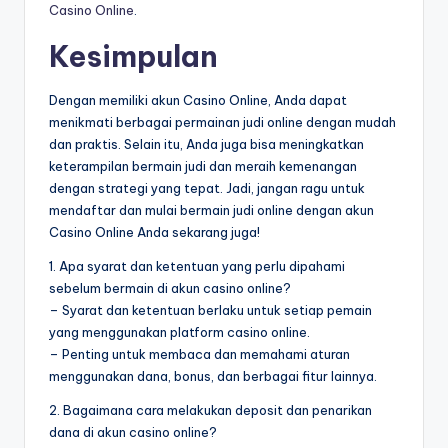
Casino Online
.
Kesimpulan
Dengan memiliki akun Casino Online, Anda dapat
menikmati berbagai permainan judi online dengan mudah
dan praktis. Selain itu, Anda juga bisa meningkatkan
keterampilan bermain judi dan meraih kemenangan
dengan strategi yang tepat. Jadi, jangan ragu untuk
mendaftar dan mulai bermain judi online dengan akun
Casino Online Anda sekarang juga!
1. Apa syarat dan ketentuan yang perlu dipahami
sebelum bermain di akun casino online?
– Syarat dan ketentuan berlaku untuk setiap pemain
yang menggunakan platform casino online.
– Penting untuk membaca dan memahami aturan
menggunakan dana, bonus, dan berbagai fitur lainnya.
2. Bagaimana cara melakukan deposit dan penarikan
dana di akun casino online?