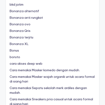
bkd jatim
Bonanza alternatif
Bonanza anti rungkat
Bonanza ovo
Bonanza Qris
Bonanza terjitu
Bonanza XL
Bonus
boruto
cara akses deep web
Cara memakai Masker komedo dengan mudah.
Cara memakai Masker wajah organik untuk acara formal
di siang hari
Cara memakai Sepatu sekolah merk ardiles dengan
mudah.
Cara memakai Sneakers pria casual untuk acara formal
di siang hari