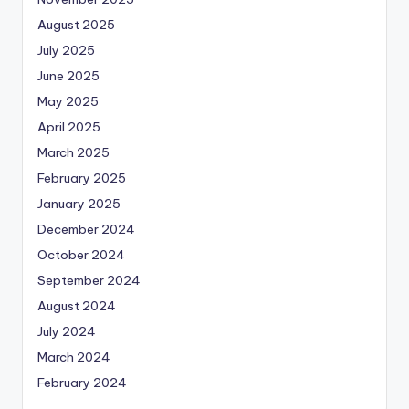
August 2025
July 2025
June 2025
May 2025
April 2025
March 2025
February 2025
January 2025
December 2024
October 2024
September 2024
August 2024
July 2024
March 2024
February 2024