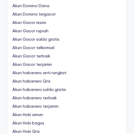
Akun Domino Dana
Akun Domino tergacor
Akun Gacor resmi
Akun Gacor rupiah
Akun Gacor saldo gratis
Akun Gacor telkomsel
Akun Gacor terbaik
Akun Gacor terjamin
Akun habanero anti rungkat
Akun habanero Qris
Akun habanero saldo gratis
Akun habanero terbaik
Akun habanero terjamin
Akun Hoki aman
Akun Hoki bagus
Akun Hoki Qris