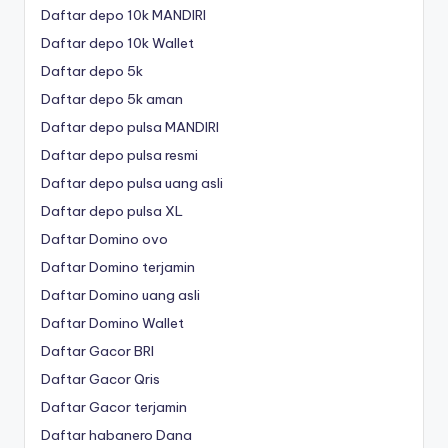
Daftar depo 10k MANDIRI
Daftar depo 10k Wallet
Daftar depo 5k
Daftar depo 5k aman
Daftar depo pulsa MANDIRI
Daftar depo pulsa resmi
Daftar depo pulsa uang asli
Daftar depo pulsa XL
Daftar Domino ovo
Daftar Domino terjamin
Daftar Domino uang asli
Daftar Domino Wallet
Daftar Gacor BRI
Daftar Gacor Qris
Daftar Gacor terjamin
Daftar habanero Dana