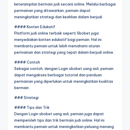
keterampilan bermain judi secara online. Melalui berbagai
permainan yang ditawarkan, pemain dapat
meningkatkan strategi dan keahlian dalam berjudi.
#### Konten Edukatif
Platform judi online terbaik seperti Sbobet juga
menyediakan konten edukatif bagi pemain. Hal ini
membantu pemain untuk lebih memahami aturan
permainan dan strategi yang tepat dalam berjudi online.
#### Contoh
Sebagai contoh, dengan Login sbobet uang asli, pemain
dapat mengakses berbagai tutorial dan panduan
permainan yang diperlukan untuk meningkatkan kualitas
bermain.
### Strategi
#### Tips dan Trik
Dengan Login sbobet uang asli, pemain juga dapat
memperoleh tips dan trik bermain judi online. Hal ini
membantu pemain untuk meningkatkan peluang menang