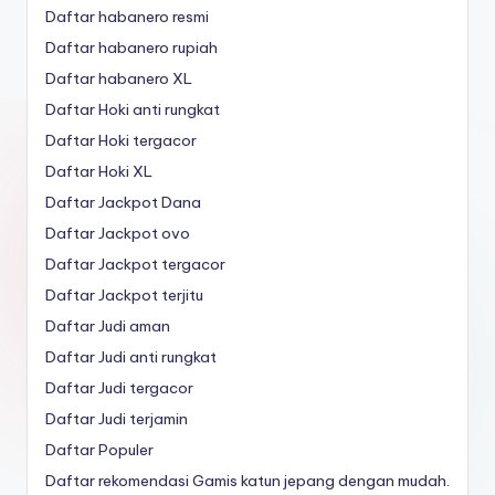
Daftar habanero resmi
Daftar habanero rupiah
Daftar habanero XL
Daftar Hoki anti rungkat
Daftar Hoki tergacor
Daftar Hoki XL
Daftar Jackpot Dana
Daftar Jackpot ovo
Daftar Jackpot tergacor
Daftar Jackpot terjitu
Daftar Judi aman
Daftar Judi anti rungkat
Daftar Judi tergacor
Daftar Judi terjamin
Daftar Populer
Daftar rekomendasi Gamis katun jepang dengan mudah.