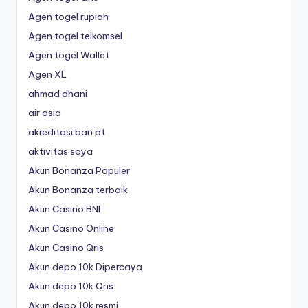
Agen togel rupiah
Agen togel telkomsel
Agen togel Wallet
Agen XL
ahmad dhani
air asia
akreditasi ban pt
aktivitas saya
Akun Bonanza Populer
Akun Bonanza terbaik
Akun Casino BNI
Akun Casino Online
Akun Casino Qris
Akun depo 10k Dipercaya
Akun depo 10k Qris
Akun depo 10k resmi