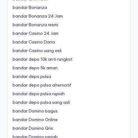
bandar Bonanza
bandar Bonanza 24 Jam
bandar Bonanza resmi
bandar Casino 24 Jam
bandar Casino Dana
bandar Casino uang asli
bandar depo 10k anti rungkat
bandar depo 5k aman
bandar depo pulsa
bandar depo pulsa alternatif
bandar depo pulsa rupiah
bandar depo pulsa uang asli
bandar Domino bagus
bandar Domino Online
bandar Domino Qris
bandar Domino rupiah