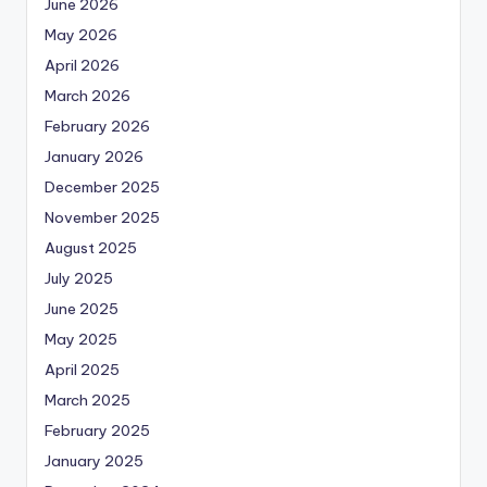
June 2026
May 2026
April 2026
March 2026
February 2026
January 2026
December 2025
November 2025
August 2025
July 2025
June 2025
May 2025
April 2025
March 2025
February 2025
January 2025