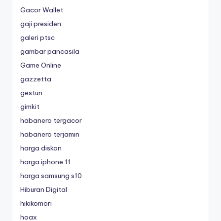
Gacor Wallet
gaji presiden
galeri ptsc
gambar pancasila
Game Online
gazzetta
gestun
gimkit
habanero tergacor
habanero terjamin
harga diskon
harga iphone 11
harga samsung s10
Hiburan Digital
hikikomori
hoax