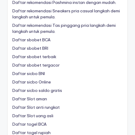
Daftar rekomendasi Pashmina instan dengan mudah.
Daftar rekomendasi Sneakers pria casual langkah demi
langkah untuk pemula.
Daftar rekomendasi Tas pinggang pria langkah demi
langkah untuk pemula.
Daftar sbobet BCA
Daftar sbobet BRI
Daftar sbobet terbaik
Daftar sbobet tergacor
Daftar sicbo BNI
Daftar sicbo Online
Daftar sicbo saldo gratis
Daftar Slot aman
Daftar Slot anti rungkat
Daftar Slot uang asli
Daftar togel BCA
Daftar togel rupiah