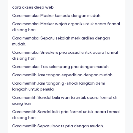
cara akses deep web
Cara memakai Masker komedo dengan mudah.
Cara memakai Masker wajah organik untuk acara formal
di siang hari
Cara memakai Sepatu sekolah merk ardiles dengan
mudah.
Cara memakai Sneakers pria casual untuk acara formal
di siang hari
Cara memakai Tas selempang pria dengan mudah.
Cara memilih Jam tangan expedition dengan mudah.
Cara memilih Jam tangan g-shock langkah demi
langkah untuk pemula.
Cara memilih Sandal bulu wanita untuk acara formal di
siang hari
Cara memilih Sandal kulit pria formal untuk acara formal
di siang hari
Cara memilih Sepatu boots pria dengan mudah.