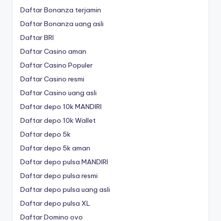
Daftar Bonanza terjamin
Daftar Bonanza uang asli
Daftar BRI
Daftar Casino aman
Daftar Casino Populer
Daftar Casino resmi
Daftar Casino uang asli
Daftar depo 10k MANDIRI
Daftar depo 10k Wallet
Daftar depo 5k
Daftar depo 5k aman
Daftar depo pulsa MANDIRI
Daftar depo pulsa resmi
Daftar depo pulsa uang asli
Daftar depo pulsa XL
Daftar Domino ovo