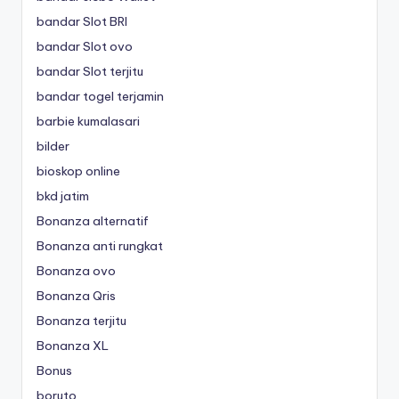
bandar Slot BRI
bandar Slot ovo
bandar Slot terjitu
bandar togel terjamin
barbie kumalasari
bilder
bioskop online
bkd jatim
Bonanza alternatif
Bonanza anti rungkat
Bonanza ovo
Bonanza Qris
Bonanza terjitu
Bonanza XL
Bonus
boruto