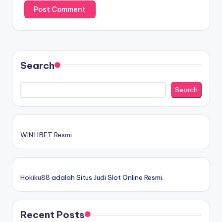
Search
Search
WIN11BET Resmi
Hokiku88
adalah Situs Judi Slot Online Resmi.
Recent Posts