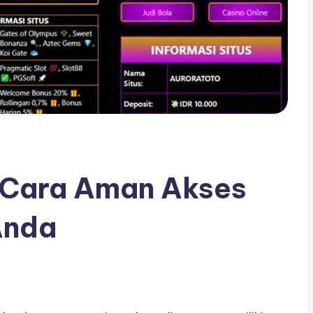
: Cara Aman Akses
Anda