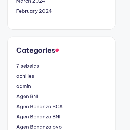
March 2024
February 2024
Categories
7 sebelas
achilles
admin
Agen BNI
Agen Bonanza BCA
Agen Bonanza BNI
Agen Bonanza ovo