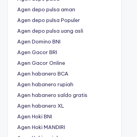
Agen depo pulsa aman
Agen depo pulsa Populer
Agen depo pulsa uang asli
Agen Domino BNI
Agen Gacor BRI
Agen Gacor Online
Agen habanero BCA
Agen habanero rupiah
Agen habanero saldo gratis
Agen habanero XL
Agen Hoki BNI
Agen Hoki MANDIRI