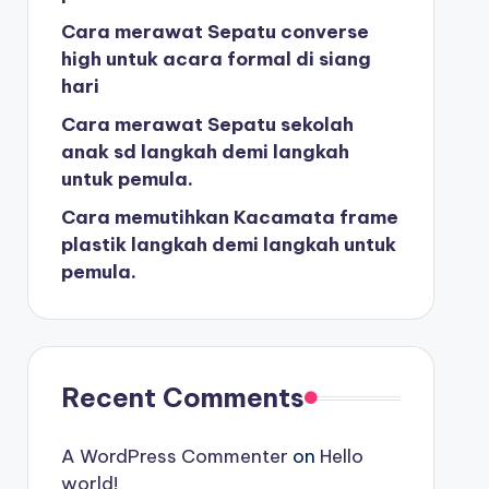
Cara merawat Sepatu converse
high untuk acara formal di siang
hari
Cara merawat Sepatu sekolah
anak sd langkah demi langkah
untuk pemula.
Cara memutihkan Kacamata frame
plastik langkah demi langkah untuk
pemula.
Recent Comments
A WordPress Commenter
on
Hello
world!