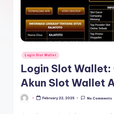
Posted
Login Slot Wallet
in
Login Slot Wallet
Akun Slot Wallet 
February 22, 2025
No Comments
Posted
by