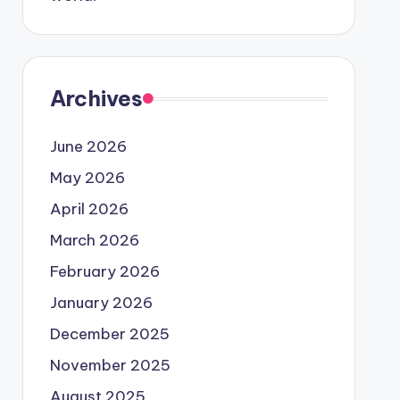
Archives
June 2026
May 2026
April 2026
March 2026
February 2026
January 2026
December 2025
November 2025
August 2025