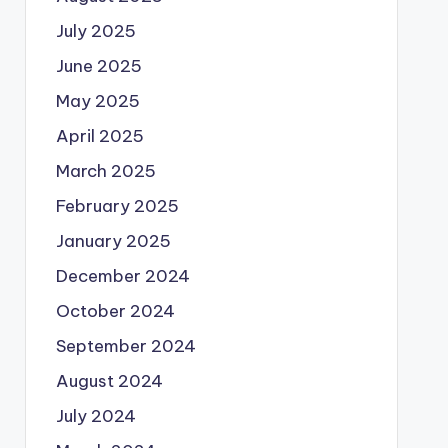
July 2025
June 2025
May 2025
April 2025
March 2025
February 2025
January 2025
December 2024
October 2024
September 2024
August 2024
July 2024