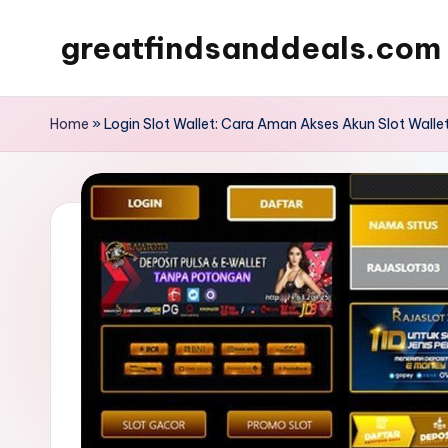
greatfindsanddeals.com
Skip
to
content
Home
»
Login Slot Wallet: Cara Aman Akses Akun Slot Walle