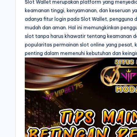
Slot Wallet merupakan platform yang menyedia
keamanan tinggi, kenyamanan, dan keseruan y
adanya fitur login pada Slot Wallet, pengguna
mudah dan aman. Hal ini memungkinkan pengg
slot tanpa harus khawatir tentang keamanan 
popularitas permainan slot online yang pesat, 
penting dalam memenuhi kebutuhan dan keingin