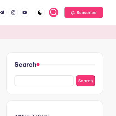
com
r.com
.me
instagram.com
youtube.com
Subscribe
Search
Search