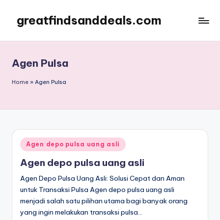
greatfindsanddeals.com
Skip
to
content
Agen Pulsa
Home
»
Agen Pulsa
Posted
Agen depo pulsa uang asli
in
Agen depo pulsa uang asli
Agen Depo Pulsa Uang Asli: Solusi Cepat dan Aman
untuk Transaksi Pulsa Agen depo pulsa uang asli
menjadi salah satu pilihan utama bagi banyak orang
yang ingin melakukan transaksi pulsa…