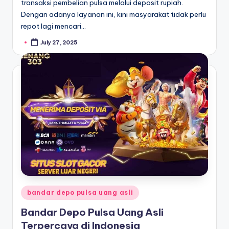
transaksi pembelian pulsa melalui deposit rupiah.
Dengan adanya layanan ini, kini masyarakat tidak perlu
repot lagi mencari…
July 27, 2025
Posted
by
Posted
bandar depo pulsa uang asli
in
Bandar Depo Pulsa Uang Asli
Terpercaya di Indonesia