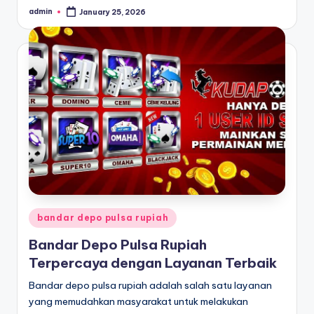
admin
January 25, 2026
Posted
by
Posted
bandar depo pulsa rupiah
in
Bandar Depo Pulsa Rupiah
Terpercaya dengan Layanan Terbaik
Bandar depo pulsa rupiah adalah salah satu layanan
yang memudahkan masyarakat untuk melakukan