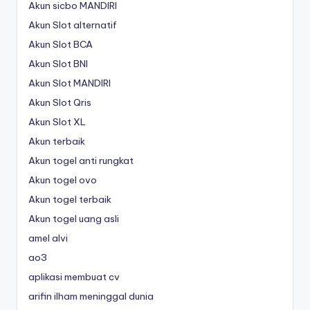
Akun sicbo MANDIRI
Akun Slot alternatif
Akun Slot BCA
Akun Slot BNI
Akun Slot MANDIRI
Akun Slot Qris
Akun Slot XL
Akun terbaik
Akun togel anti rungkat
Akun togel ovo
Akun togel terbaik
Akun togel uang asli
amel alvi
ao3
aplikasi membuat cv
arifin ilham meninggal dunia