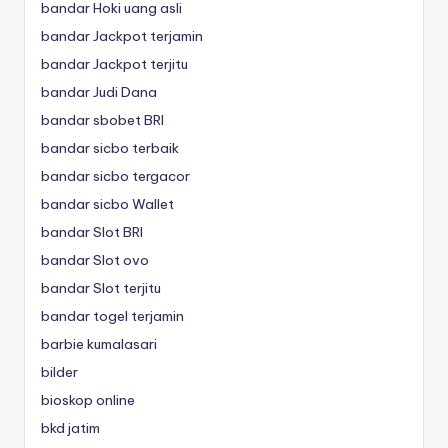
bandar Hoki uang asli
bandar Jackpot terjamin
bandar Jackpot terjitu
bandar Judi Dana
bandar sbobet BRI
bandar sicbo terbaik
bandar sicbo tergacor
bandar sicbo Wallet
bandar Slot BRI
bandar Slot ovo
bandar Slot terjitu
bandar togel terjamin
barbie kumalasari
bilder
bioskop online
bkd jatim