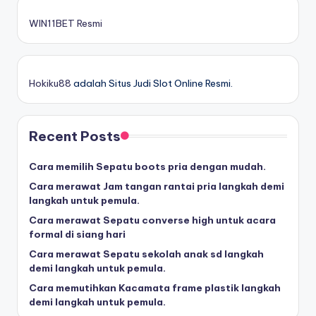
WIN11BET Resmi
Hokiku88
adalah Situs Judi Slot Online Resmi.
Recent Posts
Cara memilih Sepatu boots pria dengan mudah.
Cara merawat Jam tangan rantai pria langkah demi
langkah untuk pemula.
Cara merawat Sepatu converse high untuk acara
formal di siang hari
Cara merawat Sepatu sekolah anak sd langkah
demi langkah untuk pemula.
Cara memutihkan Kacamata frame plastik langkah
demi langkah untuk pemula.