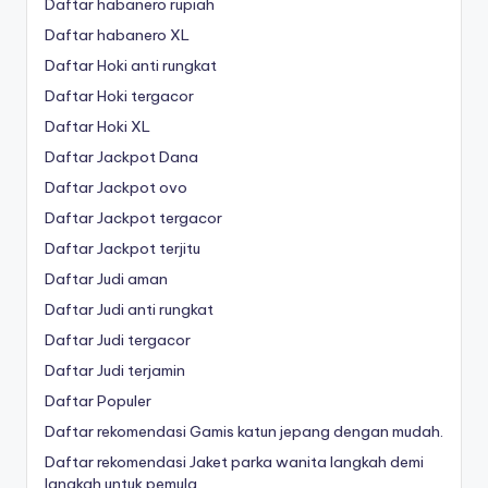
Daftar habanero rupiah
Daftar habanero XL
Daftar Hoki anti rungkat
Daftar Hoki tergacor
Daftar Hoki XL
Daftar Jackpot Dana
Daftar Jackpot ovo
Daftar Jackpot tergacor
Daftar Jackpot terjitu
Daftar Judi aman
Daftar Judi anti rungkat
Daftar Judi tergacor
Daftar Judi terjamin
Daftar Populer
Daftar rekomendasi Gamis katun jepang dengan mudah.
Daftar rekomendasi Jaket parka wanita langkah demi
langkah untuk pemula.