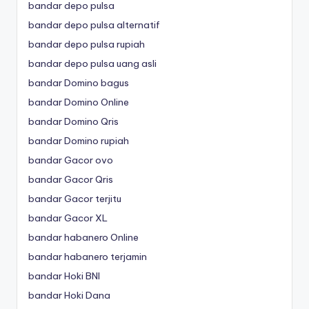
bandar depo pulsa
bandar depo pulsa alternatif
bandar depo pulsa rupiah
bandar depo pulsa uang asli
bandar Domino bagus
bandar Domino Online
bandar Domino Qris
bandar Domino rupiah
bandar Gacor ovo
bandar Gacor Qris
bandar Gacor terjitu
bandar Gacor XL
bandar habanero Online
bandar habanero terjamin
bandar Hoki BNI
bandar Hoki Dana