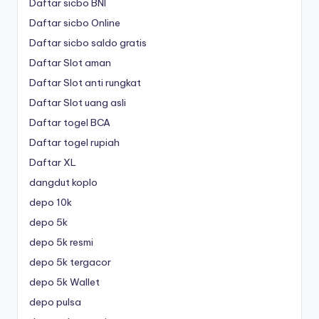
Daftar sicbo BNI
Daftar sicbo Online
Daftar sicbo saldo gratis
Daftar Slot aman
Daftar Slot anti rungkat
Daftar Slot uang asli
Daftar togel BCA
Daftar togel rupiah
Daftar XL
dangdut koplo
depo 10k
depo 5k
depo 5k resmi
depo 5k tergacor
depo 5k Wallet
depo pulsa