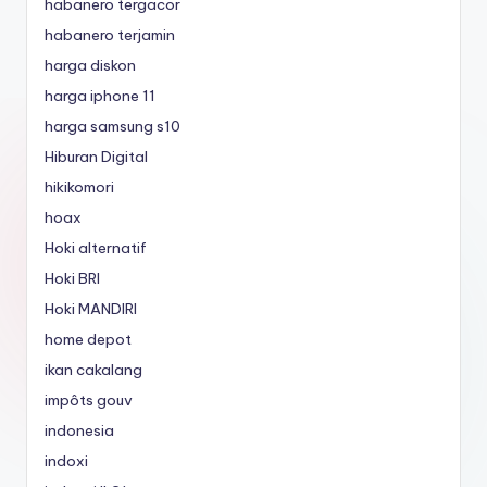
habanero tergacor
habanero terjamin
harga diskon
harga iphone 11
harga samsung s10
Hiburan Digital
hikikomori
hoax
Hoki alternatif
Hoki BRI
Hoki MANDIRI
home depot
ikan cakalang
impôts gouv
indonesia
indoxi