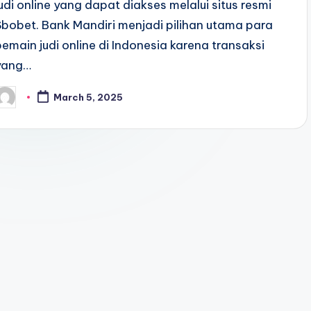
judi online yang dapat diakses melalui situs resmi
Sbobet. Bank Mandiri menjadi pilihan utama para
pemain judi online di Indonesia karena transaksi
yang…
March 5, 2025
osted
y