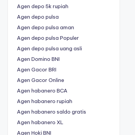
Agen depo 5k rupiah
Agen depo pulsa
Agen depo pulsa aman
Agen depo pulsa Populer
Agen depo pulsa uang asli
Agen Domino BNI
Agen Gacor BRI
Agen Gacor Online
Agen habanero BCA
Agen habanero rupiah
Agen habanero saldo gratis
Agen habanero XL
Agen Hoki BNI