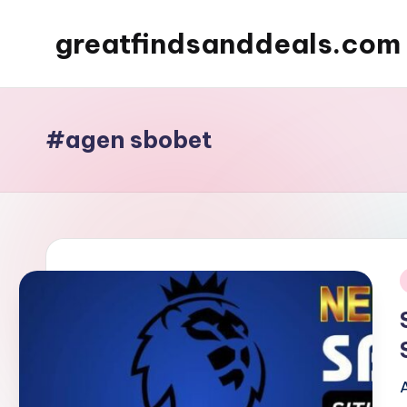
greatfindsanddeals.com
Skip
to
content
#agen sbobet
i