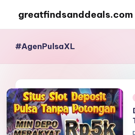
greatfindsanddeals.com
Skip
to
content
#AgenPulsaXL
i