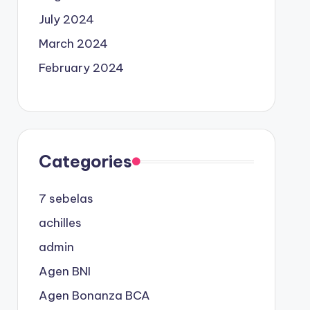
July 2024
March 2024
February 2024
Categories
7 sebelas
achilles
admin
Agen BNI
Agen Bonanza BCA