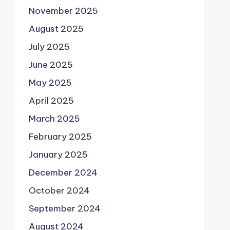
November 2025
August 2025
July 2025
June 2025
May 2025
April 2025
March 2025
February 2025
January 2025
December 2024
October 2024
September 2024
August 2024