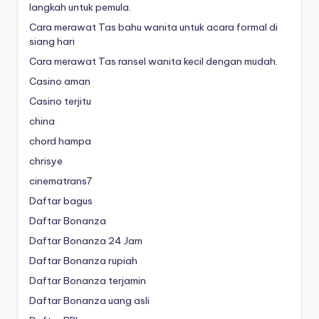
langkah untuk pemula.
Cara merawat Tas bahu wanita untuk acara formal di
siang hari
Cara merawat Tas ransel wanita kecil dengan mudah.
Casino aman
Casino terjitu
china
chord hampa
chrisye
cinematrans7
Daftar bagus
Daftar Bonanza
Daftar Bonanza 24 Jam
Daftar Bonanza rupiah
Daftar Bonanza terjamin
Daftar Bonanza uang asli