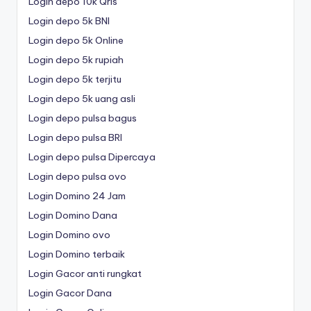
Login depo 10k Qris
Login depo 5k BNI
Login depo 5k Online
Login depo 5k rupiah
Login depo 5k terjitu
Login depo 5k uang asli
Login depo pulsa bagus
Login depo pulsa BRI
Login depo pulsa Dipercaya
Login depo pulsa ovo
Login Domino 24 Jam
Login Domino Dana
Login Domino ovo
Login Domino terbaik
Login Gacor anti rungkat
Login Gacor Dana