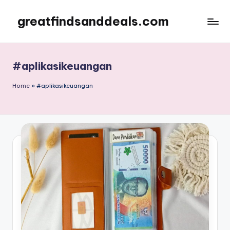
greatfindsanddeals.com
Skip
to
content
#aplikasikeuangan
Home
»
#aplikasikeuangan