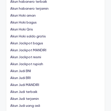
Akun habanero terbaik
Akun habanero terjamin
Akun Hoki aman
Akun Hoki bagus
Akun Hoki Qris
Akun Hoki saldo gratis
Akun Jackpot bagus
Akun Jackpot MANDIRI
Akun Jackpot resmi
Akun Jackpot rupiah
Akun Judi BNI
Akun Judi BRI
Akun Judi MANDIRI
Akun Judi terbaik
Akun Judi terjamin
Akun Judi uang asli