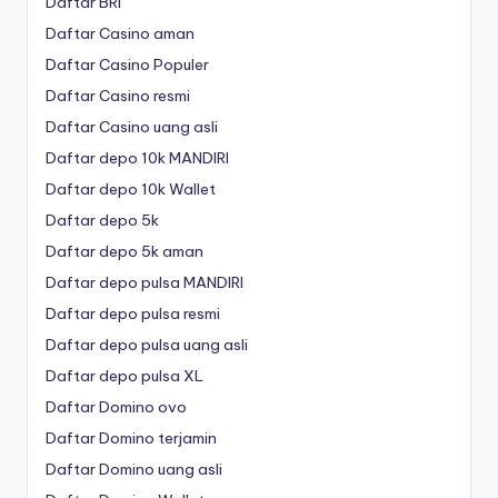
Daftar BRI
Daftar Casino aman
Daftar Casino Populer
Daftar Casino resmi
Daftar Casino uang asli
Daftar depo 10k MANDIRI
Daftar depo 10k Wallet
Daftar depo 5k
Daftar depo 5k aman
Daftar depo pulsa MANDIRI
Daftar depo pulsa resmi
Daftar depo pulsa uang asli
Daftar depo pulsa XL
Daftar Domino ovo
Daftar Domino terjamin
Daftar Domino uang asli