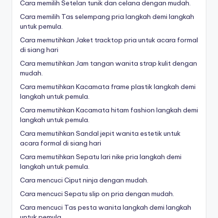
Cara memilih Setelan tunik dan celana dengan mudah.
Cara memilih Tas selempang pria langkah demi langkah
untuk pemula.
Cara memutihkan Jaket tracktop pria untuk acara formal
di siang hari
Cara memutihkan Jam tangan wanita strap kulit dengan
mudah.
Cara memutihkan Kacamata frame plastik langkah demi
langkah untuk pemula.
Cara memutihkan Kacamata hitam fashion langkah demi
langkah untuk pemula.
Cara memutihkan Sandal jepit wanita estetik untuk
acara formal di siang hari
Cara memutihkan Sepatu lari nike pria langkah demi
langkah untuk pemula.
Cara mencuci Ciput ninja dengan mudah.
Cara mencuci Sepatu slip on pria dengan mudah.
Cara mencuci Tas pesta wanita langkah demi langkah
untuk pemula.