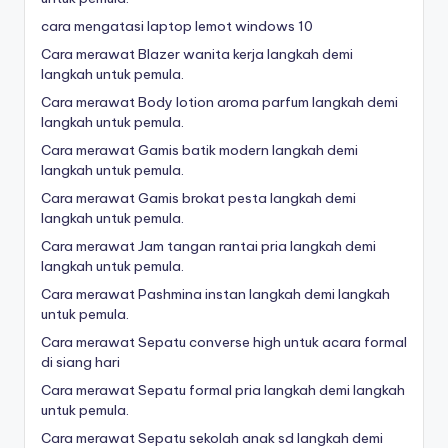
cara mengatasi laptop lemot windows 10
Cara merawat Blazer wanita kerja langkah demi
langkah untuk pemula.
Cara merawat Body lotion aroma parfum langkah demi
langkah untuk pemula.
Cara merawat Gamis batik modern langkah demi
langkah untuk pemula.
Cara merawat Gamis brokat pesta langkah demi
langkah untuk pemula.
Cara merawat Jam tangan rantai pria langkah demi
langkah untuk pemula.
Cara merawat Pashmina instan langkah demi langkah
untuk pemula.
Cara merawat Sepatu converse high untuk acara formal
di siang hari
Cara merawat Sepatu formal pria langkah demi langkah
untuk pemula.
Cara merawat Sepatu sekolah anak sd langkah demi