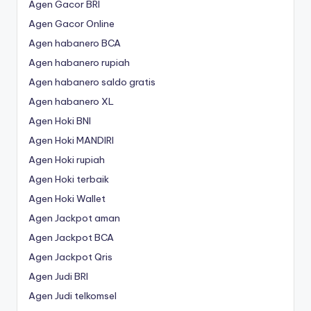
Agen Gacor BRI
Agen Gacor Online
Agen habanero BCA
Agen habanero rupiah
Agen habanero saldo gratis
Agen habanero XL
Agen Hoki BNI
Agen Hoki MANDIRI
Agen Hoki rupiah
Agen Hoki terbaik
Agen Hoki Wallet
Agen Jackpot aman
Agen Jackpot BCA
Agen Jackpot Qris
Agen Judi BRI
Agen Judi telkomsel