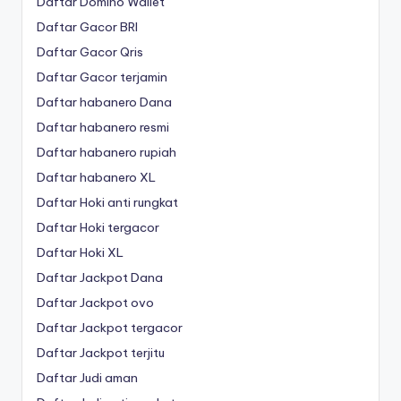
Daftar Domino Wallet
Daftar Gacor BRI
Daftar Gacor Qris
Daftar Gacor terjamin
Daftar habanero Dana
Daftar habanero resmi
Daftar habanero rupiah
Daftar habanero XL
Daftar Hoki anti rungkat
Daftar Hoki tergacor
Daftar Hoki XL
Daftar Jackpot Dana
Daftar Jackpot ovo
Daftar Jackpot tergacor
Daftar Jackpot terjitu
Daftar Judi aman