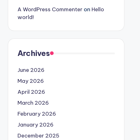
A WordPress Commenter
on
Hello
world!
Archives
June 2026
May 2026
April 2026
March 2026
February 2026
January 2026
December 2025