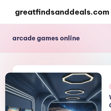
greatfindsanddeals.com
Skip
to
content
arcade games online
i