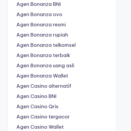
Agen Bonanza BNI
Agen Bonanza ovo
Agen Bonanza resmi
Agen Bonanza rupiah
Agen Bonanza telkomsel
Agen Bonanza terbaik
Agen Bonanza uang asli
Agen Bonanza Wallet
Agen Casino alternatif
Agen Casino BNI
Agen Casino Qris
Agen Casino tergacor
Agen Casino Wallet