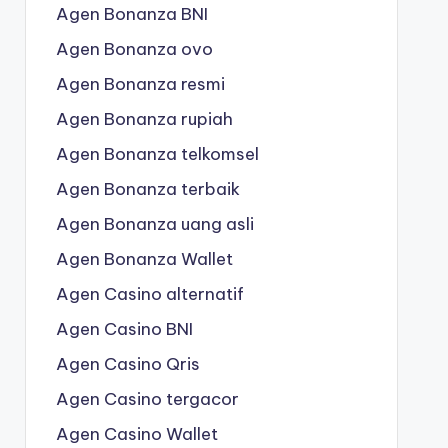
Agen Bonanza BNI
Agen Bonanza ovo
Agen Bonanza resmi
Agen Bonanza rupiah
Agen Bonanza telkomsel
Agen Bonanza terbaik
Agen Bonanza uang asli
Agen Bonanza Wallet
Agen Casino alternatif
Agen Casino BNI
Agen Casino Qris
Agen Casino tergacor
Agen Casino Wallet