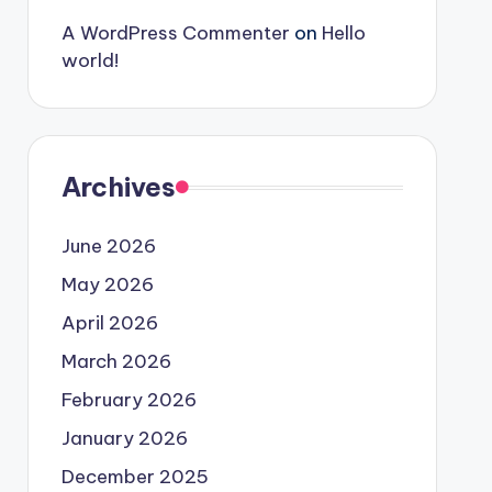
A WordPress Commenter
on
Hello
world!
Archives
June 2026
May 2026
April 2026
March 2026
February 2026
January 2026
December 2025