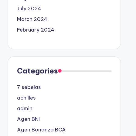
July 2024
March 2024
February 2024
Categories
7 sebelas
achilles
admin
Agen BNI
Agen Bonanza BCA