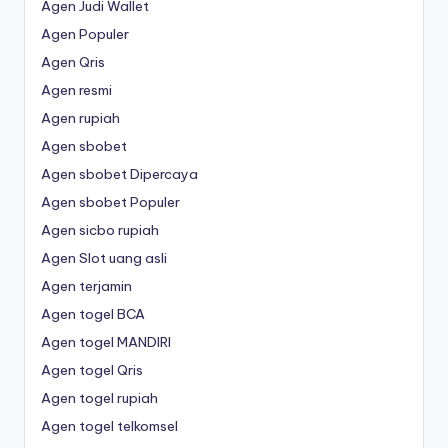
Agen Judi Wallet
Agen Populer
Agen Qris
Agen resmi
Agen rupiah
Agen sbobet
Agen sbobet Dipercaya
Agen sbobet Populer
Agen sicbo rupiah
Agen Slot uang asli
Agen terjamin
Agen togel BCA
Agen togel MANDIRI
Agen togel Qris
Agen togel rupiah
Agen togel telkomsel