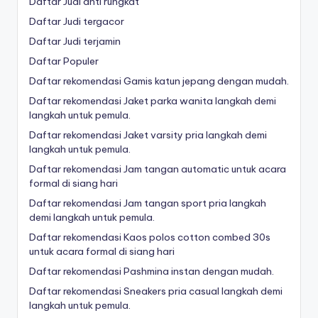
Daftar Judi anti rungkat
Daftar Judi tergacor
Daftar Judi terjamin
Daftar Populer
Daftar rekomendasi Gamis katun jepang dengan mudah.
Daftar rekomendasi Jaket parka wanita langkah demi
langkah untuk pemula.
Daftar rekomendasi Jaket varsity pria langkah demi
langkah untuk pemula.
Daftar rekomendasi Jam tangan automatic untuk acara
formal di siang hari
Daftar rekomendasi Jam tangan sport pria langkah
demi langkah untuk pemula.
Daftar rekomendasi Kaos polos cotton combed 30s
untuk acara formal di siang hari
Daftar rekomendasi Pashmina instan dengan mudah.
Daftar rekomendasi Sneakers pria casual langkah demi
langkah untuk pemula.