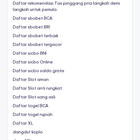
Daftar rekomendasi Tas pinggang pria langkah demi
langkah untuk pemula.
Daftar sbobet BCA
Daftar sbobet BRI
Daftar sbobet terbaik
Daftar sbobet tergacor
Daftar sicbo BNI
Daftar sicbo Online
Daftar sicbo saldo gratis
Daftar Slot aman
Daftar Slot anti rungkat
Daftar Slot uang asli
Daftar togel BCA
Daftar togel rupiah
Daftar XL
dangdut koplo