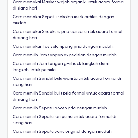
Cara memakai Masker wajah organik untuk acara formal
di siang hari
Cara memakai Sepatu sekolah merk ardiles dengan
mudah.
Cara memakai Sneakers pria casual untuk acara formal
di siang hari
Cara memakai Tas selempang pria dengan mudah.
Cara memilih Jam tangan expedition dengan mudah.
Cara memilih Jam tangan g-shock langkah demi
langkah untuk pemula.
Cara memilih Sandal bulu wanita untuk acara formal di
siang hari
Cara memilih Sandal kulit pria formal untuk acara formal
di siang hari
Cara memilih Sepatu boots pria dengan mudah.
Cara memilih Sepatu lari puma untuk acara formal di
siang hari
Cara memilih Sepatu vans original dengan mudah.