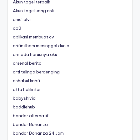
Akun togel terbaik
Akun togel uang asli
amel alvi
ao3
aplikasi membuat cv
arifin ilham meninggal dunia
armada harusnya aku
arsenal berita
arti telinga berdenging
ashabul kahfi
atta halilintar
babyshivid
baddiehub
bandar alternatif
bandar Bonanza
bandar Bonanza 24 Jam