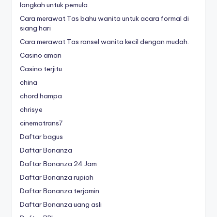
langkah untuk pemula.
Cara merawat Tas bahu wanita untuk acara formal di
siang hari
Cara merawat Tas ransel wanita kecil dengan mudah.
Casino aman
Casino terjitu
china
chord hampa
chrisye
cinematrans7
Daftar bagus
Daftar Bonanza
Daftar Bonanza 24 Jam
Daftar Bonanza rupiah
Daftar Bonanza terjamin
Daftar Bonanza uang asli