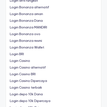
Login anti rungkat
Login Bonanza alternatif
Login Bonanza aman
Login Bonanza Dana
Login Bonanza MANDIRI
Login Bonanza ovo
Login Bonanza resmi
Login Bonanza Wallet
Login BRI
Login Casino
Login Casino alternatif
Login Casino BRI
Login Casino Dipercaya
Login Casino terbaik
Login depo 10k Dana
Login depo 10k Dipercaya